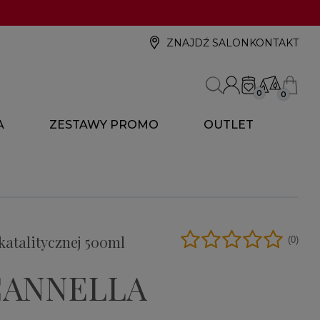
ZNAJDŹ SALON
KONTAKT
0
0
A
ZESTAWY PROMO
OUTLET
katalitycznej 500ml
(0)
CANNELLA