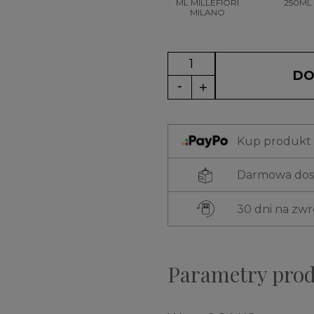
ML MILLEFIORI
250ML
MILANO
DO
Kup produkt t
Darmowa dost
30 dni na zw
Parametry pro