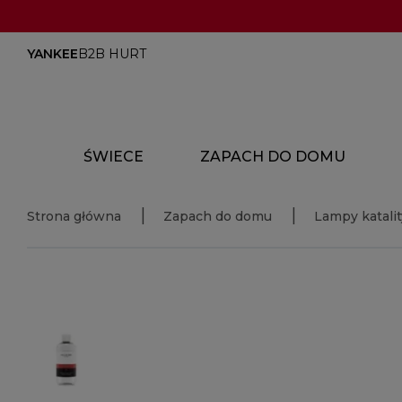
YANKEE
B2B HURT
ŚWIECE
ZAPACH DO DOMU
Strona główna
Zapach do domu
Lampy katali