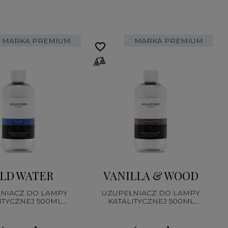
MARKA PREMIUM
MARKA PREMIUM
favorite_border
fa
LD WATER
VANILLA & WOOD
NIACZ DO LAMPY
UZUPEŁNIACZ DO LAMPY
ITYCZNEJ 500ML
KATALITYCZNEJ 500ML
CATALYTIC
CATALYTIC