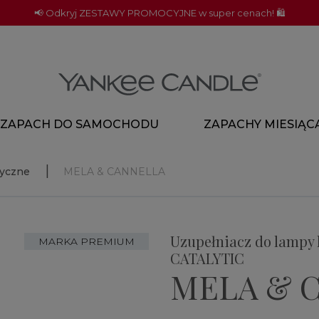
📢 Odkryj ZESTAWY PROMOCYJNE w super cenach! 🛍️
ZAPACH DO SAMOCHODU
ZAPACHY MIESIĄC
tyczne
MELA & CANNELLA
Uzupełniacz do lampy 
MARKA PREMIUM
CATALYTIC
MELA & 