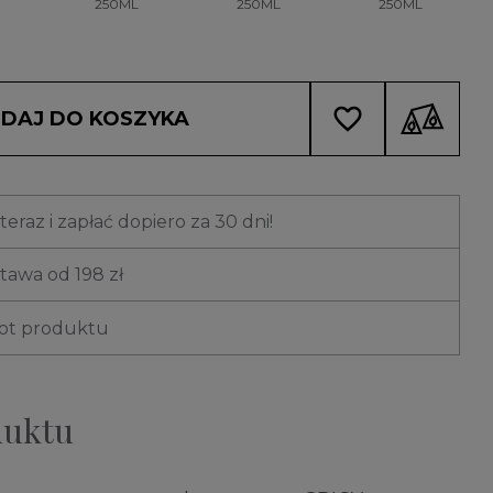
250ML
250ML
250ML
favorite_border
DAJ DO KOSZYKA
eraz i zapłać dopiero za 30 dni!
awa od 198 zł
rot produktu
duktu