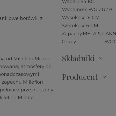
Waga:
0,84 KG
Wydajność:
WG ZUŻYC
Wysokość:
18 CM
niliowe borówki z
Szerokość:
6 CM
Zapachy:
MELA & CANN
Grupy
WO
Składniki
a od Millefiori Milano
nowanej atmosfery do
, ponadczasowymi
Producent
zapachu Millefiori
upełniacz przeznaczony
llefiori Milano.