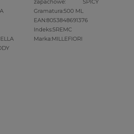
zapachowe:
SPICY
IA
Gramatura:
500 ML
EAN:
8053848691376
Indeks:
5REMC
ELLA
Marka:
MILLEFIORI
ODY