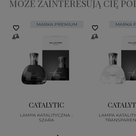
MOŻE ZAINTERESUJĄ CIĘ P
MARKA PREMIUM
MARKA 
favorite_border
favorite_border
CATALYTIC
CATALYT
LAMPA KATALITYCZNA -
LAMPA KATALITY
SZARA
TRANSPAREN