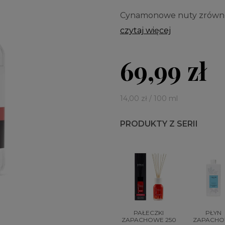
Cynamonowe nuty zrównow
czytaj więcej
69,99 zł
14,00 zł / 100 ml
PRODUKTY Z SERII
PAŁECZKI
PŁYN
ZAPACHOWE 250
ZAPACH