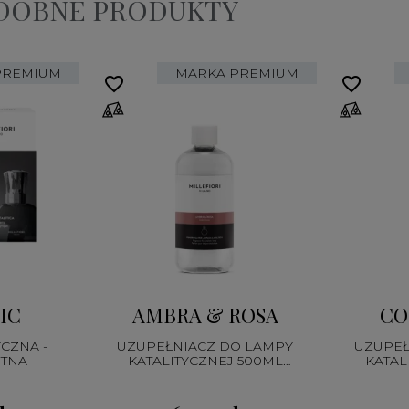
ODOBNE PRODUKTY
PREMIUM
MARKA PREMIUM
favorite_border
favorite_border
IC
AMBRA & ROSA
CO
CZNA -
UZUPEŁNIACZ DO LAMPY
UZUPEŁ
TNA
KATALITYCZNEJ 500ML
KATAL
CATALYTIC