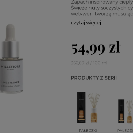
Zapach inspirowany ciepł
Świeże nuty soczystych c
wetywerii tworzą musując
czytaj więcej
54,99 zł
366,60 zł / 100 ml
PRODUKTY Z SERII
PAŁECZKI
PAŁECZK