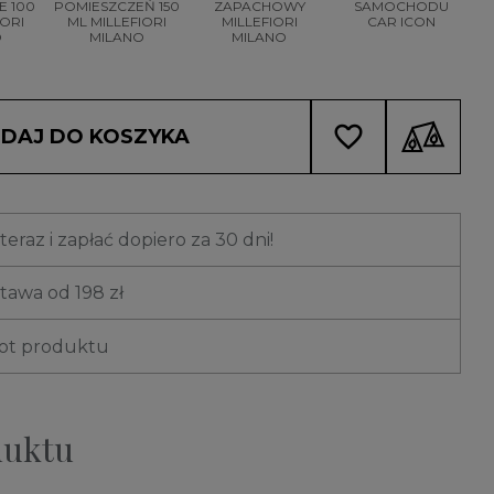
 100
POMIESZCZEŃ 150
ZAPACHOWY
SAMOCHODU
IORI
ML MILLEFIORI
MILLEFIORI
CAR ICON
O
MILANO
MILANO
favorite_border
DAJ DO KOSZYKA
eraz i zapłać dopiero za 30 dni!
awa od 198 zł
rot produktu
duktu