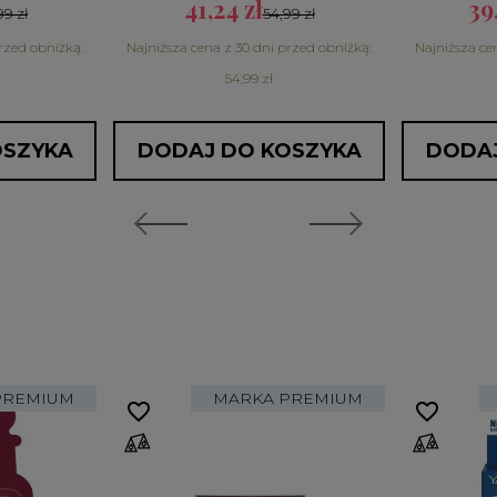
41,24 zł
39
99 zł
54,99 zł
rzed obniżką:
Najniższa cena z 30 dni przed obniżką:
Najniższa ce
54,99 zł
OSZYKA
DODAJ DO KOSZYKA
DODAJ
PREMIUM
MARKA PREMIUM
favorite_border
favorite_border