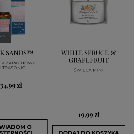
rak
NK SANDS™
WHITE SPRUCE &
GRAPEFRUIT
EK ZAPACHOWY
LTRASONIC
ŚWIECA MINI
34,99 zł
19,99 zł
WIADOM O
STĘPNOŚCI
DODAJ DO KOSZYKA