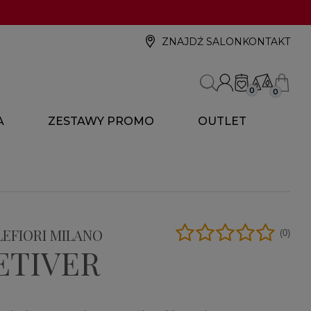
ZNAJDŹ SALON
KONTAKT
0
0
A
ZESTAWY PROMO
OUTLET
LLEFIORI MILANO
(0)
ETIVER