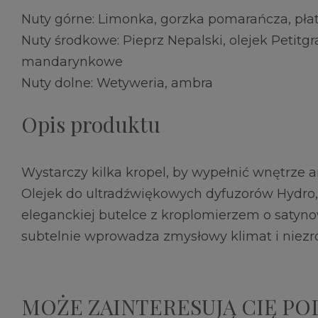
Nuty górne: Limonka, gorzka pomarańcza, płatk
Nuty środkowe: Pieprz Nepalski, olejek Petitg
mandarynkowe
Nuty dolne: Wetyweria, ambra
Opis produktu
Wystarczy kilka kropel, by wypełnić wnętrze 
Olejek do ultradźwiękowych dyfuzorów Hydro
eleganckiej butelce z kroplomierzem o saty
subtelnie wprowadza zmysłowy klimat i niez
MOŻE ZAINTERESUJĄ CIĘ P