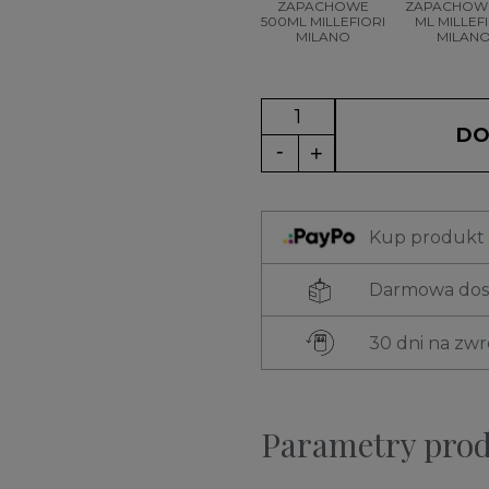
ZAPACHOWE
ZAPACHOWE
500ML MILLEFIORI
ML MILLEF
MILANO
MILAN
DO
Kup produkt t
Darmowa dost
30 dni na zw
Parametry pro