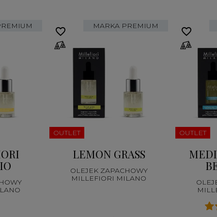
PREMIUM
MARKA PREMIUM
favorite_border
favorite_border
OUTLET
OUTLET
IORI
LEMON GRASS
MEDI
IO
B
OLEJEK ZAPACHOWY
MILLEFIORI MILANO
CHOWY
OLEJ
ILANO
MILL