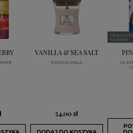
Obecnie b
na stanie
ERRY
VANILLA & SEA SALT
PI
IMATE
ŚWIECA MAŁA
OLEJ
U
ł
54,00 zł
PO
OSZYKA
DODAJ DO KOSZYKA
DO