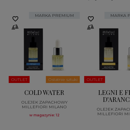
MARKA PREMIUM
MARKA 
favorite_border
favorite_border
ki
OUTLET
Ostatnie sztuki
OUTLET
COLD WATER
LEGNI E F
D'ARANC
OLEJEK ZAPACHOWY
MILLEFIORI MILANO
OLEJEK ZAPA
MILLEFIORI M
w magazynie: 12