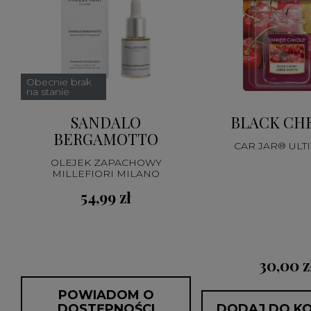
Obecnie brak
na stanie
SANDALO
BLACK CH
BERGAMOTTO
CAR JAR® ULT
OLEJEK ZAPACHOWY
MILLEFIORI MILANO
54,99 zł
30,00 z
POWIADOM O
DOSTĘPNOŚCI
DODAJ DO K