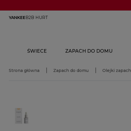
YANKEE
B2B HURT
ŚWIECE
ZAPACH DO DOMU
Strona główna
Zapach do domu
Olejki zapac