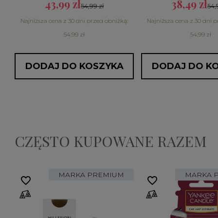
43,99 zł
38,49 zł
54,99 zł
54,
:
Najniższa cena z 30 dni przed obniżką:
Najniższa cena z 30 dni p
54,99 zł
54,99 zł
DODAJ DO KOSZYKA
DODAJ DO K
CZĘSTO KUPOWANE RAZEM
MARKA PREMIUM
MARKA 
favorite_border
favorite_border