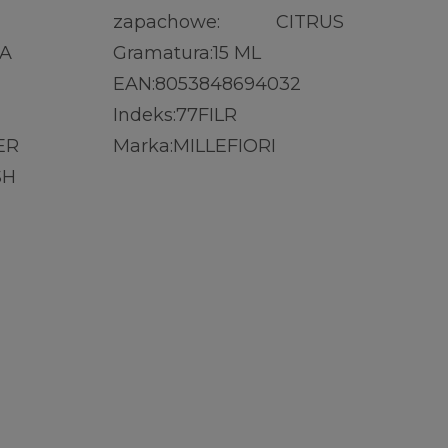
zapachowe:
CITRUS
IA
Gramatura:
15 ML
EAN:
8053848694032
Indeks:
77FILR
ER
Marka:
MILLEFIORI
SH