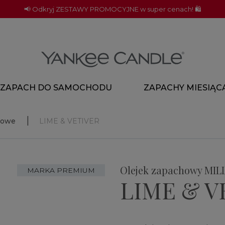
📢 Odkryj ZESTAWY PROMOCYJNE w super cenach! 🛍️
ZAPACH DO SAMOCHODU
ZAPACHY MIESIĄC
howe
LIME & VETIVER
Olejek zapachowy MI
MARKA PREMIUM
LIME & V