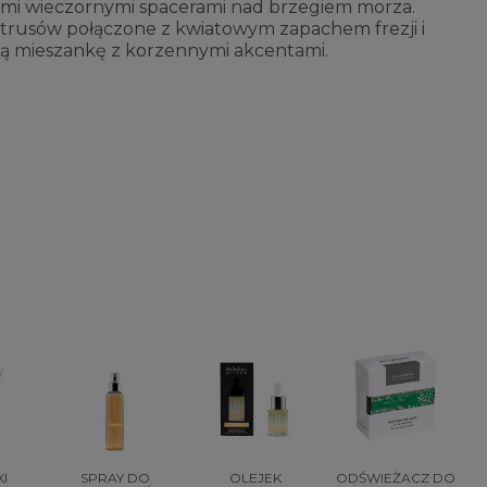
ymi wieczornymi spacerami nad brzegiem morza.
ytrusów połączone z kwiatowym zapachem frezji i
ą mieszankę z korzennymi akcentami.
I
SPRAY DO
OLEJEK
ODŚWIEŻACZ DO
O