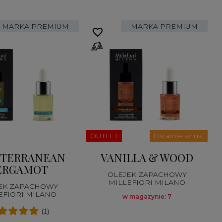
MARKA PREMIUM
MARKA PREMIUM
favorite_border
fa
OUTLET
Ostatnie sztuki
TERRANEAN
VANILLA & WOOD
ERGAMOT
OLEJEK ZAPACHOWY
MILLEFIORI MILANO
EK ZAPACHOWY
EFIORI MILANO
w magazynie: 7
(1)