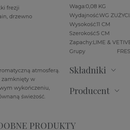
Waga:
0,08 KG
i frezji
Wydajność:
WG ZUŻYC
rain, drzewno
Wysokość:
11 CM
Szerokość:
5 CM
Zapachy:
LIME & VETIV
Grupy
FRE
Składniki
aromatyczną atmosferą.
, zamknięty w
nowym wykończeniu,
Producent
równaną świeżość.
ODOBNE PRODUKTY