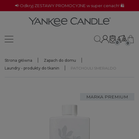
📢 Odkryj ZESTAWY PROMOCYJNE w super cenach! 🛍️
0
0
Strona główna
Zapach do domu
Laundry - produkty do tkanin
PATCHOULI SMERALDO
MARKA PREMIUM