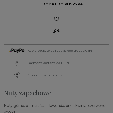
DODAJ DO KOSZYKA
favorite_border
Kup produkt teraz i zapłać dopiero za 30 dni!
Darmowa dostawa od 198 zł
30 dni na zwrot produktu
Nuty zapachowe
Nuty górne: pomarańcza, lawenda, brzoskwinia, czerwone
owoce