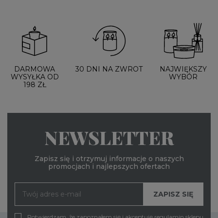
DARMOWA
30 DNI NA ZWROT
NAJWIĘKSZY
WYSYŁKA OD
WYBÓR
198 ZŁ
NEWSLETTER
Zapisz się i otrzymuj informacje o naszych
promocjach i najlepszych ofertach
Potwierdzam, że zapoznałem się i akceptuję
regulamin
sklepu