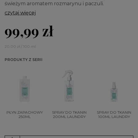
świeżym aromatem rozmarynu i paczuli.
czytaj więcej
99,99 zł
20,00 zł / 100 ml
PRODUKTY Z SERII
PŁYN ZAPACHOWY
SPRAY DO TKANIN
SPRAY DO TKANIN
250ML
200ML LAUNDRY
100ML LAUNDRY