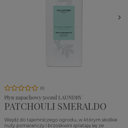

(0)
Płyn zapachowy 500ml LAUNDRY
PATCHOULI SMERALDO
Wejdź do tajemniczego ogrodu, w którym słodkie
nuty pomarańczy i brzoskwini splatają się ze