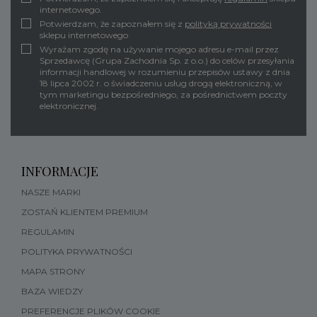
internetowego.
Potwierdzam, że zapoznałem się z
polityką prywatności
sklepu internetowego
Wyrażam zgodę na używanie mojego adresu e-mail przez
Sprzedawcę (Grupa Zachodnia Sp. z o.o.) do celów przesyłania
informacji handlowej w rozumieniu przepisów ustawy z dnia
18 lipca 2002 r. o świadczeniu usług drogą elektroniczną, w
tym marketingu bezpośredniego, za pośrednictwem poczty
elektronicznej.
INFORMACJE
NASZE MARKI
ZOSTAŃ KLIENTEM PREMIUM
REGULAMIN
POLITYKA PRYWATNOŚCI
MAPA STRONY
BAZA WIEDZY
PREFERENCJE PLIKÓW COOKIE