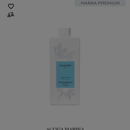
MARKA PREMIUM
favorite_border
ACQUA MARINA