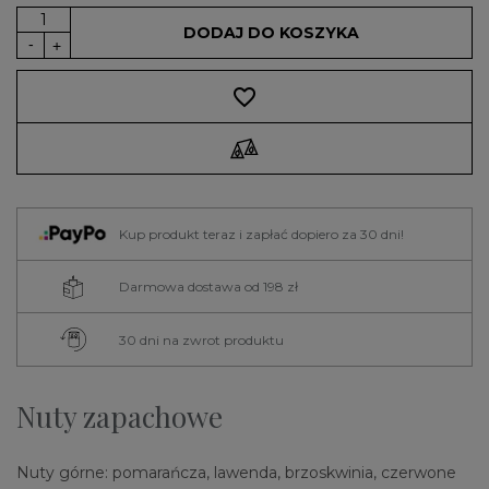
DODAJ DO KOSZYKA
favorite_border
Kup produkt teraz i zapłać dopiero za 30 dni!
Darmowa dostawa od 198 zł
30 dni na zwrot produktu
Nuty zapachowe
Nuty górne: pomarańcza, lawenda, brzoskwinia, czerwone