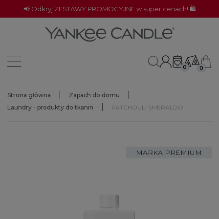
📢 Odkryj ZESTAWY PROMOCYJNE w super cenach! 🛍️
0
0
Strona główna
Zapach do domu
Laundry - produkty do tkanin
PATCHOULI SMERALDO
MARKA PREMIUM