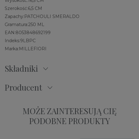
Wysokość:
16,5 CM
Szerokość:
6,5 CM
Zapachy:
PATCHOULI SMERALDO
Gramatura:
250 ML
EAN:
8053848692199
Indeks:
9LBPC
Marka:
MILLEFIORI
Składniki
Producent
MOŻE ZAINTERESUJĄ CIĘ
PODOBNE PRODUKTY