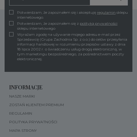
Potwierdzam, że zapoznałem się i akceptuję
regulamin
sklepu
internetowego.
Potwierdzam, że zapoznałem się z
polityką prywatności
sklepu internetowego
Wyrażam zgodę na używanie mojego adresu e-mail przez
Sprzedawcę (Grupa Zachodnia Sp. z o.o.) do celów przesyłania
informacji handlowej w rozumieniu przepisów ustawy z dnia
18 lipca 2002 r. o świadczeniu usług drogą elektroniczną, w
tym marketingu bezpośredniego, za pośrednictwem poczty
elektronicznej.
INFORMACJE
NASZE MARKI
ZOSTAŃ KLIENTEM PREMIUM
REGULAMIN
POLITYKA PRYWATNOŚCI
MAPA STRONY