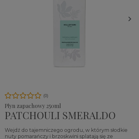

(0)
Płyn zapachowy 250ml
PATCHOULI SMERALDO
Wejdź do tajemniczego ogrodu, w którym słodkie
nuty pomarańczy i brzoskwini splatają się ze