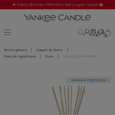
📢 Odkryj ZESTAWY PROMOCYJNE w super cenach! 🛍️
0
0
Strona główna
Zapach do domu
Pałeczki zapachowe
Duże
SILK & RICE POWDER
MARKA PREMIUM