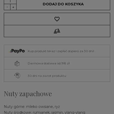
DODAJ DO KOSZYKA
favorite_border
Kup produkt teraz i zapłać dopiero za 30 dni!
Darmowa dostawa od 198 zł
30 dni na zwrot produktu
Nuty zapachowe
Nuty górne: mleko owsiane, ryż
Nuty środkowe: rumianek, jaśmin, ylang-ylang