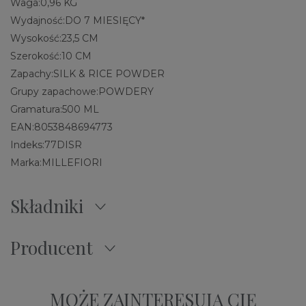
Waga:
0,96 KG
Wydajność:
DO 7 MIESIĘCY*
Wysokość:
23,5 CM
Szerokość:
10 CM
Zapachy:
SILK & RICE POWDER
Grupy zapachowe:
POWDERY
Gramatura:
500 ML
EAN:
8053848694773
Indeks:
77DISR
Marka:
MILLEFIORI
Składniki
Producent
MOŻE ZAINTERESUJĄ CIĘ