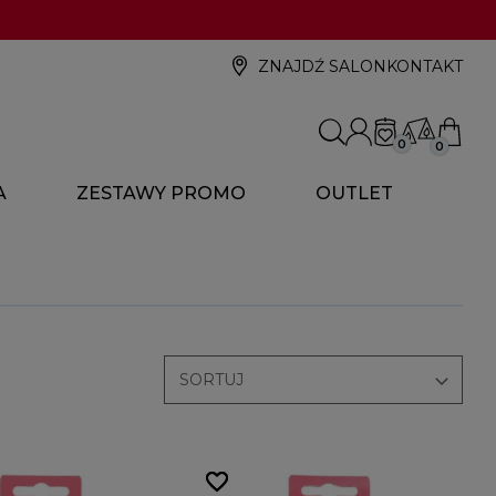
ZNAJDŹ SALON
KONTAKT
0
0
A
ZESTAWY PROMO
OUTLET

SORTUJ
favorite_border
favorite_border