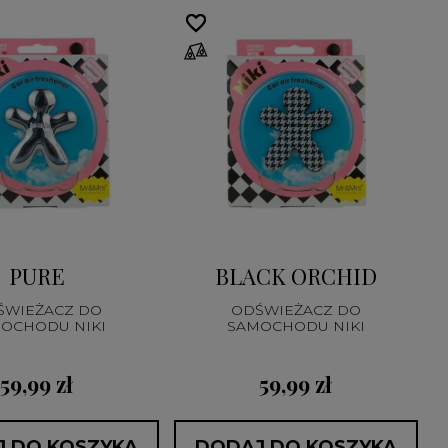
favorite_border
favorite_border
PURE
BLACK ORCHID
ŚWIEŻACZ DO
ODŚWIEŻACZ DO
OCHODU NIKI
SAMOCHODU NIKI
59,99 zł
59,99 zł
 DO KOSZYKA
DODAJ DO KOSZYKA