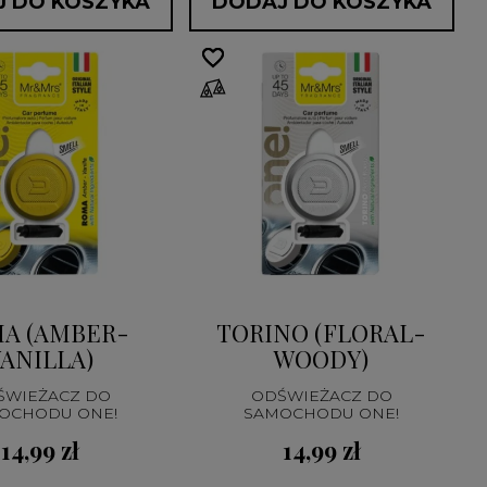
 DO KOSZYKA
DODAJ DO KOSZYKA
favorite_border
favorite_border
A (AMBER-
TORINO (FLORAL-
ANILLA)
WOODY)
ŚWIEŻACZ DO
ODŚWIEŻACZ DO
OCHODU ONE!
SAMOCHODU ONE!
14,99 zł
14,99 zł