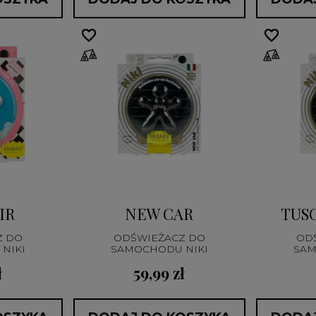
favorite_border
favorite_border
favorite_border
favorite_border
IR
NEW CAR
TUS
Z DO
ODŚWIEŻACZ DO
OD
NIKI
SAMOCHODU NIKI
SAM
ł
59,99 zł