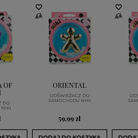
favorite_border
favorite_border
favorite_border
favorite_border
 OF
ORIENTAL
I
ODŚWIEŻACZ DO
OD
SAMOCHODU NIKI
SAM
Z DO
NIKI
ł
59,99 zł
OSZYKA
DODAJ DO KOSZYKA
DODAJ