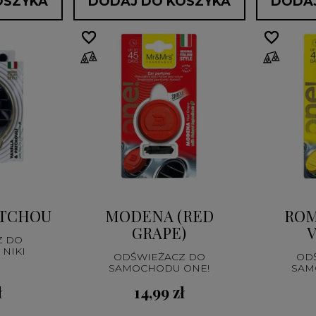
OSZYKA
DODAJ DO KOSZYKA
DODAJ
favorite_border
favorite_border
favorite_border
favorite_border
TCHOULI
MODENA (RED
ROM
GRAPE)
V
Z DO
NIKI
ODŚWIEŻACZ DO
OD
SAMOCHODU ONE!
SAM
ł
14,99 zł