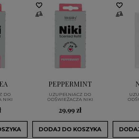
favorite_border
favorite_border
favorite_border
favorite_border
EA
PEPPERMINT
Z DO
UZUPEŁNIACZ DO
UZU
ODŚWIEŻACZA NIKI
ODŚWIEŻACZA NIKI
ł
29,99 zł
OSZYKA
DODAJ DO KOSZYKA
DODAJ