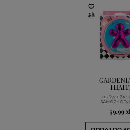
favorite_border
favorite_border
GARDENIA
THAIT
ODŚWIEŻAC
SAMOCHODU 
59,99 z
DODAJ DO K