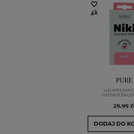
favorite_border
favorite_border
PURE
UZUPEŁNIAC
29,99 z
DODAJ DO K