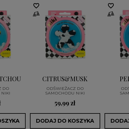
favorite_border
favorite_border
favorite_border
favorite_border
TCHOULI
CITRUS&MUSK
PE
Z DO
ODŚWIEŻACZ DO
OD
NIKI
SAMOCHODU NIKI
SAM
ł
59,99 zł
OSZYKA
DODAJ DO KOSZYKA
DODAJ