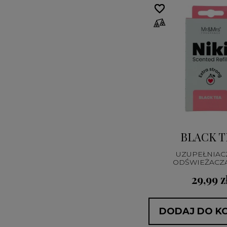
favorite_border
favorite_border
BLACK T
UZUPEŁNIAC
29,99 z
DODAJ DO K