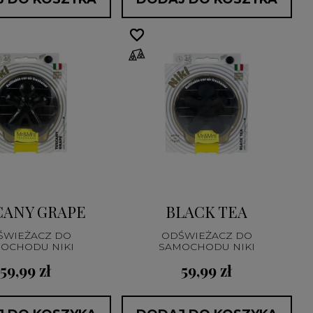
favorite_border
favorite_border
CANY GRAPE
BLACK TEA
ŚWIEŻACZ DO
ODŚWIEŻACZ DO
OCHODU NIKI
SAMOCHODU NIKI
59,99 zł
59,99 zł