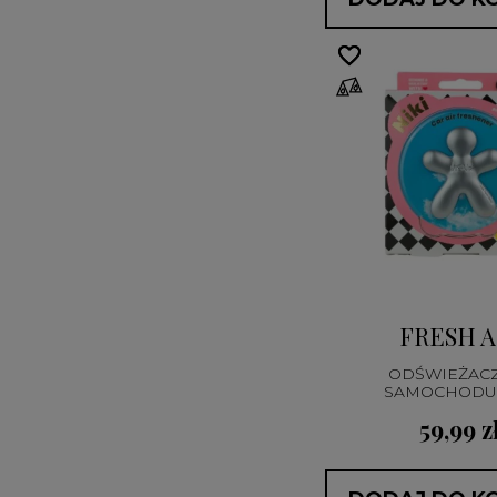
favorite_border
favorite_border
FRESH A
ODŚWIEŻAC
SAMOCHODU 
59,99 z