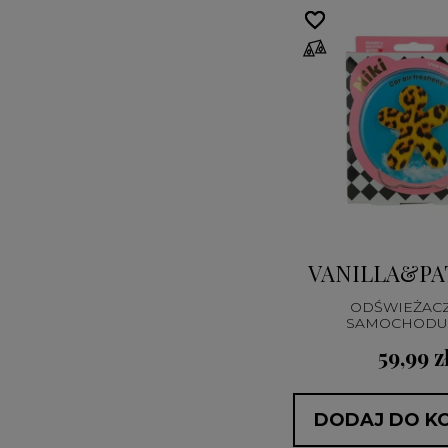
favorite_border
favorite_border
VANILLA&PA
ODŚWIEŻAC
SAMOCHODU 
59,99 z
DODAJ DO K