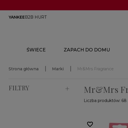
YANKEE
B2B HURT
ŚWIECE
ZAPACH DO DOMU
Strona główna
Marki
Mr&Mrs Fragrance
FILTRY
Mr&Mrs Fr
Liczba produktów: 68
favorite_border
favorite_border