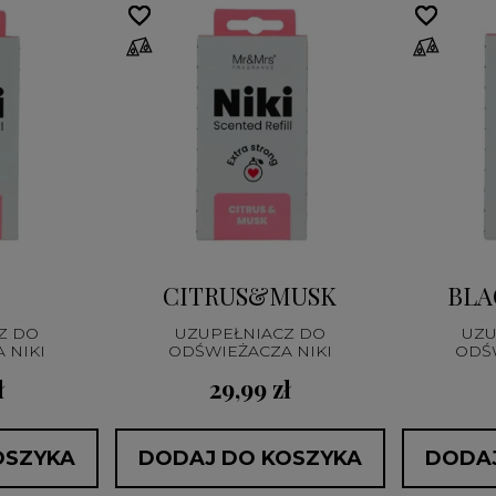
favorite_border
favorite_border
favorite_border
favorite_border
CITRUS&MUSK
BLA
Z DO
UZUPEŁNIACZ DO
UZU
ODŚWIEŻACZA NIKI
ODŚWIEŻACZA NIKI
ł
29,99 zł
OSZYKA
DODAJ DO KOSZYKA
DODAJ