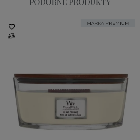
PODOBNE PRODUKTY
MARKA PREMIUM
favorite_border