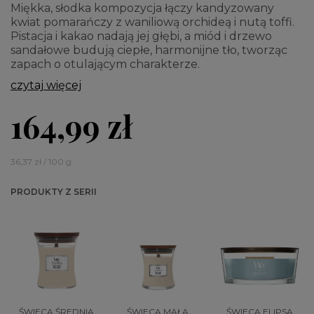
Miękka, słodka kompozycja łączy kandyzowany
kwiat pomarańczy z waniliową orchideą i nutą toffi.
Pistacja i kakao nadają jej głębi, a miód i drzewo
sandałowe budują ciepłe, harmonijne tło, tworząc
zapach o otulającym charakterze.
czytaj więcej
164,99 zł
36,37 zł / 100 g
PRODUKTY Z SERII
ŚWIECA ŚREDNIA
ŚWIECA MAŁA
ŚWIECA ELIPSA