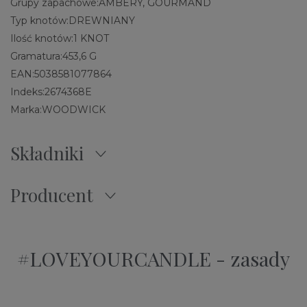
Grupy zapachowe:
AMBERY, GOURMAND
Typ knotów:
DREWNIANY
Ilość knotów:
1 KNOT
Gramatura:
453,6 G
EAN:
5038581077864
Indeks:
2674368E
Marka:
WOODWICK
Składniki
Producent
#LOVEYOURCANDLE - zasady