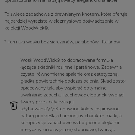
uproszczona forma nadają świecy elegancki charakter.
To świeca zapachowa z drewnianym knotem, która oferuje
najbardziej wyraziste wielozmysłowe doświadczenie w
kolekcji WoodWick®.
* Formuła wosku bez siarczanów, parabenów i ftalanów
Wosk WoodWick® to dopracowana formuła
łącząca składniki roślinne i parafinowe. Zapewnia
czyste, równomierne spalanie oraz estetyczną,
gładką powierzchnię podczas palenia. Skład został
opracowany tak, aby wspierać optymalne
uwalnianie zapachu i zachować elegancki wygląd
świecy przez cały czas jej
użytkowania.\n\nStonowane kolory inspirowane
naturą podkreślają harmonijny charakter marki, a
kompozycje zapachowe wzbogacone olejkami
eterycznymi rozwijają się stopniowo, tworząc