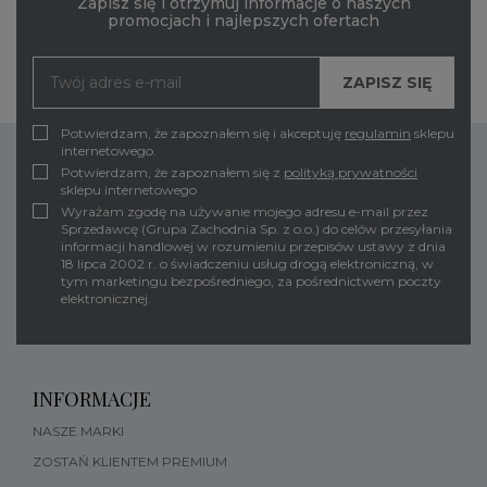
Zapisz się i otrzymuj informacje o naszych
promocjach i najlepszych ofertach
Potwierdzam, że zapoznałem się i akceptuję
regulamin
sklepu
internetowego.
Potwierdzam, że zapoznałem się z
polityką prywatności
sklepu internetowego
Wyrażam zgodę na używanie mojego adresu e-mail przez
Sprzedawcę (Grupa Zachodnia Sp. z o.o.) do celów przesyłania
informacji handlowej w rozumieniu przepisów ustawy z dnia
18 lipca 2002 r. o świadczeniu usług drogą elektroniczną, w
tym marketingu bezpośredniego, za pośrednictwem poczty
elektronicznej.
INFORMACJE
NASZE MARKI
ZOSTAŃ KLIENTEM PREMIUM