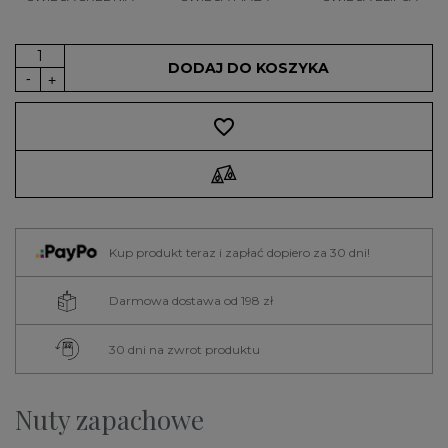
DODAJ DO KOSZYKA
favorite_border
Kup produkt teraz i zapłać dopiero za 30 dni!
Darmowa dostawa od 198 zł
30 dni na zwrot produktu
Nuty zapachowe