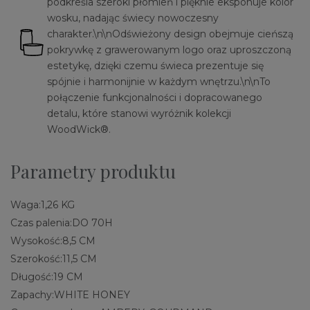
podkreśla szeroki płomień i pięknie eksponuje kolor
wosku, nadając świecy nowoczesny
charakter.\n\nOdświeżony design obejmuje cieńszą
pokrywkę z grawerowanym logo oraz uproszczoną
estetykę, dzięki czemu świeca prezentuje się
spójnie i harmonijnie w każdym wnętrzu.\n\nTo
połączenie funkcjonalności i dopracowanego
detalu, które stanowi wyróżnik kolekcji
WoodWick®.
Parametry produktu
Waga:
1,26 KG
Czas palenia:
DO 70H
Wysokość:
8,5 CM
Szerokość:
11,5 CM
Długość:
19 CM
Zapachy:
WHITE HONEY