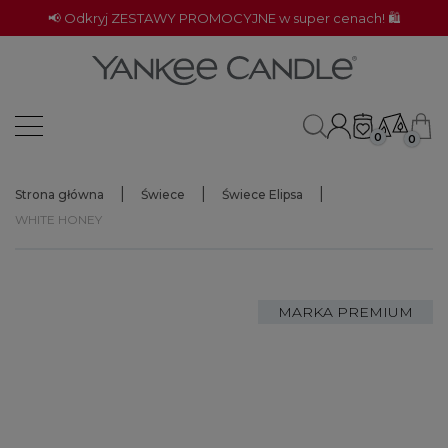
📢 Odkryj ZESTAWY PROMOCYJNE w super cenach! 🛍️
0
0
Strona główna
Świece
Świece Elipsa
WHITE HONEY
MARKA PREMIUM