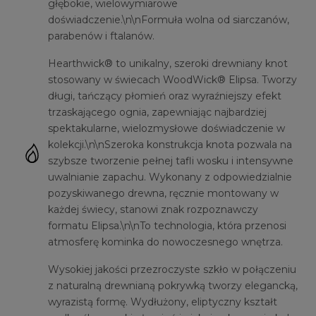
głębokie, wielowymiarowe
doświadczenie.\n\nFormuła wolna od siarczanów,
parabenów i ftalanów.
Hearthwick® to unikalny, szeroki drewniany knot
stosowany w świecach WoodWick® Elipsa. Tworzy
długi, tańczący płomień oraz wyraźniejszy efekt
trzaskającego ognia, zapewniając najbardziej
spektakularne, wielozmysłowe doświadczenie w
kolekcji.\n\nSzeroka konstrukcja knota pozwala na
szybsze tworzenie pełnej tafli wosku i intensywne
uwalnianie zapachu. Wykonany z odpowiedzialnie
pozyskiwanego drewna, ręcznie montowany w
każdej świecy, stanowi znak rozpoznawczy
formatu Elipsa.\n\nTo technologia, która przenosi
atmosferę kominka do nowoczesnego wnętrza.
Wysokiej jakości przezroczyste szkło w połączeniu
z naturalną drewnianą pokrywką tworzy elegancką,
wyrazistą formę. Wydłużony, eliptyczny kształt