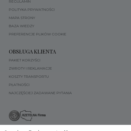
REGULAMIN
POLITYKA PRYWATNOŚCI
MAPA STRONY
BAZA WIEDZY
PREFERENCJE PLIKÓW COOKIE
OBSŁUGA KLIENTA
PAKIET KORZYŚCI
ZWROTY I REKLAMACJE
KOSZTY TRANSPORTU
PŁATNOŚCI
NAJCZĘŚCIEJ ZADAWANE PYTANIA