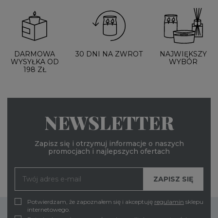
DARMOWA
30 DNI NA ZWROT
NAJWIĘKSZY
WYSYŁKA OD
WYBÓR
198 ZŁ
NEWSLETTER
Zapisz się i otrzymuj informacje o naszych
promocjach i najlepszych ofertach
Potwierdzam, że zapoznałem się i akceptuję
regulamin
sklepu
internetowego.