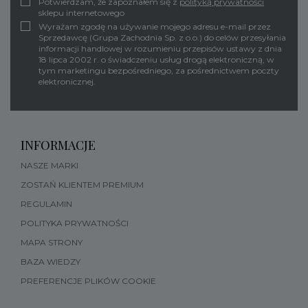
Potwierdzam, że zapoznałem się z
polityką prywatności
sklepu internetowego
Wyrażam zgodę na używanie mojego adresu e-mail przez
Sprzedawcę (Grupa Zachodnia Sp. z o.o.) do celów przesyłania
informacji handlowej w rozumieniu przepisów ustawy z dnia
18 lipca 2002 r. o świadczeniu usług drogą elektroniczną, w
tym marketingu bezpośredniego, za pośrednictwem poczty
elektronicznej.
INFORMACJE
NASZE MARKI
ZOSTAŃ KLIENTEM PREMIUM
REGULAMIN
POLITYKA PRYWATNOŚCI
MAPA STRONY
BAZA WIEDZY
PREFERENCJE PLIKÓW COOKIE