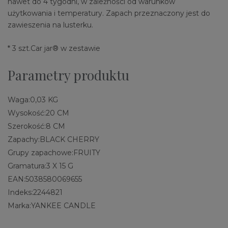
nawet do 4 tygodni, w zależności od warunków
użytkowania i temperatury. Zapach przeznaczony jest do
zawieszenia na lusterku.
* 3 szt.Car jar® w zestawie
Parametry produktu
Waga:
0,03 KG
Wysokość:
20 CM
Szerokość:
8 CM
Zapachy:
BLACK CHERRY
Grupy zapachowe:
FRUITY
Gramatura:
3 X 15 G
EAN:
5038580069655
Indeks:
2244821
Marka:
YANKEE CANDLE