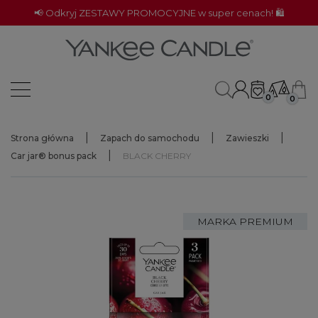
📢 Odkryj ZESTAWY PROMOCYJNE w super cenach! 🛍️
0
0
Strona główna
Zapach do samochodu
Zawieszki
Car jar® bonus pack
BLACK CHERRY
MARKA PREMIUM