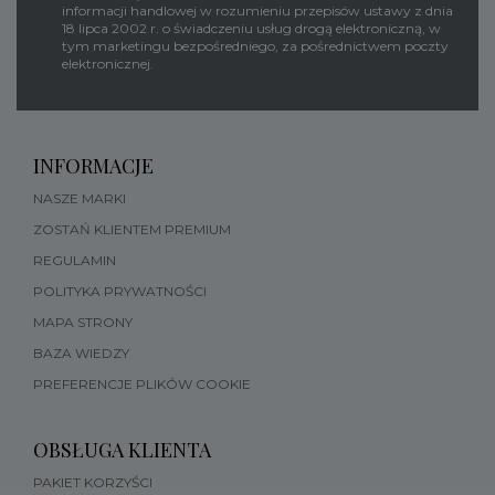
informacji handlowej w rozumieniu przepisów ustawy z dnia
18 lipca 2002 r. o świadczeniu usług drogą elektroniczną, w
tym marketingu bezpośredniego, za pośrednictwem poczty
elektronicznej.
INFORMACJE
NASZE MARKI
ZOSTAŃ KLIENTEM PREMIUM
REGULAMIN
POLITYKA PRYWATNOŚCI
MAPA STRONY
BAZA WIEDZY
PREFERENCJE PLIKÓW COOKIE
OBSŁUGA KLIENTA
PAKIET KORZYŚCI