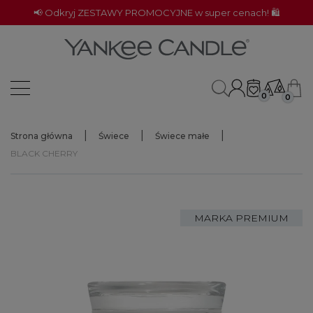
📢 Odkryj ZESTAWY PROMOCYJNE w super cenach! 🛍️
0
0
Strona główna
Świece
Świece małe
BLACK CHERRY
MARKA PREMIUM