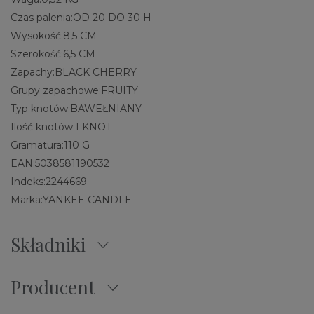
Czas palenia:
OD 20 DO 30 H
Wysokość:
8,5 CM
Szerokość:
6,5 CM
Zapachy:
BLACK CHERRY
Grupy zapachowe:
FRUITY
Typ knotów:
BAWEŁNIANY
Ilość knotów:
1 KNOT
Gramatura:
110 G
EAN:
5038581190532
Indeks:
2244669
Marka:
YANKEE CANDLE
Składniki
Producent