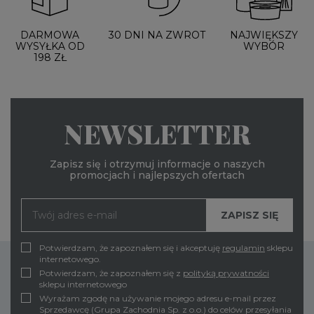
DARMOWA
30 DNI NA ZWROT
NAJWIĘKSZY
WYSYŁKA OD
WYBÓR
198 ZŁ
NEWSLETTER
Zapisz się i otrzymuj informacje o naszych
promocjach i najlepszych ofertach
Potwierdzam, że zapoznałem się i akceptuję
regulamin
sklepu
internetowego.
Potwierdzam, że zapoznałem się z
polityką prywatności
sklepu internetowego
Wyrażam zgodę na używanie mojego adresu e-mail przez
Sprzedawcę (Grupa Zachodnia Sp. z o.o.) do celów przesyłania