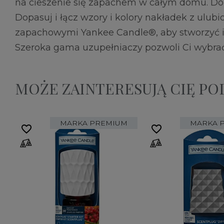
na cieszenie się zapachem w całym domu. Dobi
Dopasuj i łącz wzory i kolory nakładek z ulu
zapachowymi Yankee Candle®, aby stworzyć i
Szeroka gama uzupełniaczy pozwoli Ci wybrać
MOŻE ZAINTERESUJĄ CIĘ P
MARKA PREMIUM
MARKA 
favorite_border
favorite_border