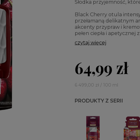
Słodka przyjemność, które
Black Cherry otula intensy
przełamaną delikatnym ar
akcenty przypraw i kremow
pełen ciepła i apetycznej 
czytaj więcej
64,99 zł
6 499,00 zł / 100 ml
PRODUKTY Z SERII