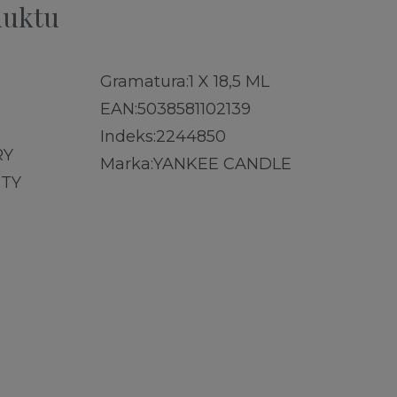
duktu
Gramatura:
1 X 18,5 ML
EAN:
5038581102139
Indeks:
2244850
RY
Marka:
YANKEE CANDLE
ITY