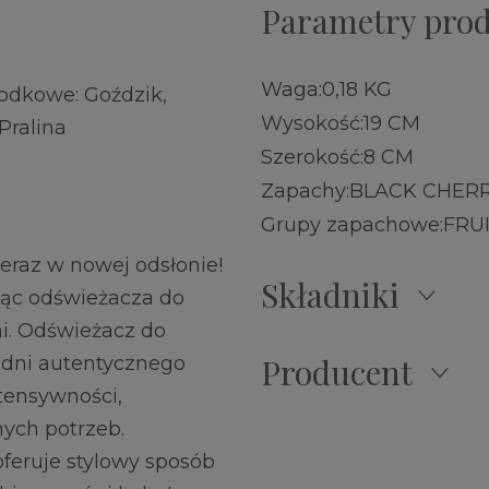
Parametry pro
Waga:
0,18 KG
rodkowe: Goździk,
Wysokość:
19 CM
Pralina
Szerokość:
8 CM
Zapachy:
BLACK CHER
Grupy zapachowe:
FRU
raz w nowej odsłonie!
Składniki
ąc odświeżacza do
i. Odświeżacz do
Producent
 dni autentycznego
tensywności,
ych potrzeb.
feruje stylowy sposób