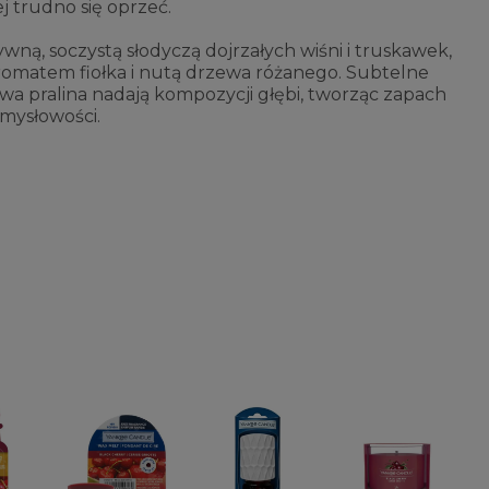
j trudno się oprzeć.
wną, soczystą słodyczą dojrzałych wiśni i truskawek,
omatem fiołka i nutą drzewa różanego. Subtelne
a pralina nadają kompozycji głębi, tworząc zapach
zmysłowości.