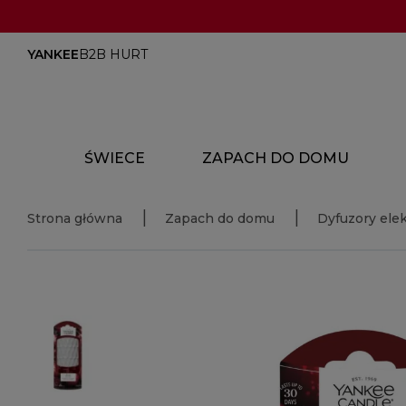
YANKEE
B2B HURT
ŚWIECE
ZAPACH DO DOMU
Strona główna
Zapach do domu
Dyfuzory ele