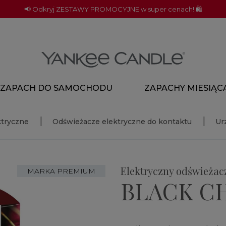
📢 Odkryj ZESTAWY PROMOCYJNE w super cenach! 🛍️
ZAPACH DO SAMOCHODU
ZAPACHY MIESIĄC
ktryczne
Odświeżacze elektryczne do kontaktu
Ur
Elektryczny odświeżacz
MARKA PREMIUM
BLACK C