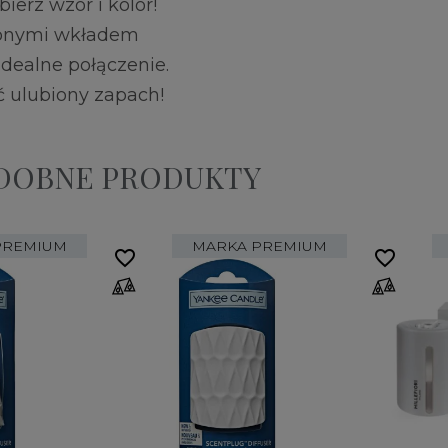
erz wzór i kolor!
bionymi wkładem
dealne połączenie.
 ulubiony zapach!
ODOBNE PRODUKTY
PREMIUM
MARKA PREMIUM
favorite_border
favorite_border