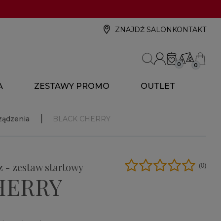
ZNAJDŹ SALON
KONTAKT
0
0
A
ZESTAWY PROMO
OUTLET
ządzenia
BLACK CHERRY
 - zestaw startowy
(0)
HERRY