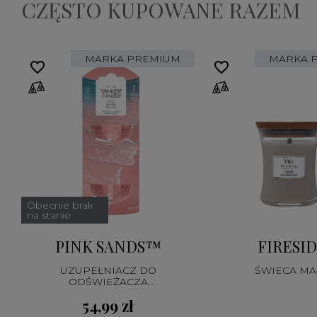
CZĘSTO KUPOWANE RAZEM
MARKA PREMIUM
MARKA 
favorite_border
favorite_border
Obecnie brak
na stanie
PINK SANDS™
FIRESI
UZUPEŁNIACZ DO
ŚWIECA MA
ODŚWIEŻACZA
ELEKTRYCZNEGO
54,99 zł