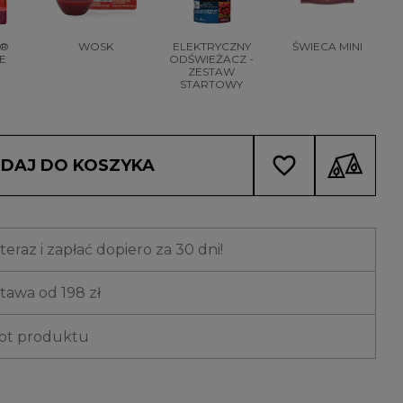
R®
WOSK
ELEKTRYCZNY
ŚWIECA MINI
E
ODŚWIEŻACZ -
ZESTAW
STARTOWY
favorite_border
DAJ DO KOSZYKA
eraz i zapłać dopiero za 30 dni!
awa od 198 zł
rot produktu