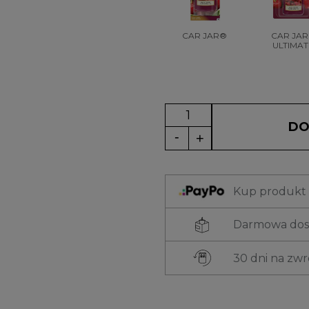
CAR JAR®
CAR JA
ULTIMAT
DO
Kup produkt t
Darmowa dost
30 dni na zw