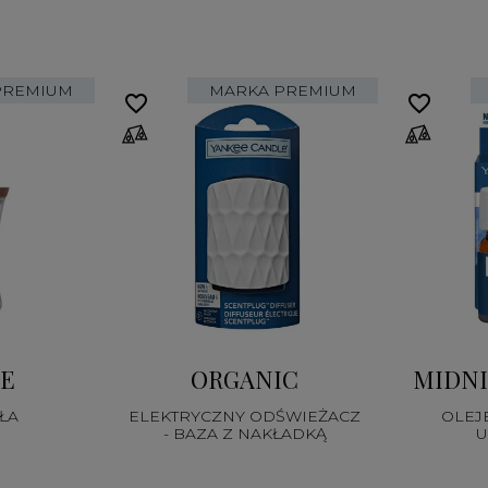
PREMIUM
MARKA PREMIUM
favorite_border
favorite_border
DE
ORGANIC
MIDNI
ŁA
ELEKTRYCZNY ODŚWIEŻACZ
OLEJ
- BAZA Z NAKŁADKĄ
U