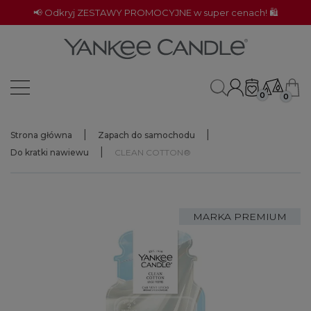
📢 Odkryj ZESTAWY PROMOCYJNE w super cenach! 🛍️
0
0
Strona główna
Zapach do samochodu
Do kratki nawiewu
CLEAN COTTON®
MARKA PREMIUM