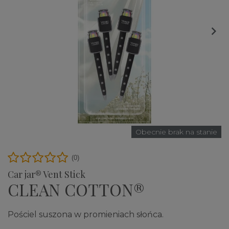

Obecnie brak na stanie
(0)
Car jar® Vent Stick
CLEAN COTTON®
Pościel suszona w promieniach słońca.