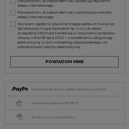
Potwierdzam, że zapoznałem się i akceptuję
regulamin
sklepu internetowego.
Potwierdzam, że zapoznałem się z
polityką prywatności
sklepu internetowego
Wyrażam zgodę na używanie mojego adresu e-mail przez
Sprzedawcę (Grupa Zachodnia Sp. z o.o.) do celów
przesyłania informacji handlowej w rozumieniu przepisów
ustawy z dnia 18 lipca 2002 r. o świadczeniu usług drogą
elektroniczną, w tym marketingu bezpośredniego, za
pośrednictwem poczty elektronicznej.
POWIADOM MNIE
Kup produkt teraz i zapłać dopiero za 30 dni!
Darmowa dostawa od 198 zł
30 dni na zwrot produktu