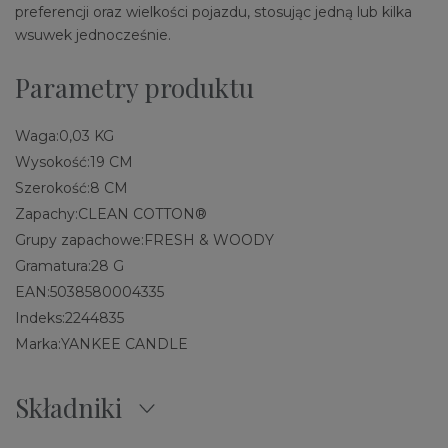
preferencji oraz wielkości pojazdu, stosując jedną lub kilka
wsuwek jednocześnie.
Parametry produktu
Waga:
0,03 KG
Wysokość:
19 CM
Szerokość:
8 CM
Zapachy:
CLEAN COTTON®
Grupy zapachowe:
FRESH & WOODY
Gramatura:
28 G
EAN:
5038580004335
Indeks:
2244835
Marka:
YANKEE CANDLE
Składniki