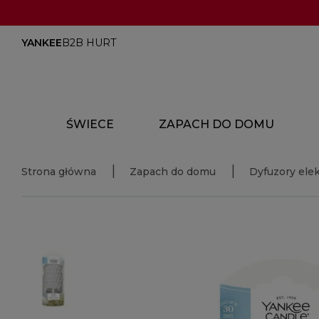
YANKEE
B2B HURT
ŚWIECE
ZAPACH DO DOMU
Strona główna
Zapach do domu
Dyfuzory ele