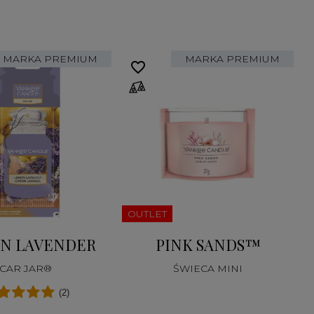
MARKA PREMIUM
MARKA PREMIUM
favorite_border
fa
OUTLET
N LAVENDER
PINK SANDS™
CAR JAR®
ŚWIECA MINI
(2)