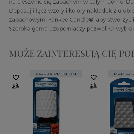
na cieszenie się zapachem w całym domu. Dobi
Dopasuj i łącz wzory i kolory nakładek z ulu
zapachowymi Yankee Candle®, aby stworzyć i
Szeroka gama uzupełniaczy pozwoli Ci wybrać
MOŻE ZAINTERESUJĄ CIĘ P
MARKA PREMIUM
MARKA 
favorite_border
favorite_border