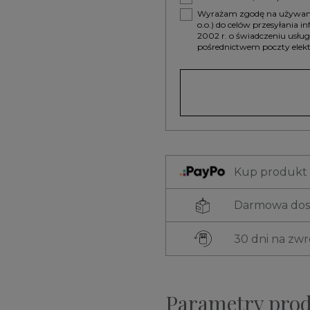
Wyrażam zgodę na używanie
o.o.) do celów przesyłania 
2002 r. o świadczeniu usłu
pośrednictwem poczty elekt
Kup produkt t
Darmowa dost
30 dni na zw
Parametry pro