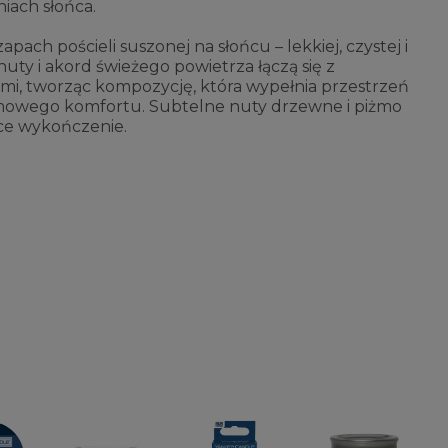
iach słońca.
pach pościeli suszonej na słońcu – lekkiej, czystej i
nuty i akord świeżego powietrza łączą się z
ami, tworząc kompozycję, która wypełnia przestrzeń
omowego komfortu. Subtelne nuty drzewne i piżmo
ące wykończenie.