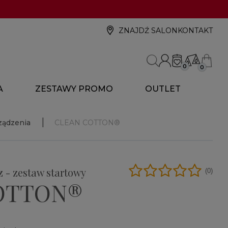
ZNAJDŹ SALON
KONTAKT
0
0
A
ZESTAWY PROMO
OUTLET
ządzenia
CLEAN COTTON®
 - zestaw startowy
(0)
OTTON®