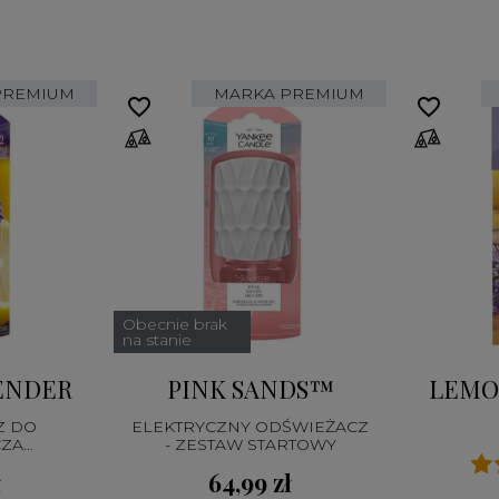
PREMIUM
MARKA PREMIUM
favorite_border
favorite_border
Obecnie brak
na stanie
ENDER
PINK SANDS™
LEMO
Z DO
ELEKTRYCZNY ODŚWIEŻACZ
CZA
- ZESTAW STARTOWY
EGO
ł
64,99 zł