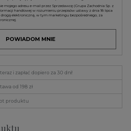
 mojego adresu e-mail przez Sprzedawcę (Grupa Zachodnia Sp. z
informacji handlowej w rozumieniu przepisów ustawy z dnia 18 lipca
g drogą elektroniczną, w tym marketingu bezpośredniego, za
ronicznej.
POWIADOM MNIE
eraz i zapłać dopiero za 30 dni!
awa od 198 zł
rot produktu
duktu