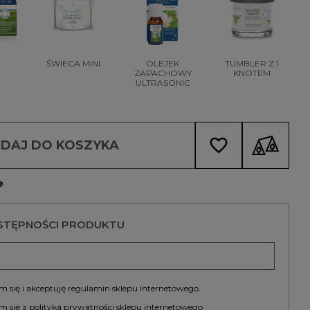
ŚWIECA MINI
OLEJEK
TUMBLER Z 1
ZAPACHOWY
KNOTEM
ULTRASONIC
favorite_border
DAJ DO KOSZYKA
e
STĘPNOŚCI PRODUKTU
 się i akceptuję
regulamin
sklepu internetowego.
m się z
polityką prywatności
sklepu internetowego