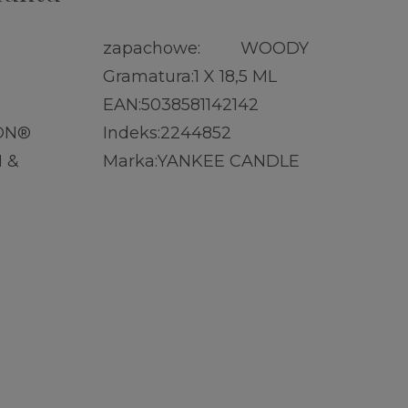
zapachowe:
WOODY
Gramatura:
1 X 18,5 ML
EAN:
5038581142142
ON®
Indeks:
2244852
 &
Marka:
YANKEE CANDLE