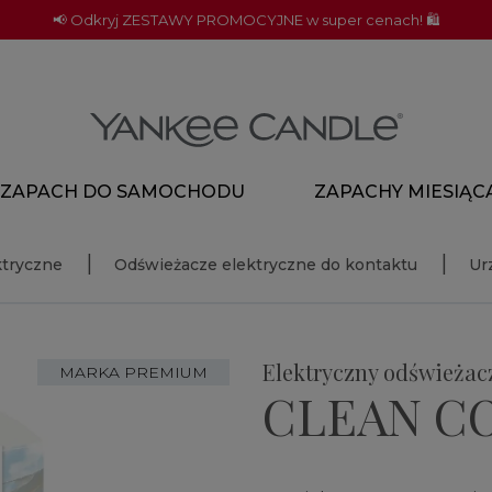
📢 Odkryj ZESTAWY PROMOCYJNE w super cenach! 🛍️
ZAPACH DO SAMOCHODU
ZAPACHY MIESIĄC
ktryczne
Odświeżacze elektryczne do kontaktu
Ur
Elektryczny odświeżacz
MARKA PREMIUM
CLEAN C