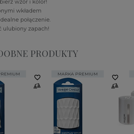
erz wzór i kolor!
bionymi wkładem
dealne połączenie.
 ulubiony zapach!
ODOBNE PRODUKTY
PREMIUM
MARKA PREMIUM
favorite_border
favorite_border