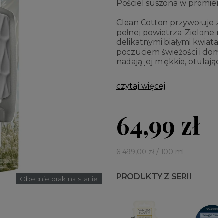
Pościel suszona w promien
Clean Cotton przywołuje za
pełnej powietrza. Zielone 
delikatnymi białymi kwiat
poczuciem świeżości i d
nadają jej miękkie, otulaj
czytaj więcej
64,99 zł
6 499,00 zł / 100 ml
PRODUKTY Z SERII
Obecnie brak na stanie