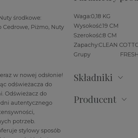
Waga:
0,18 KG
 Nuty środkowe:
Wysokość:
19 CM
o Cedrowe, Piżmo, Nuty
Szerokość:
8 CM
Zapachy:
CLEAN COTT
Grupy
FRESH
Składniki
raz w nowej odsłonie!
ąc odświeżacza do
i. Odświeżacz do
Producent
 dni autentycznego
tensywności,
ych potrzeb.
feruje stylowy sposób