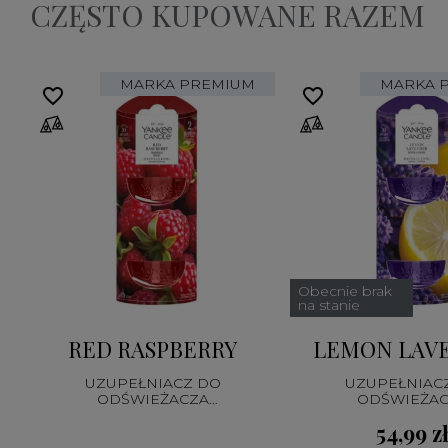
CZĘSTO KUPOWANE RAZEM
MARKA PREMIUM
MARKA 
favorite_border
favorite_border
Obecnie brak
na stanie
RED RASPBERRY
LEMON LAV
UZUPEŁNIACZ DO
UZUPEŁNIAC
ODŚWIEŻACZA
ODŚWIEŻA
ELEKTRYCZNEGO
ELEKTRYCZN
54,99 z