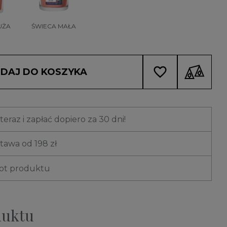
UŻA
ŚWIECA MAŁA
favorite_border
DAJ DO KOSZYKA
eraz i zapłać dopiero za 30 dni!
awa od 198 zł
rot produktu
duktu