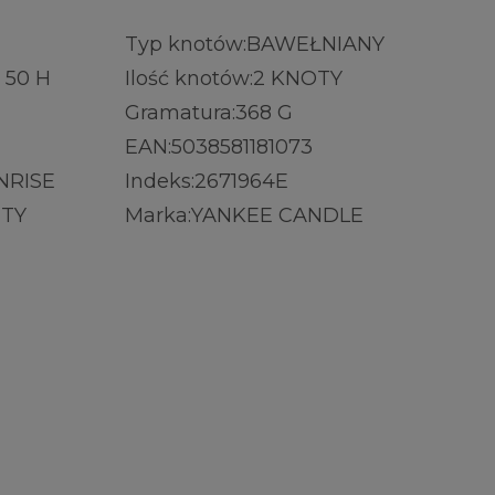
Typ knotów:
BAWEŁNIANY
 50 H
Ilość knotów:
2 KNOTY
Gramatura:
368 G
EAN:
5038581181073
NRISE
Indeks:
2671964E
ITY
Marka:
YANKEE CANDLE