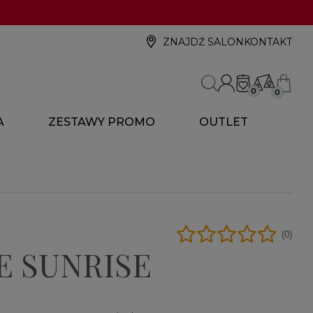
ZNAJDŹ SALON
KONTAKT
0
0
A
ZESTAWY PROMO
OUTLET
(0)
E SUNRISE