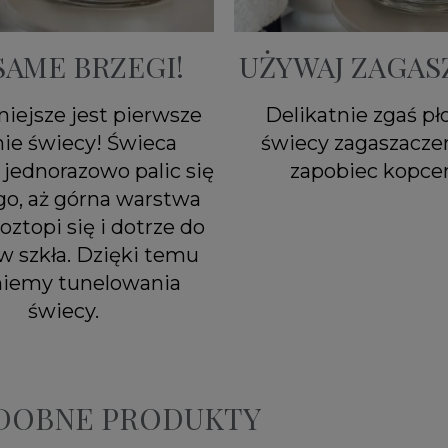
SAME BRZEGI!
UŻYWAJ ZAGAS
iejsze jest pierwsze
Delikatnie zgaś p
nie świecy! Świeca
świecy zagaszacze
jednorazowo palic się
zapobiec kopcen
go, aż górna warstwa
oztopi się i dotrze do
w szkła. Dzięki temu
niemy tunelowania
świecy.
ODOBNE PRODUKTY