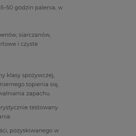
5–50 godzin palenia, w
benów, siarczanów,
rtowe i czyste
ny klasy spożywczej,
ernego topienia się,
walniania zapachu.
orystycznie testowany
nia.
ości, pozyskiwanego w