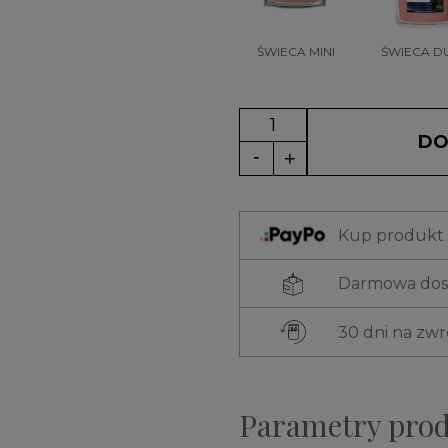
ŚWIECA MINI
ŚWIECA D
DO
Kup produkt t
Darmowa dost
30 dni na zw
Parametry pro