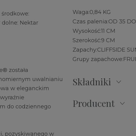
Waga:
0,84 KG
y środkowe:
Czas palenia:
OD 35 DO
dolne: Nektar
Wysokość:
11 CM
Szerokość:
9 CM
Zapachy:
CLIFFSIDE SU
Grupy zapachowe:
FRU
e® została
Składniki
wnomiernym uwalnianiu
owa w eleganckim
 wyraźnie
Producent
ym do codziennego
ści, pozyskiwanego w