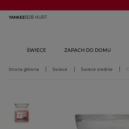
YANKEE
B2B HURT
ŚWIECE
ZAPACH DO DOMU
Strona główna
Świece
Świece średnie
C