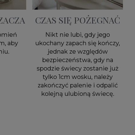
ZACZA
CZAS SIĘ POŻEGNAĆ
łomień
Nikt nie lubi, gdy jego
m, aby
ukochany zapach się kończy,
iu.
jednak ze względów
bezpieczeństwa, gdy na
spodzie świecy zostanie już
tylko 1cm wosku, należy
zakończyć palenie i odpalić
kolejną ulubioną świecę.