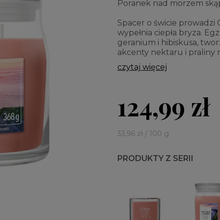
Poranek nad morzem skąp
Spacer o świcie prowadzi C
wypełnia ciepła bryza. Egz
geranium i hibiskusa, two
akcenty nektaru i praliny
czytaj więcej
124,99 zł
33,96 zł / 100 g
PRODUKTY Z SERII