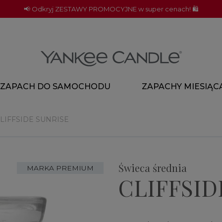
📢 Odkryj ZESTAWY PROMOCYJNE w super cenach! 🛍️
ZAPACH DO SAMOCHODU
ZAPACHY MIESIĄC
LIFFSIDE SUNRISE
Świeca średnia
MARKA PREMIUM
CLIFFSID