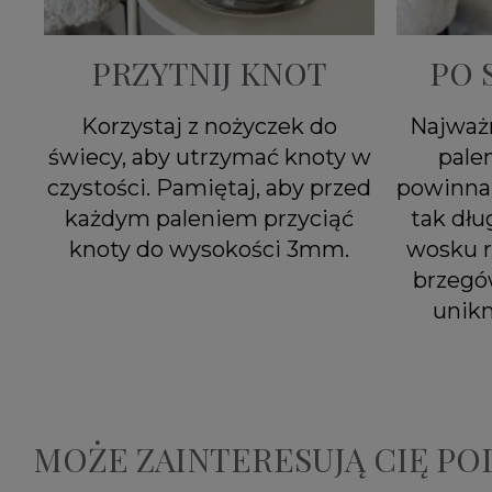
PRZYTNIJ KNOT
PO 
Korzystaj z nożyczek do
Najważn
świecy, aby utrzymać knoty w
pale
czystości. Pamiętaj, aby przed
powinna 
każdym paleniem przyciąć
tak dłu
knoty do wysokości 3mm.
wosku r
brzegó
unik
MOŻE ZAINTERESUJĄ CIĘ P