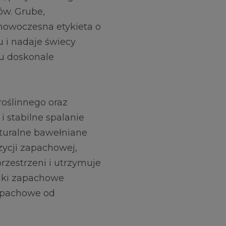
ów. Grube,
 nowoczesna etykieta o
 i nadaje świecy
mu doskonale
oślinnego oraz
i stabilne spalanie
turalne bawełniane
ycji zapachowej,
rzestrzeni i utrzymuje
niki zapachowe
apachowe od