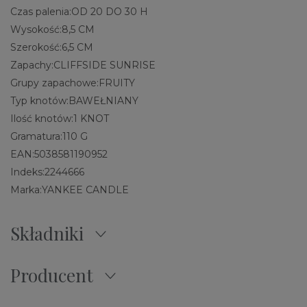
Czas palenia:
OD 20 DO 30 H
Wysokość:
8,5 CM
Szerokość:
6,5 CM
Zapachy:
CLIFFSIDE SUNRISE
Grupy zapachowe:
FRUITY
Typ knotów:
BAWEŁNIANY
Ilość knotów:
1 KNOT
Gramatura:
110 G
EAN:
5038581190952
Indeks:
2244666
Marka:
YANKEE CANDLE
Składniki
Producent