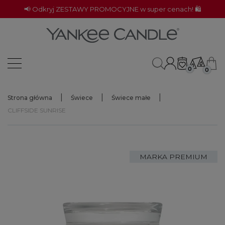
📢 Odkryj ZESTAWY PROMOCYJNE w super cenach! 🛍️
0
0
Strona główna
Świece
Świece małe
CLIFFSIDE SUNRISE
MARKA PREMIUM