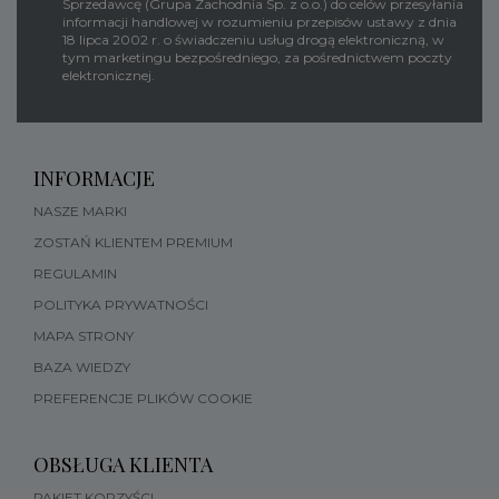
Sprzedawcę (Grupa Zachodnia Sp. z o.o.) do celów przesyłania
informacji handlowej w rozumieniu przepisów ustawy z dnia
18 lipca 2002 r. o świadczeniu usług drogą elektroniczną, w
tym marketingu bezpośredniego, za pośrednictwem poczty
elektronicznej.
INFORMACJE
NASZE MARKI
ZOSTAŃ KLIENTEM PREMIUM
REGULAMIN
POLITYKA PRYWATNOŚCI
MAPA STRONY
BAZA WIEDZY
PREFERENCJE PLIKÓW COOKIE
OBSŁUGA KLIENTA
PAKIET KORZYŚCI