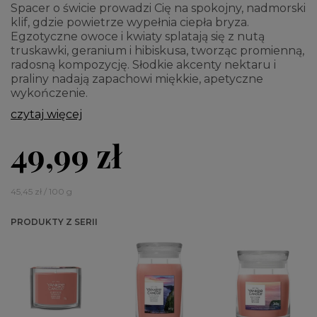
Spacer o świcie prowadzi Cię na spokojny, nadmorski
klif, gdzie powietrze wypełnia ciepła bryza.
Egzotyczne owoce i kwiaty splatają się z nutą
truskawki, geranium i hibiskusa, tworząc promienną,
radosną kompozycję. Słodkie akcenty nektaru i
praliny nadają zapachowi miękkie, apetyczne
wykończenie.
czytaj więcej
49,99 zł
45,45 zł / 100 g
PRODUKTY Z SERII