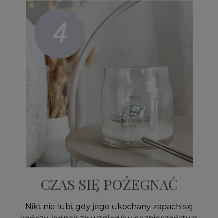
CZAS SIĘ POŻEGNAĆ
Nikt nie lubi, gdy jego ukochany zapach się