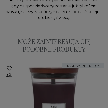
kończy, jednak ze względów bezpieczeństwa,
gdy na spodzie świecy zostanie już tylko 1cm
wosku, należy zakończyć palenie i odpalić kolejną
ulubioną świecę.
MOŻE ZAINTERESUJĄ CIĘ
PODOBNE PRODUKTY
MARKA PREMIUM
favorite_border