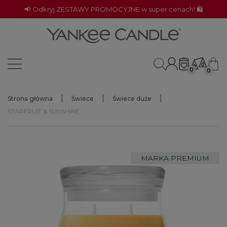
📢 Odkryj ZESTAWY PROMOCYJNE w super cenach! 🛍️
0
0
Strona główna
Świece
Świece duże
STARFRUIT & SUNSHINE
MARKA PREMIUM