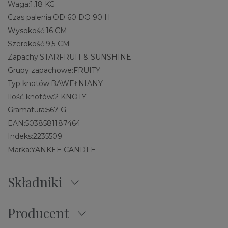
Waga:
1,18 KG
Czas palenia:
OD 60 DO 90 H
Wysokość:
16 CM
Szerokość:
9,5 CM
Zapachy:
STARFRUIT & SUNSHINE
Grupy zapachowe:
FRUITY
Typ knotów:
BAWEŁNIANY
Ilość knotów:
2 KNOTY
Gramatura:
567 G
EAN:
5038581187464
Indeks:
2235509
Marka:
YANKEE CANDLE
Składniki
Producent