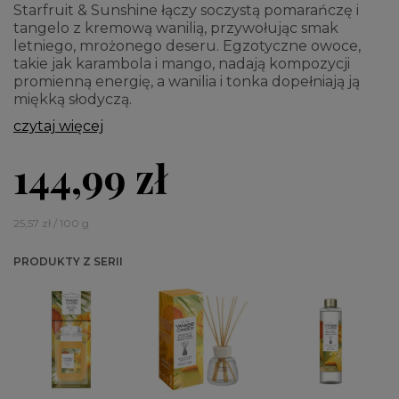
Starfruit & Sunshine łączy soczystą pomarańczę i
tangelo z kremową wanilią, przywołując smak
letniego, mrożonego deseru. Egzotyczne owoce,
takie jak karambola i mango, nadają kompozycji
promienną energię, a wanilia i tonka dopełniają ją
miękką słodyczą.
czytaj więcej
144,99 zł
25,57 zł / 100 g
PRODUKTY Z SERII