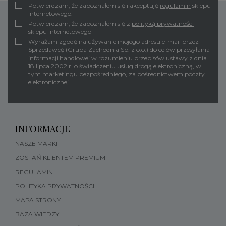
Potwierdzam, że zapoznałem się i akceptuję
regulamin
sklepu
internetowego.
Potwierdzam, że zapoznałem się z
polityką prywatności
sklepu internetowego
Wyrażam zgodę na używanie mojego adresu e-mail przez
Sprzedawcę (Grupa Zachodnia Sp. z o.o.) do celów przesyłania
informacji handlowej w rozumieniu przepisów ustawy z dnia
18 lipca 2002 r. o świadczeniu usług drogą elektroniczną, w
tym marketingu bezpośredniego, za pośrednictwem poczty
elektronicznej.
INFORMACJE
NASZE MARKI
ZOSTAŃ KLIENTEM PREMIUM
REGULAMIN
POLITYKA PRYWATNOŚCI
MAPA STRONY
BAZA WIEDZY