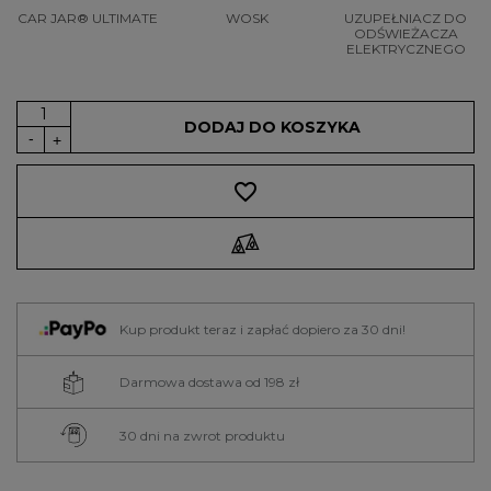
CAR JAR® ULTIMATE
WOSK
UZUPEŁNIACZ DO
ODŚWIEŻACZA
ELEKTRYCZNEGO
DODAJ DO KOSZYKA
favorite_border
Kup produkt teraz i zapłać dopiero za 30 dni!
Darmowa dostawa od 198 zł
30 dni na zwrot produktu