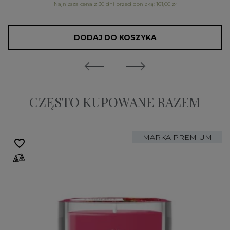
Najniższa cena z 30 dni przed obniżką: 161,00 zł
DODAJ DO KOSZYKA
CZĘSTO KUPOWANE RAZEM
MARKA PREMIUM
favorite_border