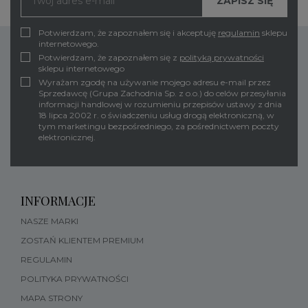
Potwierdzam, że zapoznałem się i akceptuję
regulamin
sklepu
internetowego.
Potwierdzam, że zapoznałem się z
polityką prywatności
sklepu internetowego
Wyrażam zgodę na używanie mojego adresu e-mail przez
Sprzedawcę (Grupa Zachodnia Sp. z o.o.) do celów przesyłania
informacji handlowej w rozumieniu przepisów ustawy z dnia
18 lipca 2002 r. o świadczeniu usług drogą elektroniczną, w
tym marketingu bezpośredniego, za pośrednictwem poczty
elektronicznej.
INFORMACJE
NASZE MARKI
ZOSTAŃ KLIENTEM PREMIUM
REGULAMIN
POLITYKA PRYWATNOŚCI
MAPA STRONY