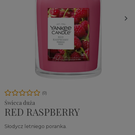

(0)
Świeca duża
RED RASPBERRY
Słodycz letniego poranka.