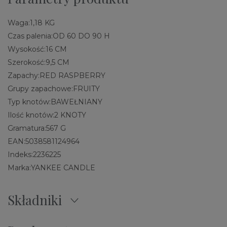
Waga:
1,18 KG
Czas palenia:
OD 60 DO 90 H
Wysokość:
16 CM
Szerokość:
9,5 CM
Zapachy:
RED RASPBERRY
Grupy zapachowe:
FRUITY
Typ knotów:
BAWEŁNIANY
Ilość knotów:
2 KNOTY
Gramatura:
567 G
EAN:
5038581124964
Indeks:
2236225
Marka:
YANKEE CANDLE
Składniki