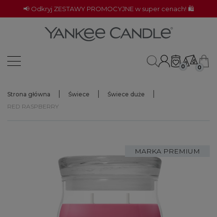
📢 Odkryj ZESTAWY PROMOCYJNE w super cenach! 🛍️
0
0
Strona główna
Świece
Świece duże
RED RASPBERRY
MARKA PREMIUM