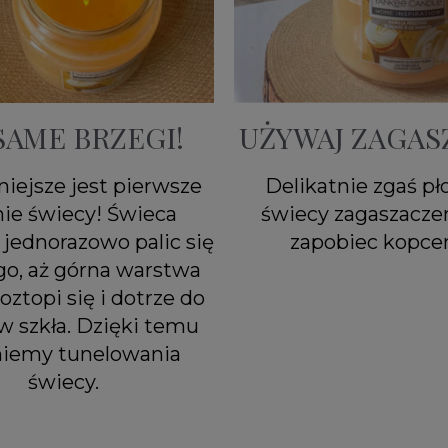
SAME BRZEGI!
UŻYWAJ ZAGAS
iejsze jest pierwsze
Delikatnie zgaś p
nie świecy! Świeca
świecy zagaszacze
jednorazowo palic się
zapobiec kopcen
go, aż górna warstwa
oztopi się i dotrze do
w szkła. Dzięki temu
niemy tunelowania
świecy.