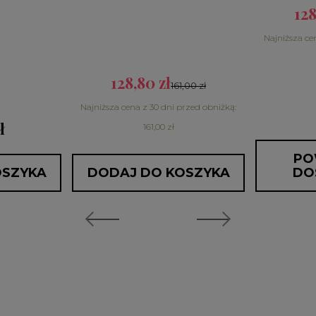
128
Najniższa ce
128,80 zł
161,00 zł
Najniższa cena z 30 dni przed obniżką:
ł
161,00 zł
PO
OSZYKA
DODAJ DO KOSZYKA
DO