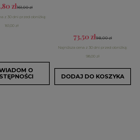
,80 zł
161,00 zł
na z 30 dni przed obniżką:
161,00 zł
73,50 zł
98,00 zł
Najniższa cena z 30 dni przed obniżką:
98,00 zł
WIADOM O
STĘPNOŚCI
DODAJ DO KOSZYKA