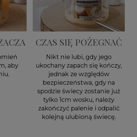
ZACZA
CZAS SIĘ POŻEGNAĆ
łomień
Nikt nie lubi, gdy jego
m, aby
ukochany zapach się kończy,
iu.
jednak ze względów
bezpieczeństwa, gdy na
spodzie świecy zostanie już
tylko 1cm wosku, należy
zakończyć palenie i odpalić
kolejną ulubioną świecę.