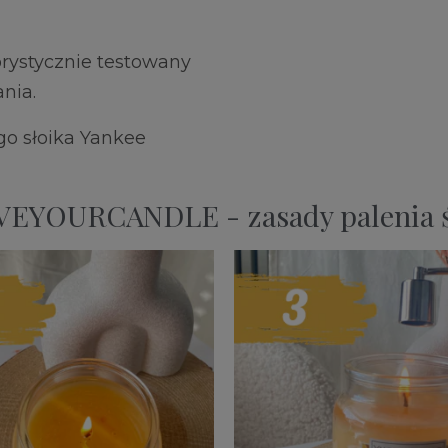
orystycznie testowany
nia.
go słoika Yankee
EYOURCANDLE - zasady palenia ś