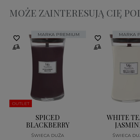
MOŻE ZAINTERESUJĄ CIĘ P
MARKA PREMIUM
MARKA 
favorite_border
favorite_border
ki
OUTLET
SPICED
WHITE TE
BLACKBERRY
JASMIN
ŚWIECA DUŻA
ŚWIECA DU