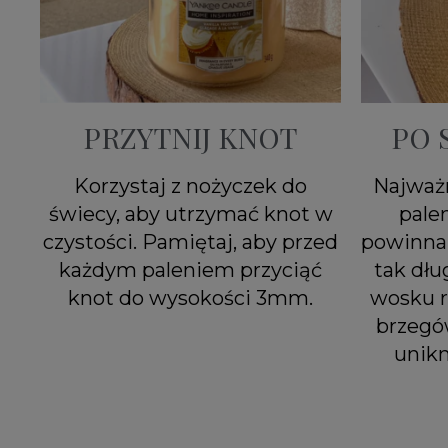
PRZYTNIJ KNOT
PO 
Korzystaj z nożyczek do
Najważn
świecy, aby utrzymać knot w
pale
czystości. Pamiętaj, aby przed
powinna 
każdym paleniem przyciąć
tak dłu
knot do wysokości 3mm.
wosku r
brzegó
unik