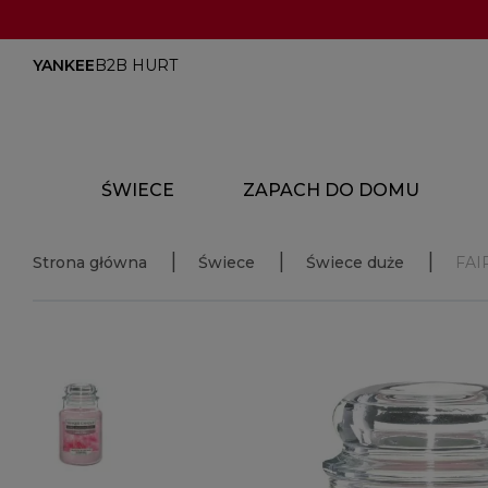
YANKEE
B2B HURT
ŚWIECE
ZAPACH DO DOMU
Strona główna
Świece
Świece duże
FAI