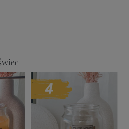
wiec​