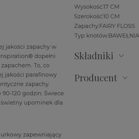
Wysokość:
17 CM
Szerokość:
10 CM
Zapachy:
FAIRY FLOSS
Typ knotów:
BAWEŁNI
j jakości zapachy w
Składniki
Inspiration® dopełni
 zapachem. To, co
j jakości parafinowy
Producent
ntyczne zapachy.
o 90-120 godzin. Świece
i świetny upominek dla
murkowy zapewniający