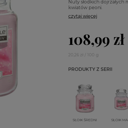
Nuty słodkich dojrzałych 
kwiatów peoni.
czytaj więcej
108,99 zł
20,26 zł / 100 g
PRODUKTY Z SERII
SŁOIK ŚREDNI
SŁOIK MA