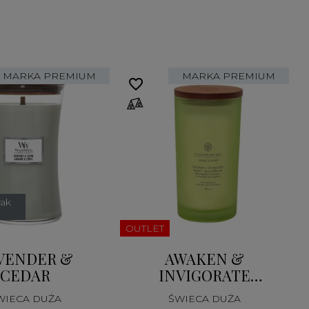
MARKA PREMIUM
MARKA PREMIUM
favorite_border
fa
rak
OUTLET
VENDER &
AWAKEN &
CEDAR
INVIGORATE
(LEMONGRASS
WIECA DUŻA
ŚWIECA DUŻA
EUCALYPTUS)