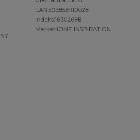
Gramatura:
538 G
EAN:
5038581110028
Indeks:
1630269E
Marka:
HOME INSPIRATION
ANY