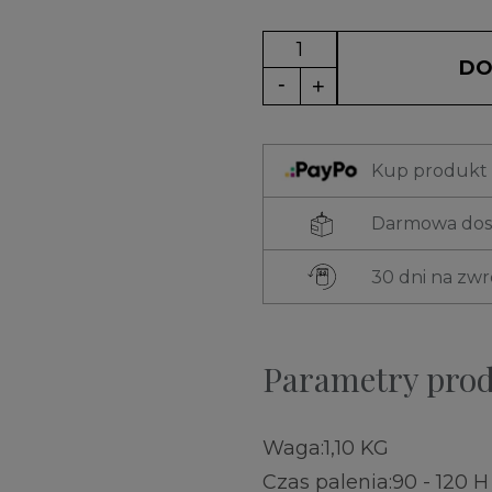
DO
Kup produkt t
Darmowa dost
30 dni na zw
Parametry pro
Waga:
1,10 KG
Czas palenia:
90 - 120 H