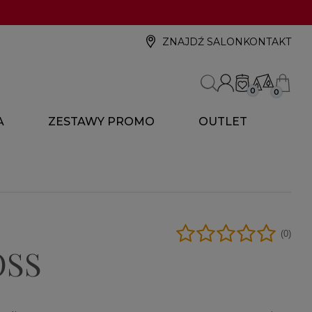
ZNAJDŹ SALON
KONTAKT
0
0
A
ZESTAWY PROMO
OUTLET
(0)
OSS