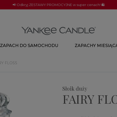
📢 Odkryj ZESTAWY PROMOCYJNE w super cenach! 🛍️
ZAPACH DO SAMOCHODU
ZAPACHY MIESIĄC
RY FLOSS
Słoik duży
FAIRY FL