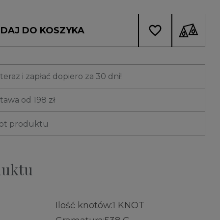
favorite_border
DAJ DO KOSZYKA
eraz i zapłać dopiero za 30 dni!
awa od 198 zł
rot produktu
duktu
Ilość knotów:
1 KNOT