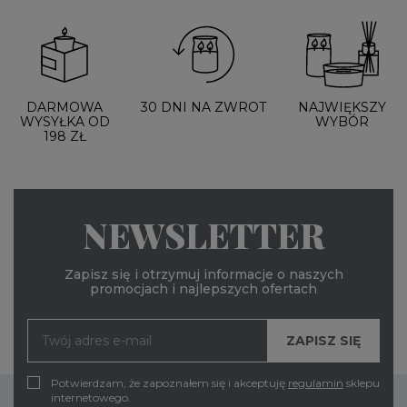
DARMOWA
30 DNI NA ZWROT
NAJWIĘKSZY
WYSYŁKA OD
WYBÓR
198 ZŁ
NEWSLETTER
Zapisz się i otrzymuj informacje o naszych
promocjach i najlepszych ofertach
Potwierdzam, że zapoznałem się i akceptuję
regulamin
sklepu
internetowego.