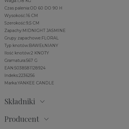
Waga:
1,18 KG
Czas palenia:
OD 60 DO 90 H
Wysokość:
16 CM
Szerokość:
9,5 CM
Zapachy:
MIDNIGHT JASMINE
Grupy zapachowe:
FLORAL
Typ knotów:
BAWEŁNIANY
Ilość knotów:
2 KNOTY
Gramatura:
567 G
EAN:
5038581128924
Indeks:
2236256
Marka:
YANKEE CANDLE
Składniki
Producent