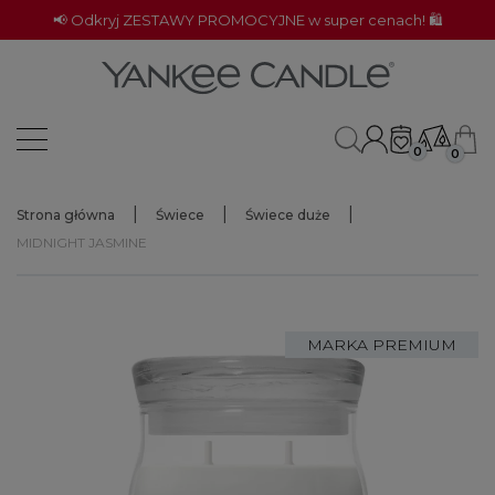
📢 Odkryj ZESTAWY PROMOCYJNE w super cenach! 🛍️
0
0
Strona główna
Świece
Świece duże
MIDNIGHT JASMINE
MARKA PREMIUM