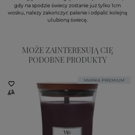
gdy na spodzie świecy zostanie już tylko 1cm
wosku, należy zakończyć palenie i odpalić kolejną
ulubioną świecę.
MOŻE ZAINTERESUJĄ CIĘ
PODOBNE PRODUKTY
MARKA PREMIUM
favorite_border