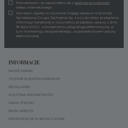
Potwierdzam, że zapoznałem się z
polityką prywatności
sklepu internetowego
Wyrażam zgodę na używanie mojego adresu e-mail przez
Sprzedawcę (Grupa Zachodnia Sp. z o.o.) do celów przesyłania
informacji handlowej w rozumieniu przepisów ustawy z dnia
18 lipca 2002 r. o świadczeniu usług drogą elektroniczną, w
tym marketingu bezpośredniego, za pośrednictwem poczty
elektronicznej.
INFORMACJE
NASZE MARKI
ZOSTAŃ KLIENTEM PREMIUM
REGULAMIN
POLITYKA PRYWATNOŚCI
MAPA STRONY
BAZA WIEDZY
PREFERENCJE PLIKÓW COOKIE