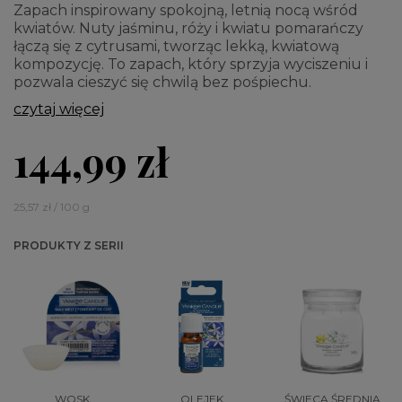
Zapach inspirowany spokojną, letnią nocą wśród
kwiatów. Nuty jaśminu, róży i kwiatu pomarańczy
łączą się z cytrusami, tworząc lekką, kwiatową
kompozycję. To zapach, który sprzyja wyciszeniu i
pozwala cieszyć się chwilą bez pośpiechu.
czytaj więcej
144,99 zł
25,57 zł / 100 g
PRODUKTY Z SERII
WOSK
OLEJEK
ŚWIECA ŚREDNIA