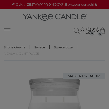
📢 Odkryj ZESTAWY PROMOCYJNE w super cenach! 🛍️
0
0
Strona główna
Świece
Świece duże
A CALM & QUIET PLACE
MARKA PREMIUM