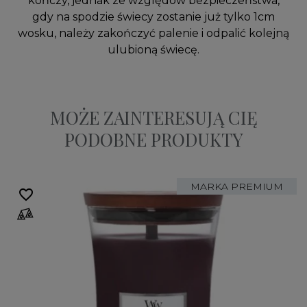
kończy, jednak ze względów bezpieczeństwa,
gdy na spodzie świecy zostanie już tylko 1cm
wosku, należy zakończyć palenie i odpalić kolejną
ulubioną świecę.
MOŻE ZAINTERESUJĄ CIĘ
PODOBNE PRODUKTY
MARKA PREMIUM
favorite_border