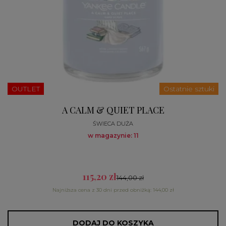
OUTLET
Ostatnie sztuki
A CALM & QUIET PLACE
ŚWIECA DUŻA
w magazynie: 11
115,20 zł
144,00 zł
Najniższa cena z 30 dni przed obniżką: 144,00 zł
DODAJ DO KOSZYKA