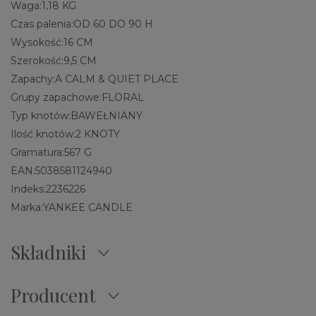
Waga:
1,18 KG
Czas palenia:
OD 60 DO 90 H
Wysokość:
16 CM
Szerokość:
9,5 CM
Zapachy:
A CALM & QUIET PLACE
Grupy zapachowe:
FLORAL
Typ knotów:
BAWEŁNIANY
Ilość knotów:
2 KNOTY
Gramatura:
567 G
EAN:
5038581124940
Indeks:
2236226
Marka:
YANKEE CANDLE
Składniki
Producent