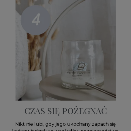
CZAS SIĘ POŻEGNAĆ
Nikt nie lubi, gdy jego ukochany zapach się