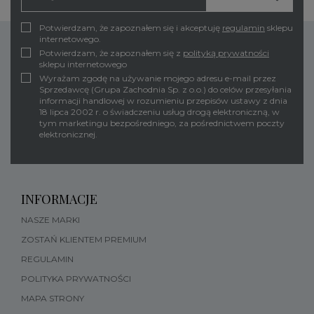
Potwierdzam, że zapoznałem się i akceptuję
regulamin
sklepu
internetowego.
Potwierdzam, że zapoznałem się z
polityką prywatności
sklepu internetowego
Wyrażam zgodę na używanie mojego adresu e-mail przez
Sprzedawcę (Grupa Zachodnia Sp. z o.o.) do celów przesyłania
informacji handlowej w rozumieniu przepisów ustawy z dnia
18 lipca 2002 r. o świadczeniu usług drogą elektroniczną, w
tym marketingu bezpośredniego, za pośrednictwem poczty
elektronicznej.
INFORMACJE
NASZE MARKI
ZOSTAŃ KLIENTEM PREMIUM
REGULAMIN
POLITYKA PRYWATNOŚCI
MAPA STRONY