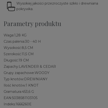
Wysokiej jakości przezroczyste szkło i drewniana
pokrywka.
Parametry produktu
Waga:
1,28 KG
Czas palenia:
30 - 40 H
Wysokość:
8,5 CM
Szerokość:
11,5 CM
Długość:
19 CM
Zapachy:
LAVENDER & CEDAR
Grupy zapachowe:
WOODY
Typ knotów:
DREWNIANY
Ilość knotów:
1 KNOT
Gramatura:
453,6 G
EAN:
5038581103105
Indeks:
1666260E