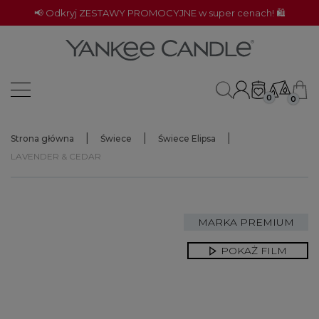
📢 Odkryj ZESTAWY PROMOCYJNE w super cenach! 🛍️
0
0
Strona główna
Świece
Świece Elipsa
LAVENDER & CEDAR
MARKA PREMIUM
POKAŻ FILM