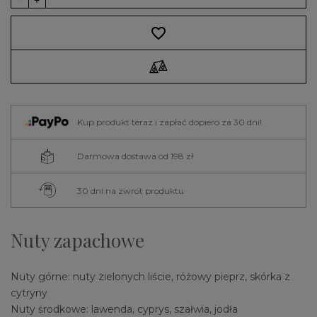
favorite_border
Kup produkt teraz i zapłać dopiero za 30 dni!
Darmowa dostawa od 198 zł
30 dni na zwrot produktu
Nuty zapachowe
Nuty górne: nuty zielonych liście, różowy pieprz, skórka z
cytryny
Nuty środkowe: lawenda, cyprys, szałwia, jodła