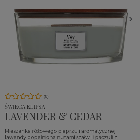

(0)
ŚWIECA ELIPSA
LAVENDER & CEDAR
Mieszanka różowego pieprzu i aromatycznej
lawendy dopełniona nutami szałwii i paczuli z