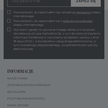
Potwierdzam, że zapoznałem się i akceptuję
regulamin
sklepu
internetowego.
Potwierdzam, że zapoznałem się z
polityką prywatności
sklepu internetowego
Wyrażam zgodę na używanie mojego adresu e-mail przez
Sprzedawcę (Grupa Zachodnia Sp. z o.o.) do celów przesyłania
informacji handlowej w rozumieniu przepisów ustawy z dnia
18 lipca 2002 r. o świadczeniu usług drogą elektroniczną, w
tym marketingu bezpośredniego, za pośrednictwem poczty
elektronicznej.
INFORMACJE
NASZE MARKI
ZOSTAŃ KLIENTEM PREMIUM
REGULAMIN
POLITYKA PRYWATNOŚCI
MAPA STRONY