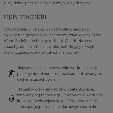
Nuty dolne: paczula, biały bursztyn, nuty drzewne
Opis produktu
Odtwórz ciepłą i relaksującą atmosferę palącego
się kominka gdziekolwiek zechcesz, dzięki świecy Elipsa
WoodWick® z technologią HearthWick®. Nasycone
zapachy, radośnie tańczący płomień i kojący dźwięk
skwierczącego drewna - jak ich nie kochać?
Najwyższej jakości mieszanka wosku sojowego i
parafiny, dopełniona mocno skoncentrowanymi
olejkami zapachowymi.
Naturalny drewniany knot w opatentowanej,
innowacyjnej technologii Hearthwick®. Podłużny
knot zapewnia kojącą atmosferę trzaskającego,
tańczącego płomienia w domowym kominku.