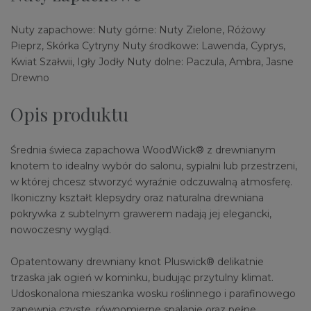
Nuty zapachowe: Nuty górne: Nuty Zielone, Różowy
Pieprz, Skórka Cytryny Nuty środkowe: Lawenda, Cyprys,
Kwiat Szałwii, Igły Jodły Nuty dolne: Paczula, Ambra, Jasne
Drewno
Opis produktu
Średnia świeca zapachowa WoodWick® z drewnianym
knotem to idealny wybór do salonu, sypialni lub przestrzeni,
w której chcesz stworzyć wyraźnie odczuwalną atmosferę.
Ikoniczny kształt klepsydry oraz naturalna drewniana
pokrywka z subtelnym grawerem nadają jej elegancki,
nowoczesny wygląd.
Opatentowany drewniany knot Pluswick® delikatnie
trzaska jak ogień w kominku, budując przytulny klimat.
Udoskonalona mieszanka wosku roślinnego i parafinowego
zapewnia czyste, równomierne spalanie oraz pełne