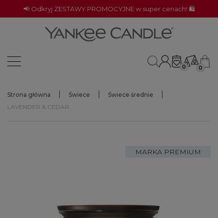
📢 Odkryj ZESTAWY PROMOCYJNE w super cenach! 🛍️
0
0
Strona główna
Świece
Świece średnie
LAVENDER & CEDAR
MARKA PREMIUM