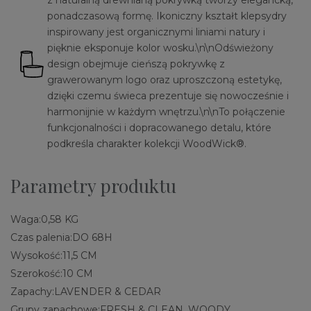
z naturalną drewnianą pokrywką tworzy elegancką,
ponadczasową formę. Ikoniczny kształt klepsydry
inspirowany jest organicznymi liniami natury i
pięknie eksponuje kolor wosku.\n\nOdświeżony
design obejmuje cieńszą pokrywkę z
grawerowanym logo oraz uproszczoną estetykę,
dzięki czemu świeca prezentuje się nowocześnie i
harmonijnie w każdym wnętrzu.\n\nTo połączenie
funkcjonalności i dopracowanego detalu, które
podkreśla charakter kolekcji WoodWick®.
Parametry produktu
Waga:
0,58 KG
Czas palenia:
DO 68H
Wysokość:
11,5 CM
Szerokość:
10 CM
Zapachy:
LAVENDER & CEDAR
Grupy zapachowe:
FRESH & CLEAN, WOODY