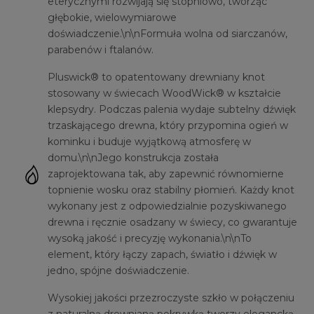
eterycznymi rozwijają się stopniowo, tworząc
głębokie, wielowymiarowe
doświadczenie.\n\nFormuła wolna od siarczanów,
parabenów i ftalanów.
Pluswick® to opatentowany drewniany knot
stosowany w świecach WoodWick® w kształcie
klepsydry. Podczas palenia wydaje subtelny dźwięk
trzaskającego drewna, który przypomina ogień w
kominku i buduje wyjątkową atmosferę w
domu.\n\nJego konstrukcja została
zaprojektowana tak, aby zapewnić równomierne
topnienie wosku oraz stabilny płomień. Każdy knot
wykonany jest z odpowiedzialnie pozyskiwanego
drewna i ręcznie osadzany w świecy, co gwarantuje
wysoką jakość i precyzję wykonania.\n\nTo
element, który łączy zapach, światło i dźwięk w
jedno, spójne doświadczenie.
Wysokiej jakości przezroczyste szkło w połączeniu