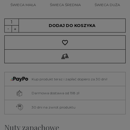
ŚWIECA MAŁA
ŚWIECA ŚREDNIA
ŚWIECA DUŻA
DODAJ DO KOSZYKA
favorite_border
Kup produkt teraz i zapłać dopiero za 30 dni!
Darmowa dostawa od 198 zł
30 dni na zwrot produktu
Nuty zapachowe