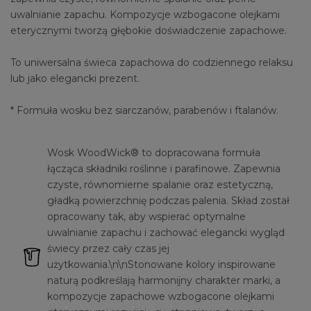
uwalnianie zapachu. Kompozycje wzbogacone olejkami
eterycznymi tworzą głębokie doświadczenie zapachowe.
To uniwersalna świeca zapachowa do codziennego relaksu
lub jako elegancki prezent.
* Formuła wosku bez siarczanów, parabenów i ftalanów.
Wosk WoodWick® to dopracowana formuła
łącząca składniki roślinne i parafinowe. Zapewnia
czyste, równomierne spalanie oraz estetyczną,
gładką powierzchnię podczas palenia. Skład został
opracowany tak, aby wspierać optymalne
uwalnianie zapachu i zachować elegancki wygląd
świecy przez cały czas jej
użytkowania.\n\nStonowane kolory inspirowane
naturą podkreślają harmonijny charakter marki, a
kompozycje zapachowe wzbogacone olejkami