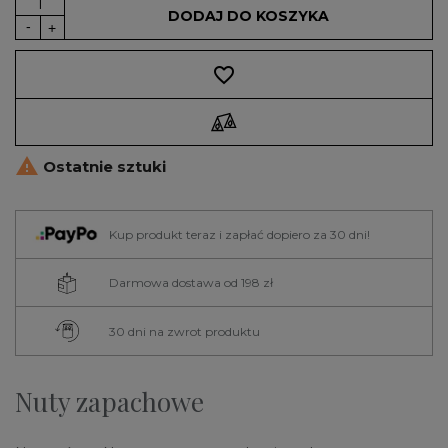
DODAJ DO KOSZYKA
favorite_border

Ostatnie sztuki
Kup produkt teraz i zapłać dopiero za 30 dni!
Darmowa dostawa od 198 zł
30 dni na zwrot produktu
Nuty zapachowe