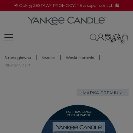
📢 Odkryj ZESTAWY PROMOCYJNE w super cenach! 🛍️
0
0
Strona główna
Świece
Woski i kominki
PINK SANDS™
MARKA PREMIUM