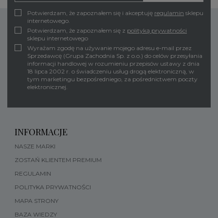
Potwierdzam, że zapoznałem się i akceptuję
regulamin
sklepu
internetowego.
Potwierdzam, że zapoznałem się z
polityką prywatności
sklepu internetowego
Wyrażam zgodę na używanie mojego adresu e-mail przez
Sprzedawcę (Grupa Zachodnia Sp. z o.o.) do celów przesyłania
informacji handlowej w rozumieniu przepisów ustawy z dnia
18 lipca 2002 r. o świadczeniu usług drogą elektroniczną, w
tym marketingu bezpośredniego, za pośrednictwem poczty
elektronicznej.
INFORMACJE
NASZE MARKI
ZOSTAŃ KLIENTEM PREMIUM
REGULAMIN
POLITYKA PRYWATNOŚCI
MAPA STRONY
BAZA WIEDZY