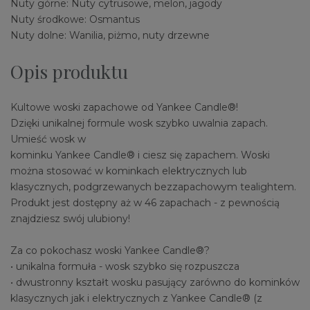
Nuty górne: Nuty cytrusowe, melon, jagody
Nuty środkowe: Osmantus
Nuty dolne: Wanilia, piżmo, nuty drzewne
Opis produktu
Kultowe woski zapachowe od Yankee Candle®!
Dzięki unikalnej formule wosk szybko uwalnia zapach.
Umieść wosk w
kominku Yankee Candle® i ciesz się zapachem. Woski
można stosować w kominkach elektrycznych lub
klasycznych, podgrzewanych bezzapachowym tealightem.
Produkt jest dostępny aż w 46 zapachach - z pewnością
znajdziesz swój ulubiony!
Za co pokochasz woski Yankee Candle®?
• unikalna formuła - wosk szybko się rozpuszcza
• dwustronny kształt wosku pasujący zarówno do kominków
klasycznych jak i elektrycznych z Yankee Candle® (z