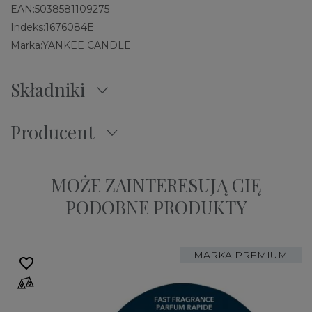
EAN:
5038581109275
Indeks:
1676084E
Marka:
YANKEE CANDLE
Składniki
Producent
MOŻE ZAINTERESUJĄ CIĘ
PODOBNE PRODUKTY
MARKA PREMIUM
favorite_border