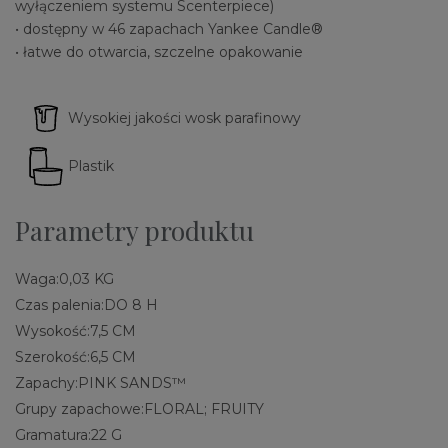
wyłączeniem systemu Scenterpiece)
• dostępny w 46 zapachach Yankee Candle®
• łatwe do otwarcia, szczelne opakowanie
Wysokiej jakości wosk parafinowy
Plastik
Parametry produktu
Waga:
0,03 KG
Czas palenia:
DO 8 H
Wysokość:
7,5 CM
Szerokość:
6,5 CM
Zapachy:
PINK SANDS™
Grupy zapachowe:
FLORAL; FRUITY
Gramatura:
22 G