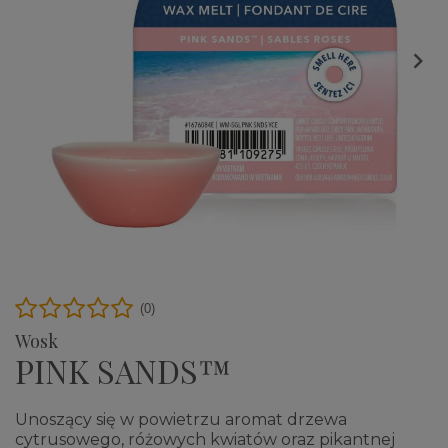

(0)
Wosk
PINK SANDS™
Unoszący się w powietrzu aromat drzewa
cytrusowego, różowych kwiatów oraz pikantnej