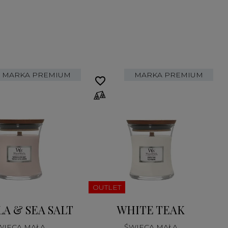
MARKA PREMIUM
MARKA PREMIUM
favorite_border
fa
OUTLET
LA & SEA SALT
WHITE TEAK
WIECA MAŁA
ŚWIECA MAŁA