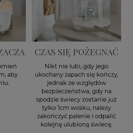
ZACZA
CZAS SIĘ POŻEGNAĆ
łomień
Nikt nie lubi, gdy jego
m, aby
ukochany zapach się kończy,
iu.
jednak ze względów
bezpieczeństwa, gdy na
spodzie świecy zostanie już
tylko 1cm wosku, należy
zakończyć palenie i odpalić
kolejną ulubioną świecę.