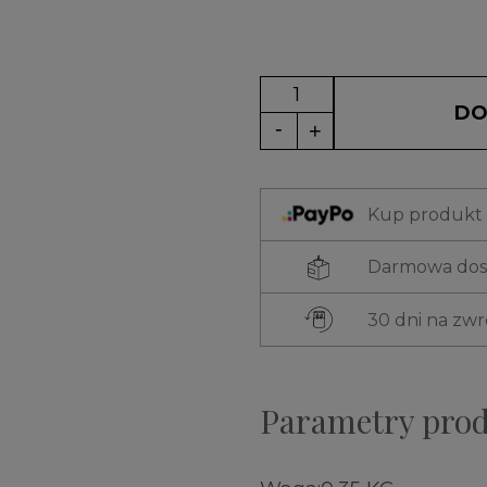
DO
Kup produkt t
Darmowa dost
30 dni na zw
Parametry pro