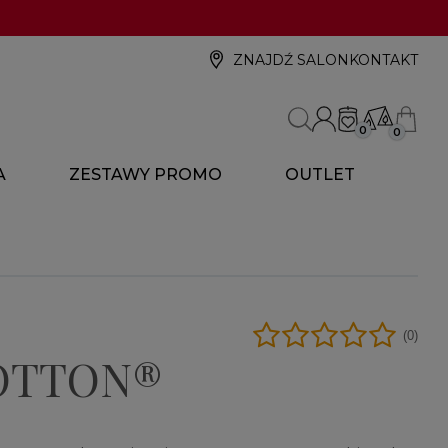
ZNAJDŹ SALON
KONTAKT
0
0
A
ZESTAWY PROMO
OUTLET
(0)
OTTON®