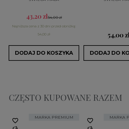
43,20 zł
54,00 zł
:
Najniższa cena z 30 dni przed obniżką:
54,00 z
54,00 zł
DODAJ DO KOSZYKA
DODAJ DO K
CZĘSTO KUPOWANE RAZEM
MARKA PREMIUM
MARKA 
favorite_border
favorite_border