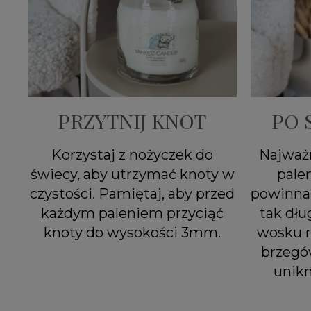
PRZYTNIJ KNOT
PO 
Korzystaj z nożyczek do
Najważn
świecy, aby utrzymać knoty w
pale
czystości. Pamiętaj, aby przed
powinna 
każdym paleniem przyciąć
tak dłu
knoty do wysokości 3mm.
wosku r
brzegó
unik