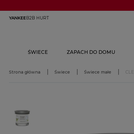
YANKEE
B2B HURT
ŚWIECE
ZAPACH DO DOMU
Strona główna
Świece
Świece małe
CL