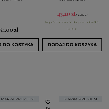
43,20 zł
54,00 zł
Najniższa cena z 30 dni przed obniżką:
54,00 zł
54,00 zł
 DO KOSZYKA
DODAJ DO KOSZYKA
MARKA PREMIUM
MARKA PREMIUM
favorite_border
fa