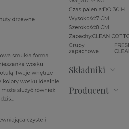
Waga:
0,35 KG
Czas palenia:
DO 30 H
Wysokość:
7 CM
 nuty drzewne
Szerokość:
8 CM
Zapachy:
CLEAN COTT
Grupy
FRES
zapachowe:
CLEA
Nowa smukła forma
 mieszanka wosku
Składniki
otulą Twoje wnętrze
e kolory wosku idealnie
Producent
 może służyć również
 dziś…
wniająca czyste i