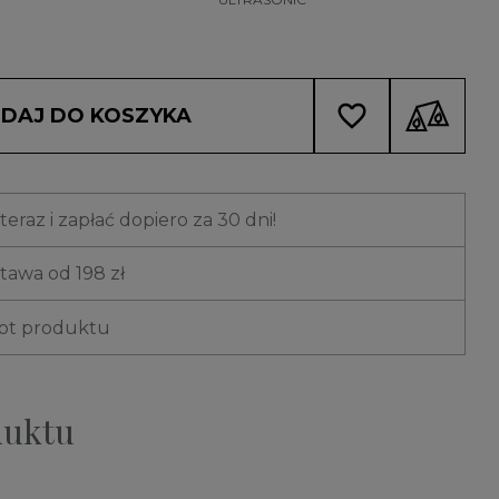
favorite_border
DAJ DO KOSZYKA
eraz i zapłać dopiero za 30 dni!
awa od 198 zł
rot produktu
duktu