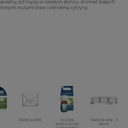
awełny, schnącej w ciepłym słońcu. Aromat białych
lonymi nutami traw i odrobiną cytryny.
ŚWIECA MINI
OLEJEK
ŚWIECE MINI - 3
ZAPACHOWY
PACK
ULTRASONIC