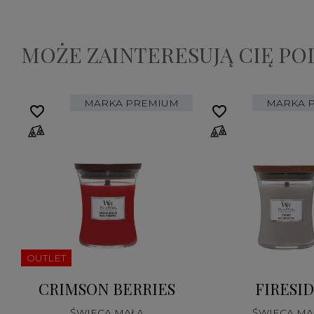
MOŻE ZAINTERESUJĄ CIĘ P
MARKA PREMIUM
MARKA 
favorite_border
favorite_border
OUTLET
CRIMSON BERRIES
FIRESI
ŚWIECA MAŁA
ŚWIECA MA