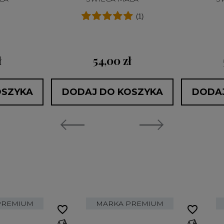
(1)
ł
54,00 zł
OSZYKA
DODAJ DO KOSZYKA
DODAJ
PREMIUM
MARKA PREMIUM
favorite_border
favorite_border