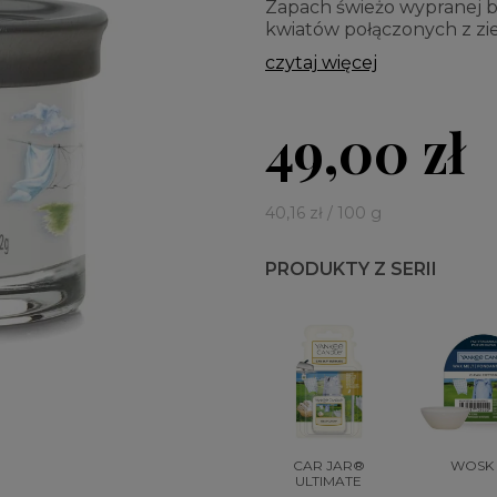
Zapach świeżo wypranej b
kwiatów połączonych z zie
czytaj więcej
49,00 zł
40,16 zł / 100 g
PRODUKTY Z SERII
CAR JAR®
WOSK
ULTIMATE