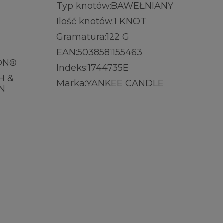
Typ knotów:
BAWEŁNIANY
Ilość knotów:
1 KNOT
Gramatura:
122 G
EAN:
5038581155463
ON®
Indeks:
1744735E
H &
Marka:
YANKEE CANDLE
N