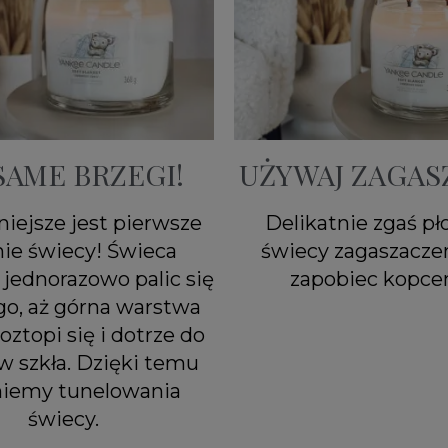
SAME BRZEGI!
UŻYWAJ ZAGAS
iejsze jest pierwsze
Delikatnie zgaś p
nie świecy! Świeca
świecy zagaszacze
jednorazowo palic się
zapobiec kopcen
go, aż górna warstwa
oztopi się i dotrze do
w szkła. Dzięki temu
niemy tunelowania
świecy.