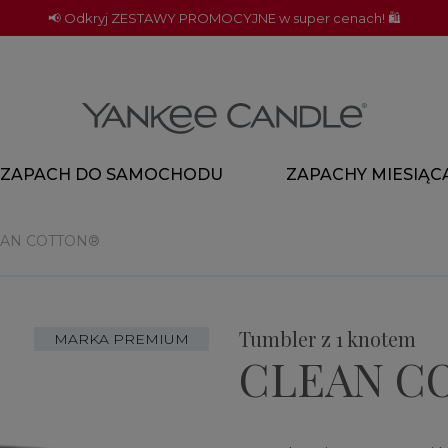
📢 Odkryj ZESTAWY PROMOCYJNE w super cenach! 🛍️
ZAPACH DO SAMOCHODU
ZAPACHY MIESIĄC
EAN COTTON®
Tumbler z 1 knotem
MARKA PREMIUM
CLEAN C