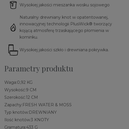
Wysokiej jakości mieszanka wosku sojowego
Naturalny drewniany knot w opatentowanej,
innowacyjnej technologii PlusWick® tworzący
kojącą atmosferę trzaskającego płomienia w
kominku.
Wysokiej jakości szkło i drewniana pokrywka.
Parametry produktu
Waga:
0,92 KG
Wysokość:
9 CM
Szerokość:
12 CM
Zapachy:
FRESH WATER & MOSS
Typ knotów:
DREWNIANY
Ilość knotów:
3 KNOTY
Gramatura:
433 G