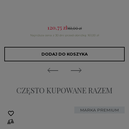
120,75 zł
161,00 zł
Najniższa cena z 30 dni przed obniżką: 161,00 zł
DODAJ DO KOSZYKA
CZĘSTO KUPOWANE RAZEM
MARKA PREMIUM
favorite_border