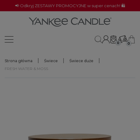
📢 Odkryj ZESTAWY PROMOCYJNE w super cenach! 🛍️
0
0
Strona główna
Świece
Świece duże
FRESH WATER & MOSS