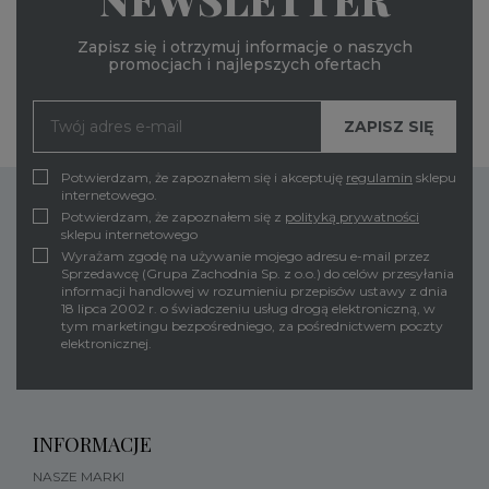
Zapisz się i otrzymuj informacje o naszych
promocjach i najlepszych ofertach
Potwierdzam, że zapoznałem się i akceptuję
regulamin
sklepu
internetowego.
Potwierdzam, że zapoznałem się z
polityką prywatności
sklepu internetowego
Wyrażam zgodę na używanie mojego adresu e-mail przez
Sprzedawcę (Grupa Zachodnia Sp. z o.o.) do celów przesyłania
informacji handlowej w rozumieniu przepisów ustawy z dnia
18 lipca 2002 r. o świadczeniu usług drogą elektroniczną, w
tym marketingu bezpośredniego, za pośrednictwem poczty
elektronicznej.
INFORMACJE
NASZE MARKI