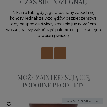
CZAS SIĘ POŻEGNAĆ
Nikt nie lubi, gdy jego ukochany zapach się
kończy, jednak ze względów bezpieczeństwa,
gdy na spodzie świecy zostanie już tylko 1cm
wosku, należy zakończyć palenie i odpalić kolejną
ulubioną świecę.
MOŻE ZAINTERESUJĄ CIĘ
PODOBNE PRODUKTY
MARKA PREMIUM
favorite_border