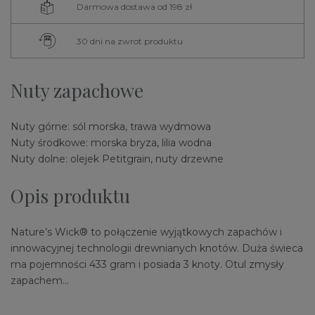
Darmowa dostawa od 198 zł
30 dni na zwrot produktu
Nuty zapachowe
Nuty górne: sól morska, trawa wydmowa
Nuty środkowe: morska bryza, lilia wodna
Nuty dolne: olejek Petitgrain, nuty drzewne
Opis produktu
Nature’s Wick® to połączenie wyjątkowych zapachów i
innowacyjnej technologii drewnianych knotów. Duża świeca
ma pojemności 433 gram i posiada 3 knoty. Otul zmysły
zapachem…