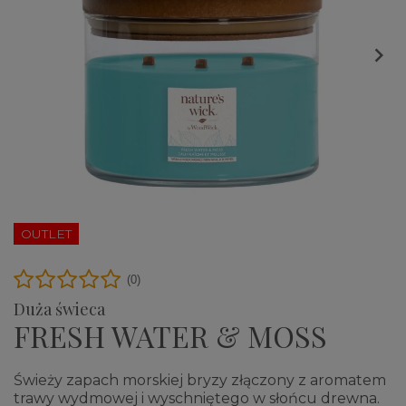

OUTLET
(0)
Duża świeca
FRESH WATER & MOSS
Świeży zapach morskiej bryzy złączony z aromatem
trawy wydmowej i wyschniętego w słońcu drewna.