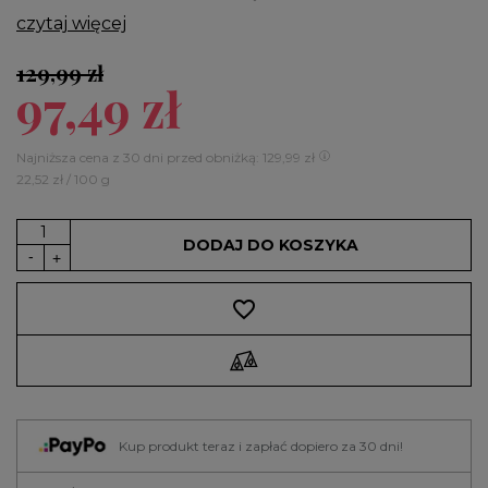
czytaj więcej
129,99 zł
97,49 zł
Najniższa cena z 30 dni przed obniżką: 129,99 zł
22,52 zł / 100 g
DODAJ DO KOSZYKA
favorite_border
Kup produkt teraz i zapłać dopiero za 30 dni!