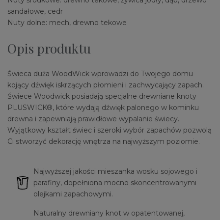
Nuty środkowe: drewno tekowe, żywica jodły, dąb, drzewo
sandałowe, cedr
Nuty dolne: mech, drewno tekowe
Opis produktu
Świeca duża WoodWick wprowadzi do Twojego domu
kojący dźwięk iskrzących płomieni i zachwycający zapach.
Świece Woodwick posiadają specjalne drewniane knoty
PLUSWICK®, które wydają dźwięk palonego w kominku
drewna i zapewniają prawidłowe wypalanie świecy.
Wyjątkowy kształt świec i szeroki wybór zapachów pozwolą
Ci stworzyć dekorację wnętrza na najwyższym poziomie.
Najwyższej jakości mieszanka wosku sojowego i
parafiny, dopełniona mocno skoncentrowanymi
olejkami zapachowymi.
Naturalny drewniany knot w opatentowanej,