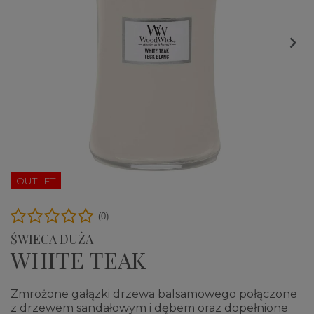

OUTLET
(0)
ŚWIECA DUŻA
WHITE TEAK
Zmrożone gałązki drzewa balsamowego połączone
z drzewem sandałowym i dębem oraz dopełnione