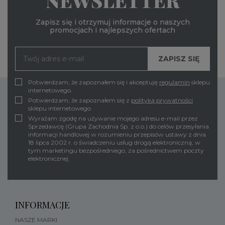
NEWSLETTER
Zapisz się i otrzymuj informacje o naszych
promocjach i najlepszych ofertach
Potwierdzam, że zapoznałem się i akceptuję
regulamin
sklepu
internetowego.
Potwierdzam, że zapoznałem się z
polityką prywatności
sklepu internetowego
Wyrażam zgodę na używanie mojego adresu e-mail przez
Sprzedawcę (Grupa Zachodnia Sp. z o.o.) do celów przesyłania
informacji handlowej w rozumieniu przepisów ustawy z dnia
18 lipca 2002 r. o świadczeniu usług drogą elektroniczną, w
tym marketingu bezpośredniego, za pośrednictwem poczty
elektronicznej.
INFORMACJE
NASZE MARKI