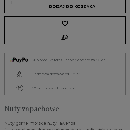
DODAJ DO KOSZYKA
favorite_border
Kup produkt teraz i zapłać dopiero za 30 dni!
Darmowa dostawa od 198 zł
30 dni na zwrot produktu
Nuty zapachowe
Nuty górne: morskie nuty, lawenda