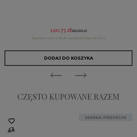
120,75 zł
161,00 zł
Najniższa cena z 30 dni przed obniżką: 161,00 zł
DODAJ DO KOSZYKA
CZĘSTO KUPOWANE RAZEM
MARKA PREMIUM
favorite_border