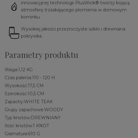
innowacyjnej technologii PlusWick® tworzy kojącą
atmosferę trzaskającego płomienia w domowym
kominku.
Wysokiej jakości przezroczyste szkło i drewniana
pokrywka.
Parametry produktu
Waga:
1,12 KG
Czas palenia:
110 - 120 H
Wysokość:
17,5 CM
Szerokość:
10,5 CM
Zapachy:
WHITE TEAK
Grupy zapachowe:
WOODY
Typ knotów:
DREWNIANY
Ilość knotów:
1 KNOT
Gramatura:
610 G