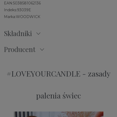
EAN:
5038581062136
Indeks:
93039E
Marka:
WOODWICK
Składniki
Producent
#LOVEYOURCANDLE - zasady
palenia świec