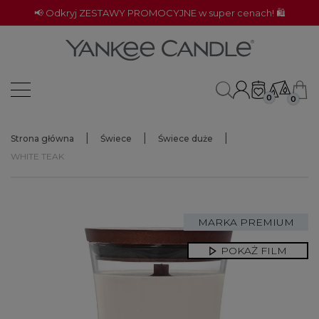
📢 Odkryj ZESTAWY PROMOCYJNE w super cenach! 🛍️
0
0
Strona główna
Świece
Świece duże
WHITE TEAK
MARKA PREMIUM
POKAŻ FILM