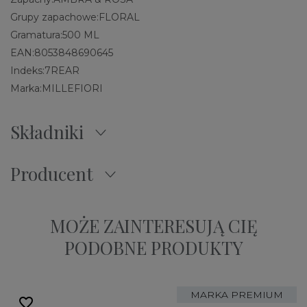
Grupy zapachowe:
FLORAL
Gramatura:
500 ML
EAN:
8053848690645
Indeks:
7REAR
Marka:
MILLEFIORI
Składniki
Producent
MOŻE ZAINTERESUJĄ CIĘ
PODOBNE PRODUKTY
MARKA PREMIUM
favorite_border