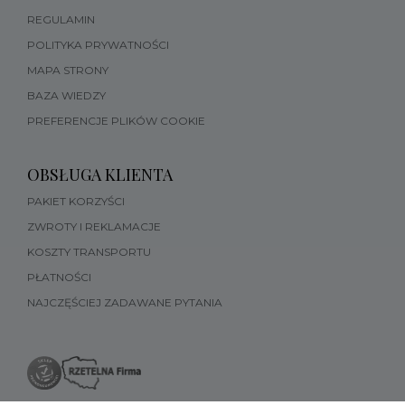
REGULAMIN
POLITYKA PRYWATNOŚCI
MAPA STRONY
BAZA WIEDZY
PREFERENCJE PLIKÓW COOKIE
OBSŁUGA KLIENTA
PAKIET KORZYŚCI
ZWROTY I REKLAMACJE
KOSZTY TRANSPORTU
PŁATNOŚCI
NAJCZĘŚCIEJ ZADAWANE PYTANIA