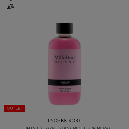
OUTLET
LYCHEE ROSE
UZUPEŁNIACZ DO PAŁECZEK 500 ML MILLEFIORI MILANO