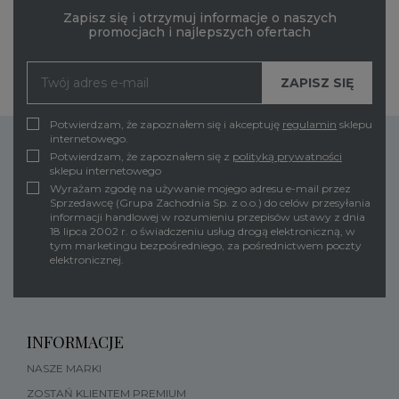
Zapisz się i otrzymuj informacje o naszych
promocjach i najlepszych ofertach
Potwierdzam, że zapoznałem się i akceptuję
regulamin
sklepu
internetowego.
Potwierdzam, że zapoznałem się z
polityką prywatności
sklepu internetowego
Wyrażam zgodę na używanie mojego adresu e-mail przez
Sprzedawcę (Grupa Zachodnia Sp. z o.o.) do celów przesyłania
informacji handlowej w rozumieniu przepisów ustawy z dnia
18 lipca 2002 r. o świadczeniu usług drogą elektroniczną, w
tym marketingu bezpośredniego, za pośrednictwem poczty
elektronicznej.
INFORMACJE
NASZE MARKI
ZOSTAŃ KLIENTEM PREMIUM