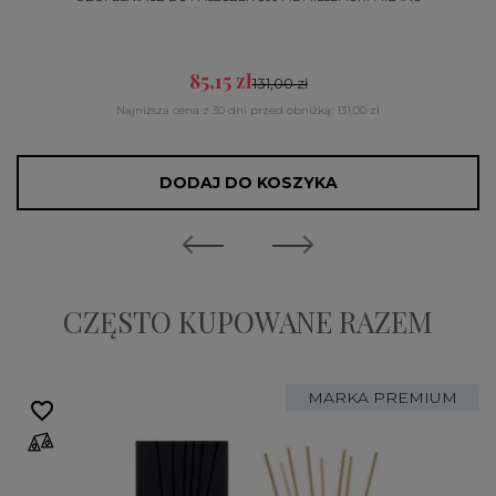
85,15 zł
131,00 zł
Najniższa cena z 30 dni przed obniżką: 131,00 zł
DODAJ DO KOSZYKA
CZĘSTO KUPOWANE RAZEM
MARKA PREMIUM
favorite_border