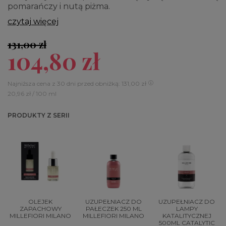
pomarańczy i nutą piżma.
czytaj więcej
131,00 zł
104,80 zł
Najniższa cena z 30 dni przed obniżką: 131,00 zł
20,96 zł / 100 ml
PRODUKTY Z SERII
OLEJEK
UZUPEŁNIACZ DO
UZUPEŁNIACZ DO
ZAPACHOWY
PAŁECZEK 250 ML
LAMPY
MILLEFIORI MILANO
MILLEFIORI MILANO
KATALITYCZNEJ
500ML CATALYTIC