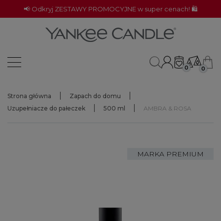
📢 Odkryj ZESTAWY PROMOCYJNE w super cenach! 🛍️
0
0
Strona główna
Zapach do domu
Uzupełniacze do pałeczek
500 ml
AMBRA & ROSA
MARKA PREMIUM