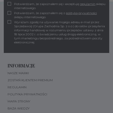
Potwierdzam, że zapoznałem się i akceptuję
regulamin
sklepu
internetowego.
Potwierdzam, że zapoznałem się z
polityką prywatności
sklepu internetowego
Wyrażam zgodę na używanie mojego adresu e-mail przez
Sprzedawcę (Grupa Zachodnia Sp. z o.o.) do celów przesyłania
informacji handlowej w rozumieniu przepisów ustawy z dnia
18 lipca 2002 r. o świadczeniu usług drogą elektroniczną, w
tym marketingu bezpośredniego, za pośrednictwem poczty
elektronicznej.
INFORMACJE
NASZE MARKI
ZOSTAŃ KLIENTEM PREMIUM
REGULAMIN
POLITYKA PRYWATNOŚCI
MAPA STRONY
BAZA WIEDZY