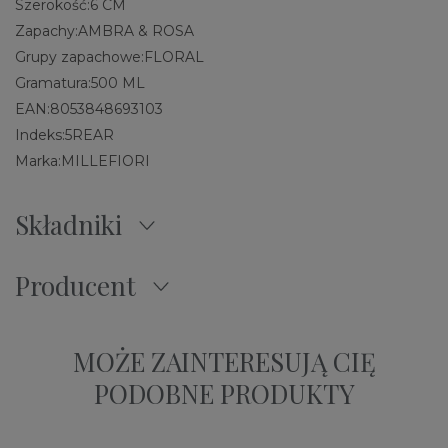
Szerokość:
6 CM
Zapachy:
AMBRA & ROSA
Grupy zapachowe:
FLORAL
Gramatura:
500 ML
EAN:
8053848693103
Indeks:
5REAR
Marka:
MILLEFIORI
Składniki
Producent
MOŻE ZAINTERESUJĄ CIĘ
PODOBNE PRODUKTY