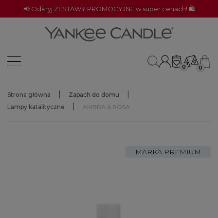
📢 Odkryj ZESTAWY PROMOCYJNE w super cenach! 🛍️
0
0
Strona główna
Zapach do domu
Lampy katalityczne
AMBRA & ROSA
MARKA PREMIUM