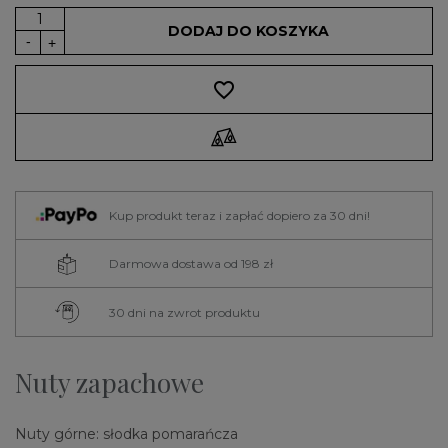
DODAJ DO KOSZYKA
favorite_border
Kup produkt teraz i zapłać dopiero za 30 dni!
Darmowa dostawa od 198 zł
30 dni na zwrot produktu
Nuty zapachowe
Nuty górne: słodka pomarańcza