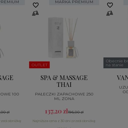
PREMIUM
MARKA PREMIUM
favorite_border
favorite_border
Obecnie b
OUTLET
na stanie
SAGE
SPA & MASSAGE
VAN
THAI
UZU
O
HOWE 100
PAŁECZKI ZAPACHOWE 250
EL
ML ZONA
137,20 zł
,00 zł
196,00 zł
rzed obniżką:
Najniższa cena z 30 dni przed obniżką: