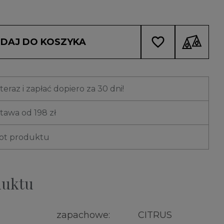
favorite_border
DAJ DO KOSZYKA
eraz i zapłać dopiero za 30 dni!
awa od 198 zł
rot produktu
duktu
zapachowe:
CITRUS