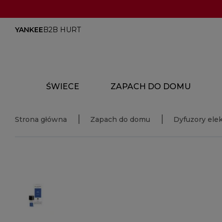
YANKEE
B2B HURT
ŚWIECE
ZAPACH DO DOMU
Strona główna
Zapach do domu
Dyfuzory ele