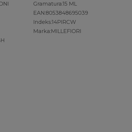
DNI
Gramatura:
15 ML
EAN:
8053848695039
Indeks:
14PIRCW
Marka:
MILLEFIORI
SH