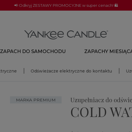
📢 Odkryj ZESTAWY PROMOCYJNE w super cenach! 🛍️
ZAPACH DO SAMOCHODU
ZAPACHY MIESIĄC
ktryczne
Odświeżacze elektryczne do kontaktu
Uz
Uzupełniacz do odświ
MARKA PREMIUM
COLD WA