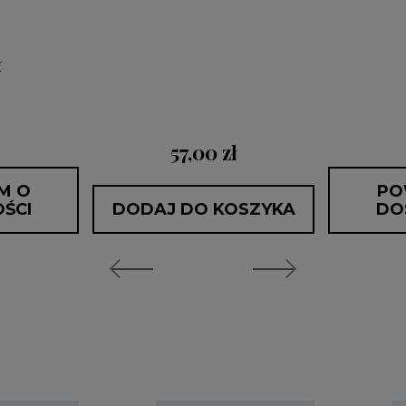
ł
57,00 zł
M O
PO
ŚCI
DODAJ DO KOSZYKA
DO