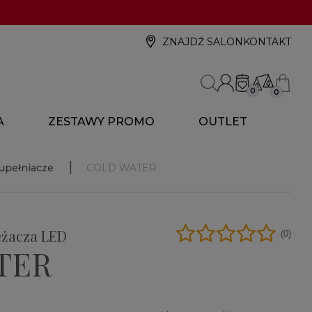
ZNAJDŹ SALON
KONTAKT
0
0
A
ZESTAWY PROMO
OUTLET
upełniacze
COLD WATER
eżacza LED
(0)
TER