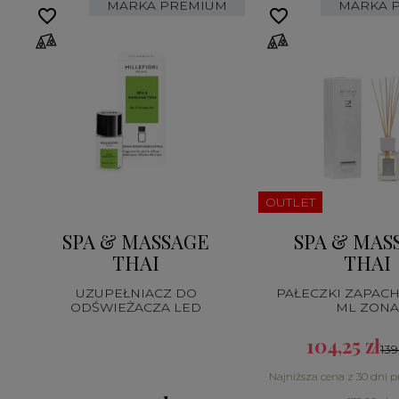
MARKA PREMIUM
MARKA 
favorite_border
favorite_border
OUTLET
SPA & MASSAGE
SPA & MAS
THAI
THAI
UZUPEŁNIACZ DO
PAŁECZKI ZAPAC
ODŚWIEŻACZA LED
ML ZONA
104,25 zł
139
Najniższa cena z 30 dni p