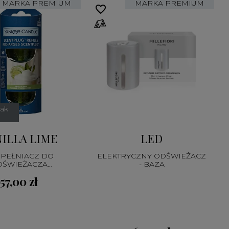
MARKA PREMIUM
MARKA PREMIUM
favorite_border
fa
rak
ILLA LIME
LED
PEŁNIACZ DO
ELEKTRYCZNY ODŚWIEŻACZ
DŚWIEŻACZA
- BAZA
EKTRYCZNEGO
57,00 zł