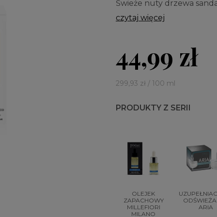
Świeże nuty drzewa sanda
czytaj więcej
44,99 zł
299,93 zł / 100 ml
PRODUKTY Z SERII
OLEJEK
UZUPEŁNIA
ZAPACHOWY
ODŚWIEŻA
MILLEFIORI
ARIA
MILANO