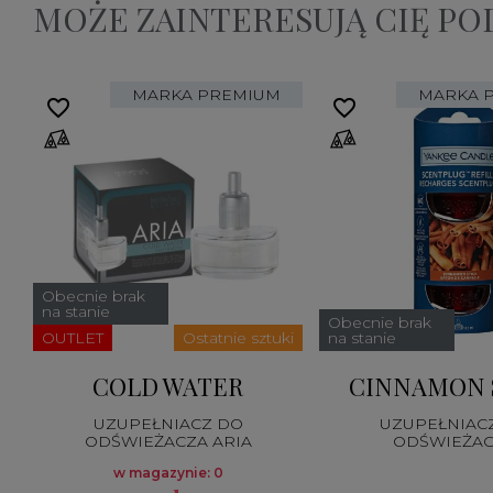
MOŻE ZAINTERESUJĄ CIĘ P
MARKA PREMIUM
MARKA 
favorite_border
favorite_border
Obecnie brak
na stanie
Obecnie brak
OUTLET
Ostatnie sztuki
na stanie
COLD WATER
CINNAMON 
UZUPEŁNIACZ DO
UZUPEŁNIAC
ODŚWIEŻACZA ARIA
ODŚWIEŻA
ELEKTRYCZN
w magazynie: 0