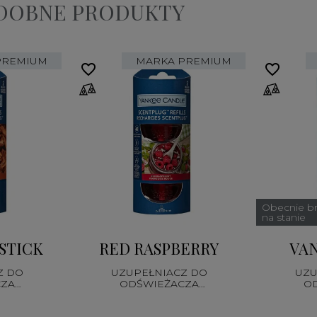
ODOBNE PRODUKTY
PREMIUM
MARKA PREMIUM
favorite_border
favorite_border
Obecnie b
na stanie
STICK
RED RASPBERRY
VAN
Z DO
UZUPEŁNIACZ DO
UZU
CZA
ODŚWIEŻACZA
O
EGO
ELEKTRYCZNEGO
EL