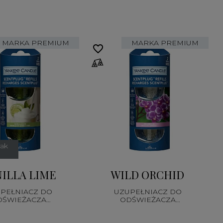
MARKA PREMIUM
MARKA PREMIUM
favorite_border
fa
rak
ILLA LIME
WILD ORCHID
PEŁNIACZ DO
UZUPEŁNIACZ DO
DŚWIEŻACZA
ODŚWIEŻACZA
EKTRYCZNEGO
ELEKTRYCZNEGO