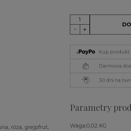
DO
Kup produkt t
Darmowa dost
30 dni na zw
Parametry pro
Waga:
0,02 KG
a, róża, grejpfrut,