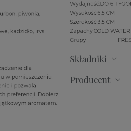
Wydajność:
DO 6 TYGO
Wysokość:
6,5 CM
urbon, piwonia,
Szerokość:
3,5 CM
Zapachy:
COLD WATER
e, kadzidło, irys
Grupy
FRE
Składniki
ządzenie dla
chu w pomieszczeniu.
Producent
nie i pozwala
 preferencji. Dobierz
 wyjątkowym aromatem.