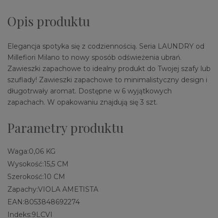
Opis produktu
Elegancja spotyka się z codziennością. Seria LAUNDRY od
Millefiori Milano to nowy sposób odświeżenia ubrań.
Zawieszki zapachowe to idealny produkt do Twojej szafy lub
szuflady! Zawieszki zapachowe to minimalistyczny design i
długotrwały aromat. Dostępne w 6 wyjątkowych
zapachach. W opakowaniu znajdują się 3 szt.
Parametry produktu
Waga:
0,06 KG
Wysokość:
15,5 CM
Szerokość:
10 CM
Zapachy:
VIOLA AMETISTA
EAN:
8053848692274
Indeks:
9LCVI