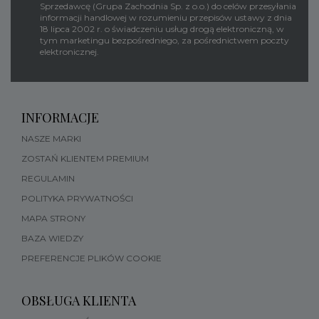
Sprzedawcę (Grupa Zachodnia Sp. z o.o.) do celów przesyłania
informacji handlowej w rozumieniu przepisów ustawy z dnia
18 lipca 2002 r. o świadczeniu usług drogą elektroniczną, w
tym marketingu bezpośredniego, za pośrednictwem poczty
elektronicznej.
INFORMACJE
NASZE MARKI
ZOSTAŃ KLIENTEM PREMIUM
REGULAMIN
POLITYKA PRYWATNOŚCI
MAPA STRONY
BAZA WIEDZY
PREFERENCJE PLIKÓW COOKIE
OBSŁUGA KLIENTA