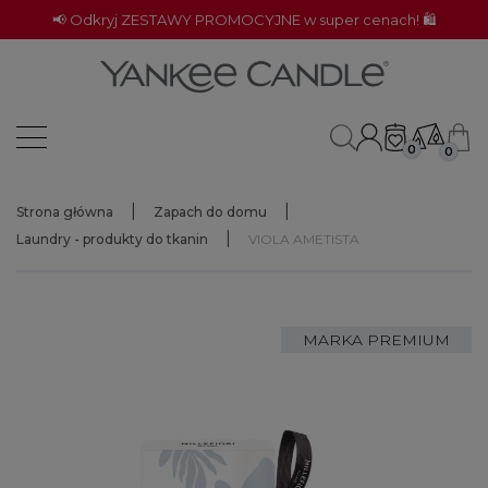
📢 Odkryj ZESTAWY PROMOCYJNE w super cenach! 🛍️
0
0
Strona główna
Zapach do domu
Laundry - produkty do tkanin
VIOLA AMETISTA
MARKA PREMIUM