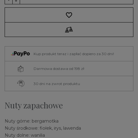
favorite_border
Kup produkt teraz i zapłać dopiero za 30 dni!
Darmowa dostawa od 198 zł
30 dni na zwrot produktu
Nuty zapachowe
Nuty górne: bergamotka
Nuty środkowe: fiołek, irys, lawenda
Nuty dolne: wanilia