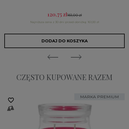
120,75 zł
161,00 zł
Najniższa cena z 30 dni przed obniżką: 161,00 zł
DODAJ DO KOSZYKA
CZĘSTO KUPOWANE RAZEM
MARKA PREMIUM
favorite_border