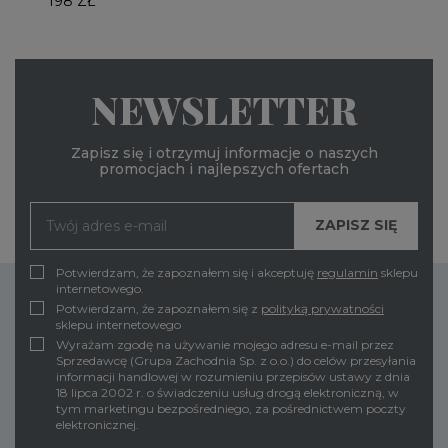
198 ZŁ
NEWSLETTER
Zapisz się i otrzymuj informacje o naszych
promocjach i najlepszych ofertach
Potwierdzam, że zapoznałem się i akceptuję
regulamin
sklepu
internetowego.
Potwierdzam, że zapoznałem się z
polityką prywatności
sklepu internetowego
Wyrażam zgodę na używanie mojego adresu e-mail przez
Sprzedawcę (Grupa Zachodnia Sp. z o.o.) do celów przesyłania
informacji handlowej w rozumieniu przepisów ustawy z dnia
18 lipca 2002 r. o świadczeniu usług drogą elektroniczną, w
tym marketingu bezpośredniego, za pośrednictwem poczty
elektronicznej.