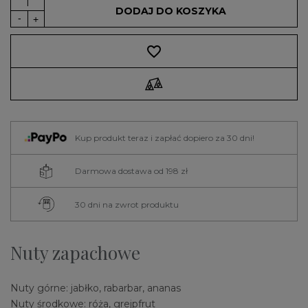
DODAJ DO KOSZYKA
favorite_border
Kup produkt teraz i zapłać dopiero za 30 dni!
Darmowa dostawa od 198 zł
30 dni na zwrot produktu
Nuty zapachowe
Nuty górne: jabłko, rabarbar, ananas
Nuty środkowe: róża, grejpfrut