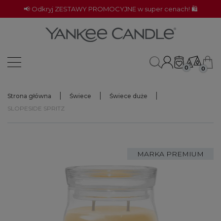
📢 Odkryj ZESTAWY PROMOCYJNE w super cenach! 🛍️
0
0
Strona główna
Świece
Świece duże
SLOPESIDE SPRITZ
MARKA PREMIUM