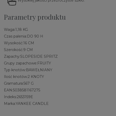
Wysokiej jakości przezroczyste szkło.
Parametry produktu
Waga:
1,18 KG
Czas palenia:
DO 90 H
Wysokość:
16 CM
Szerokość:
9 CM
Zapachy:
SLOPESIDE SPRITZ
Grupy zapachowe:
FRUITY
Typ knotów:
BAWEŁNIANY
Ilość knotów:
2 KNOTY
Gramatura:
567 G
EAN:
5038581167275
Indeks:
2653159E
Marka:
YANKEE CANDLE