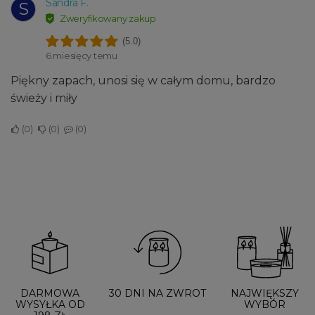
Sandra F.
S
Zweryfikowany zakup
(5.0)
6 miesięcy temu
Piękny zapach, unosi się w całym domu, bardzo
świeży i miły
0
0
0
DARMOWA
30 DNI NA ZWROT
NAJWIĘKSZY
WYSYŁKA OD
WYBÓR