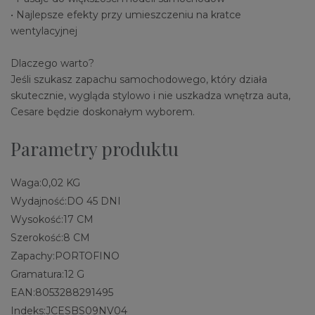
• Najlepsze efekty przy umieszczeniu na kratce
wentylacyjnej
Dlaczego warto?
Jeśli szukasz zapachu samochodowego, który działa
skutecznie, wygląda stylowo i nie uszkadza wnętrza auta,
Cesare będzie doskonałym wyborem.
Parametry produktu
Waga:
0,02 KG
Wydajność:
DO 45 DNI
Wysokość:
17 CM
Szerokość:
8 CM
Zapachy:
PORTOFINO
Gramatura:
12 G
EAN:
8053288291495
Indeks:
JCESBS09NV04