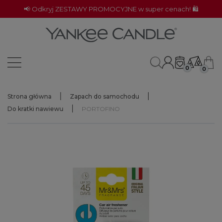
📢 Odkryj ZESTAWY PROMOCYJNE w super cenach! 🛍️
0
0
Strona główna
Zapach do samochodu
Do kratki nawiewu
PORTOFINO