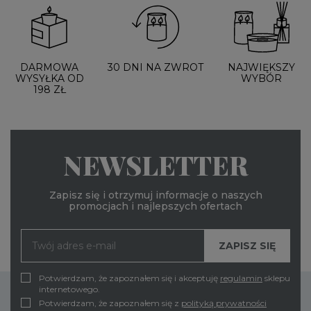
DARMOWA
30 DNI NA ZWROT
NAJWIĘKSZY
WYSYŁKA OD
WYBÓR
198 ZŁ
NEWSLETTER
Zapisz się i otrzymuj informacje o naszych
promocjach i najlepszych ofertach
Potwierdzam, że zapoznałem się i akceptuję
regulamin
sklepu
internetowego.
Potwierdzam, że zapoznałem się z
polityką prywatności