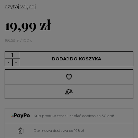
czytaj więcej
19,99 zł
166,58 zł / 100 g
DODAJ DO KOSZYKA
favorite_border
Kup produkt teraz i zapłać dopiero za 30 dni!
Darmowa dostawa od 198 zł