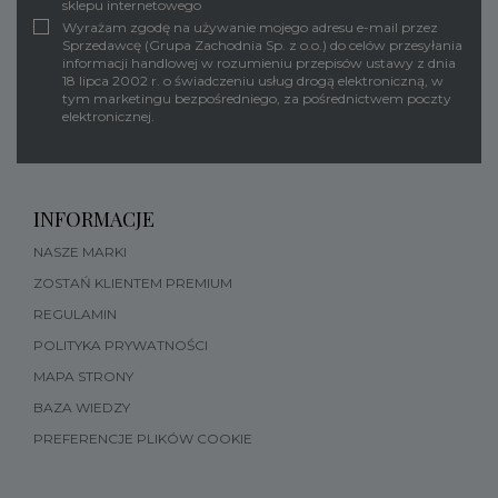
sklepu internetowego
Wyrażam zgodę na używanie mojego adresu e-mail przez
Sprzedawcę (Grupa Zachodnia Sp. z o.o.) do celów przesyłania
informacji handlowej w rozumieniu przepisów ustawy z dnia
18 lipca 2002 r. o świadczeniu usług drogą elektroniczną, w
tym marketingu bezpośredniego, za pośrednictwem poczty
elektronicznej.
INFORMACJE
NASZE MARKI
ZOSTAŃ KLIENTEM PREMIUM
REGULAMIN
POLITYKA PRYWATNOŚCI
MAPA STRONY
BAZA WIEDZY
PREFERENCJE PLIKÓW COOKIE