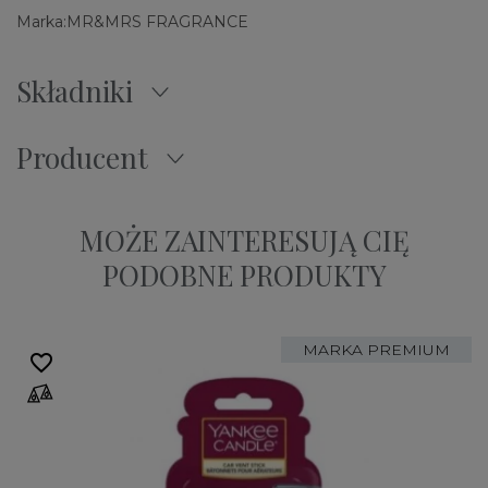
Marka:
MR&MRS FRAGRANCE
Składniki
Producent
MOŻE ZAINTERESUJĄ CIĘ
PODOBNE PRODUKTY
MARKA PREMIUM
favorite_border