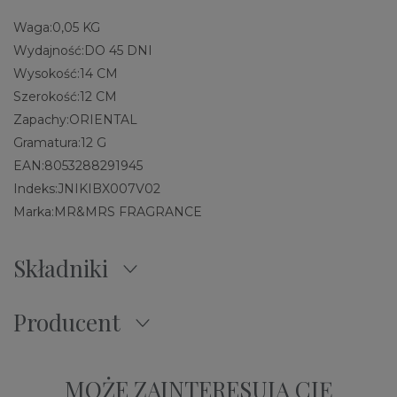
Waga:
0,05 KG
Wydajność:
DO 45 DNI
Wysokość:
14 CM
Szerokość:
12 CM
Zapachy:
ORIENTAL
Gramatura:
12 G
EAN:
8053288291945
Indeks:
JNIKIBX007V02
Marka:
MR&MRS FRAGRANCE
Składniki
Producent
MOŻE ZAINTERESUJĄ CIĘ