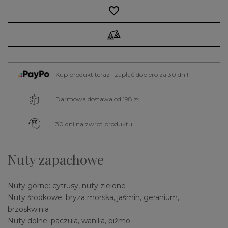
favorite_border
Kup produkt teraz i zapłać dopiero za 30 dni!
Darmowa dostawa od 198 zł
30 dni na zwrot produktu
Nuty zapachowe
Nuty górne: cytrusy, nuty zielone
Nuty środkowe: bryza morska, jaśmin, geranium,
brzoskwinia
Nuty dolne: paczula, wanilia, piżmo