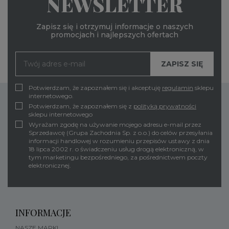
NEWSLETTER
Zapisz się i otrzymuj informacje o naszych
promocjach i najlepszych ofertach
Potwierdzam, że zapoznałem się i akceptuję
regulamin
sklepu
internetowego.
Potwierdzam, że zapoznałem się z
polityką prywatności
sklepu internetowego
Wyrażam zgodę na używanie mojego adresu e-mail przez
Sprzedawcę (Grupa Zachodnia Sp. z o.o.) do celów przesyłania
informacji handlowej w rozumieniu przepisów ustawy z dnia
18 lipca 2002 r. o świadczeniu usług drogą elektroniczną, w
tym marketingu bezpośredniego, za pośrednictwem poczty
elektronicznej.
INFORMACJE
NASZE MARKI