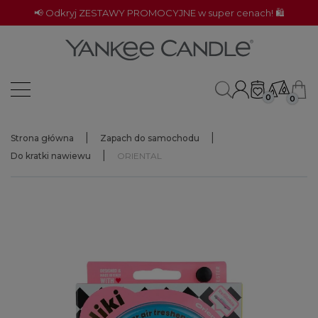
📢 Odkryj ZESTAWY PROMOCYJNE w super cenach! 🛍️
0
0
Strona główna
Zapach do samochodu
Do kratki nawiewu
ORIENTAL