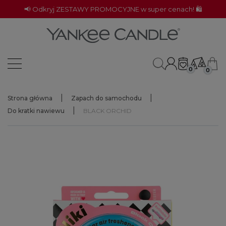
📢 Odkryj ZESTAWY PROMOCYJNE w super cenach! 🛍️
0
0
Strona główna
Zapach do samochodu
Do kratki nawiewu
BLACK ORCHID