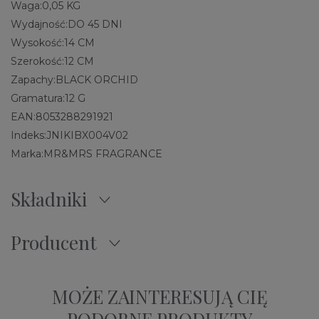
Waga:
0,05 KG
Wydajność:
DO 45 DNI
Wysokość:
14 CM
Szerokość:
12 CM
Zapachy:
BLACK ORCHID
Gramatura:
12 G
EAN:
8053288291921
Indeks:
JNIKIBX004V02
Marka:
MR&MRS FRAGRANCE
Składniki
Producent
MOŻE ZAINTERESUJĄ CIĘ