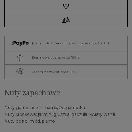
favorite_border
Kup produkt teraz i zapłać dopiero za 30 dni!
Darmowa dostawa od 198 zł
30 dni na zwrot produktu
Nuty zapachowe
Nuty górne: neroli, malina, bergamotka
Nuty środkowe: jaśmin, gruszka, paczula, kwiaty wanilii
Nuty dolne: miód, piżmo