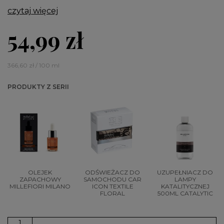
czytaj więcej
54,99 zł
366,60 zł / 100 ml
PRODUKTY Z SERII
OLEJEK
ODŚWIEŻACZ DO
UZUPEŁNIACZ DO
ZAPACHOWY
SAMOCHODU CAR
LAMPY
MILLEFIORI MILANO
ICON TEXTILE
KATALITYCZNEJ
FLORAL
500ML CATALYTIC