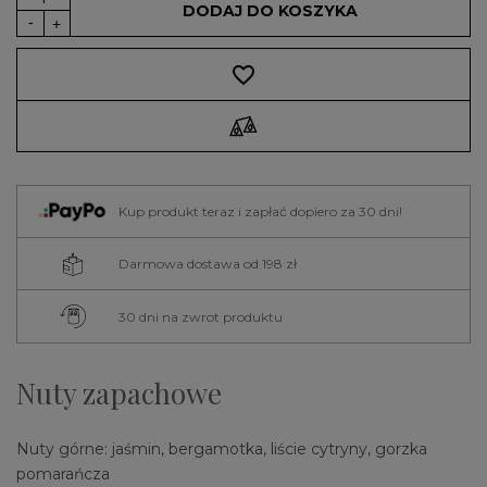
DODAJ DO KOSZYKA
favorite_border
Kup produkt teraz i zapłać dopiero za 30 dni!
Darmowa dostawa od 198 zł
30 dni na zwrot produktu
Nuty zapachowe
Nuty górne: jaśmin, bergamotka, liście cytryny, gorzka
pomarańcza