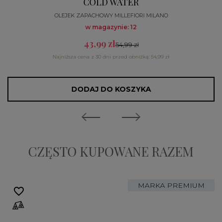
COLD WATER
OLEJEK ZAPACHOWY MILLEFIORI MILANO
w magazynie: 12
43,99 zł
54,99 zł
Najniższa cena z 30 dni przed obniżką: 54,99 zł
DODAJ DO KOSZYKA
CZĘSTO KUPOWANE RAZEM
MARKA PREMIUM
favorite_border