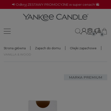
📢 Odkryj ZESTAWY PROMOCYJNE w super cenach! 🛍️
0
0
Strona główna
Zapach do domu
Olejki zapachowe
VANILLA & WOOD
MARKA PREMIUM