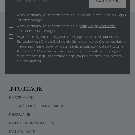
Potwierdzam, że zapoznałem się i akceptuję
regulamin
sklepu
internetowego.
Potwierdzam, że zapoznałem się z
polityką prywatności
sklepu internetowego
Wyrażam zgodę na używanie mojego adresu e-mail przez
Sprzedawcę (Grupa Zachodnia Sp. z o.o.) do celów przesyłania
informacji handlowej w rozumieniu przepisów ustawy z dnia
18 lipca 2002 r. o świadczeniu usług drogą elektroniczną, w
tym marketingu bezpośredniego, za pośrednictwem poczty
elektronicznej.
INFORMACJE
NASZE MARKI
ZOSTAŃ KLIENTEM PREMIUM
REGULAMIN
POLITYKA PRYWATNOŚCI
MAPA STRONY