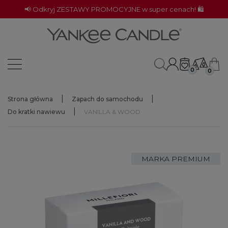
📢 Odkryj ZESTAWY PROMOCYJNE w super cenach! 🛍️
0
0
Strona główna
Zapach do samochodu
Do kratki nawiewu
VANILLA & WOOD
MARKA PREMIUM