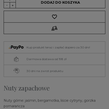
DODAJ DO KOSZYKA
favorite_border
Kup produkt teraz i zapłać dopiero za 30 dni!
Darmowa dostawa od 198 zł
30 dni na zwrot produktu
Nuty zapachowe
Nuty górne: jaśmin, bergamotka, liście cytryny, gorzka
pomarańcza