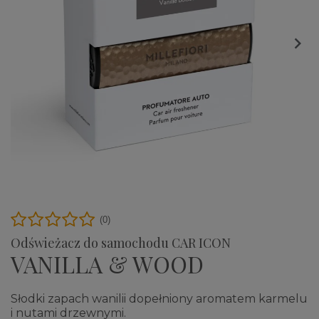

(0)
Odświeżacz do samochodu CAR ICON
VANILLA & WOOD
Słodki zapach wanilii dopełniony aromatem karmelu
i nutami drzewnymi.