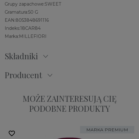
Grupy zapachowe:
SWEET
Gramatura:
50 G
EAN:
8053848691116
Indeks:
18CAR84
Marka:
MILLEFIORI
Składniki
Producent
MOŻE ZAINTERESUJĄ CIĘ
PODOBNE PRODUKTY
MARKA PREMIUM
favorite_border