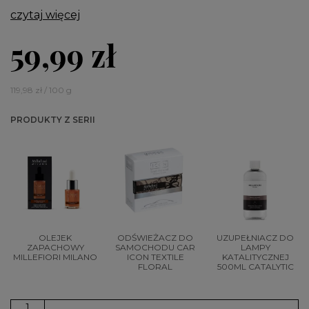
czytaj więcej
59,99 zł
119,98 zł / 100 g
PRODUKTY Z SERII
OLEJEK
ODŚWIEŻACZ DO
UZUPEŁNIACZ DO
ZAPACHOWY
SAMOCHODU CAR
LAMPY
MILLEFIORI MILANO
ICON TEXTILE
KATALITYCZNEJ
FLORAL
500ML CATALYTIC