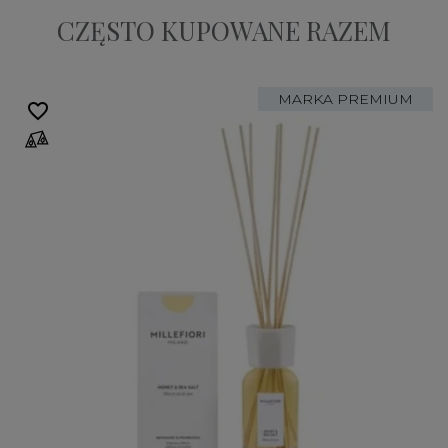
CZĘSTO KUPOWANE RAZEM
MARKA PREMIUM
favorite_border