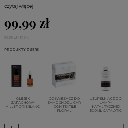
czytaj więcej
99,99 zł
99,99 zł / 100 ml
PRODUKTY Z SERII
OLEJEK
ODŚWIEŻACZ DO
UZUPEŁNIACZ DO
ZAPACHOWY
SAMOCHODU CAR
LAMPY
MILLEFIORI MILANO
ICON TEXTILE
KATALITYCZNEJ
FLORAL
500ML CATALYTIC