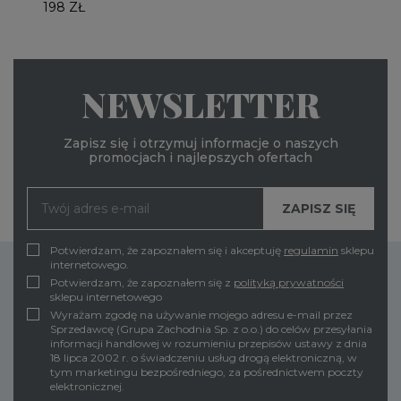
198 ZŁ
NEWSLETTER
Zapisz się i otrzymuj informacje o naszych
promocjach i najlepszych ofertach
Potwierdzam, że zapoznałem się i akceptuję
regulamin
sklepu
internetowego.
Potwierdzam, że zapoznałem się z
polityką prywatności
sklepu internetowego
Wyrażam zgodę na używanie mojego adresu e-mail przez
Sprzedawcę (Grupa Zachodnia Sp. z o.o.) do celów przesyłania
informacji handlowej w rozumieniu przepisów ustawy z dnia
18 lipca 2002 r. o świadczeniu usług drogą elektroniczną, w
tym marketingu bezpośredniego, za pośrednictwem poczty
elektronicznej.