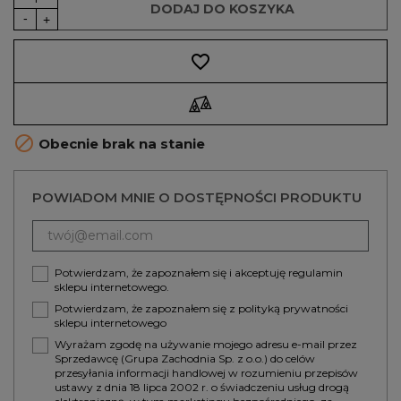
DODAJ DO KOSZYKA
favorite_border

Obecnie brak na stanie
POWIADOM MNIE O DOSTĘPNOŚCI PRODUKTU
Potwierdzam, że zapoznałem się i akceptuję
regulamin
sklepu internetowego.
Potwierdzam, że zapoznałem się z
polityką prywatności
sklepu internetowego
Wyrażam zgodę na używanie mojego adresu e-mail przez
Sprzedawcę (Grupa Zachodnia Sp. z o.o.) do celów
przesyłania informacji handlowej w rozumieniu przepisów
ustawy z dnia 18 lipca 2002 r. o świadczeniu usług drogą