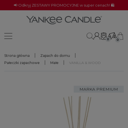
📢 Odkryj ZESTAWY PROMOCYJNE w super cenach! 🛍️
0
0
Strona główna
Zapach do domu
Pałeczki zapachowe
Małe
VANILLA & WOOD
MARKA PREMIUM