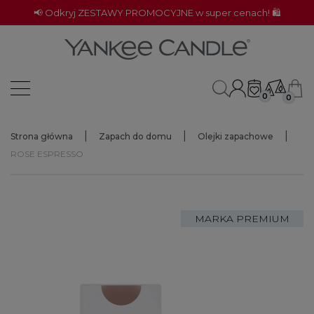
📢 Odkryj ZESTAWY PROMOCYJNE w super cenach! 🛍️
0
0
Strona główna
Zapach do domu
Olejki zapachowe
ROSE ESPRESSO
MARKA PREMIUM