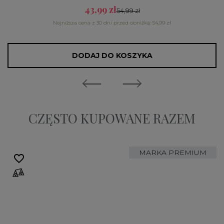
43,99 zł
54,99 zł
Najniższa cena z 30 dni przed obniżką: 54,99 zł
DODAJ DO KOSZYKA
CZĘSTO KUPOWANE RAZEM
MARKA PREMIUM
favorite_border