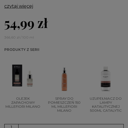
czytaj więcej
54,99 zł
366,60 zł / 100 ml
PRODUKTY Z SERII
OLEJEK
SPRAY DO
UZUPEŁNIACZ DO
ZAPACHOWY
POMIESZCZEŃ 150
LAMPY
MILLEFIORI MILANO
ML MILLEFIORI
KATALITYCZNEJ
MILANO
500ML CATALYTIC