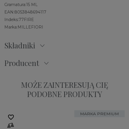
Gramatura:
15 ML
EAN:
8053848694117
Indeks:
77FIRE
Marka:
MILLEFIORI
Składniki
Producent
MOŻE ZAINTERESUJĄ CIĘ
PODOBNE PRODUKTY
MARKA PREMIUM
favorite_border