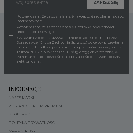
Potwierdzam, że zapoznałem się i akceptuję
regulamin
sklepu
internetowego.
Potwierdzam, że zapoznałem się z
polityką prywatności
sklepu internetowego
Wyrażam zgodę na używanie mojego adresu e-mail przez
Sprzedawcę (Grupa Zachodnia Sp. z o.o.) do celów przesyłania
informacji handlowej w rozumieniu przepisów ustawy z dnia
18 lipca 2002 r. o świadczeniu usług drogą elektroniczną, w
tym marketingu bezpośredniego, za pośrednictwem poczty
elektronicznej.
INFORMACJE
NASZE MARKI
ZOSTAŃ KLIENTEM PREMIUM
REGULAMIN
POLITYKA PRYWATNOŚCI
MAPA STRONY