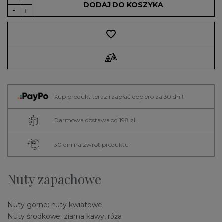
DODAJ DO KOSZYKA
favorite_border
Kup produkt teraz i zapłać dopiero za 30 dni!
Darmowa dostawa od 198 zł
30 dni na zwrot produktu
Nuty zapachowe
Nuty górne: nuty kwiatowe
Nuty środkowe: ziarna kawy, róża