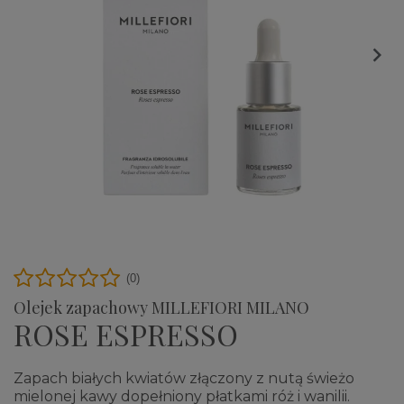

(0)
Olejek zapachowy MILLEFIORI MILANO
ROSE ESPRESSO
Zapach białych kwiatów złączony z nutą świeżo
mielonej kawy dopełniony płatkami róż i wanilii.