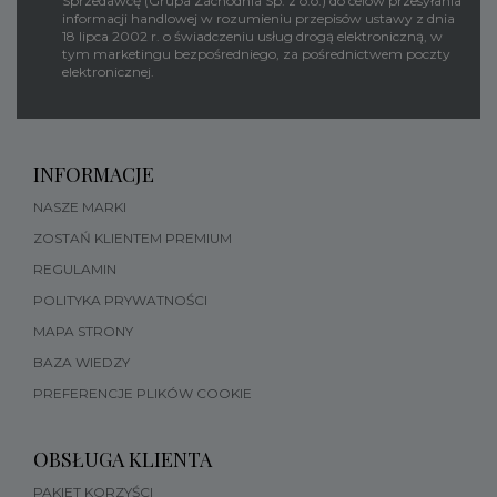
Sprzedawcę (Grupa Zachodnia Sp. z o.o.) do celów przesyłania
informacji handlowej w rozumieniu przepisów ustawy z dnia
18 lipca 2002 r. o świadczeniu usług drogą elektroniczną, w
tym marketingu bezpośredniego, za pośrednictwem poczty
elektronicznej.
INFORMACJE
NASZE MARKI
ZOSTAŃ KLIENTEM PREMIUM
REGULAMIN
POLITYKA PRYWATNOŚCI
MAPA STRONY
BAZA WIEDZY
PREFERENCJE PLIKÓW COOKIE
OBSŁUGA KLIENTA
PAKIET KORZYŚCI