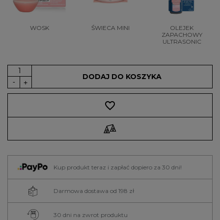
WOSK
ŚWIECA MINI
OLEJEK
ZAPACHOWY
ULTRASONIC
DODAJ DO KOSZYKA
favorite_border
Kup produkt teraz i zapłać dopiero za 30 dni!
Darmowa dostawa od 198 zł
30 dni na zwrot produktu