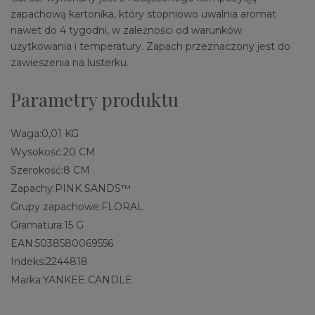
zapachową kartonika, który stopniowo uwalnia aromat
nawet do 4 tygodni, w zależności od warunków
użytkowania i temperatury. Zapach przeznaczony jest do
zawieszenia na lusterku.
Parametry produktu
Waga:
0,01 KG
Wysokość:
20 CM
Szerokość:
8 CM
Zapachy:
PINK SANDS™
Grupy zapachowe:
FLORAL
Gramatura:
15 G
EAN:
5038580069556
Indeks:
2244818
Marka:
YANKEE CANDLE