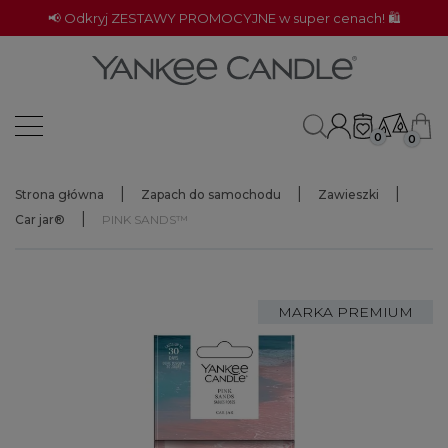
📢 Odkryj ZESTAWY PROMOCYJNE w super cenach! 🛍️
0
0
Strona główna
Zapach do samochodu
Zawieszki
Car jar®
PINK SANDS™
MARKA PREMIUM