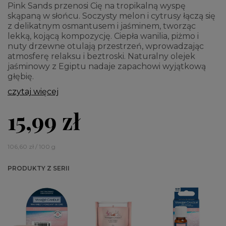
Pink Sands przenosi Cię na tropikalną wyspę
skąpaną w słońcu. Soczysty melon i cytrusy łączą się
z delikatnym osmantusem i jaśminem, tworząc
lekką, kojącą kompozycję. Ciepła wanilia, piżmo i
nuty drzewne otulają przestrzeń, wprowadzając
atmosferę relaksu i beztroski. Naturalny olejek
jaśminowy z Egiptu nadaje zapachowi wyjątkową
głębię.
czytaj więcej
15,99 zł
106,60 zł / 100 g
PRODUKTY Z SERII