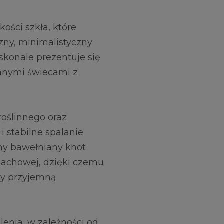
ości szkła, które
zny, minimalistyczny
oskonale prezentuje się
innymi świecami z
oślinnego oraz
i stabilne spalanie
lny bawełniany knot
pachowej, dzięki czemu
zy przyjemną
lenia, w zależności od