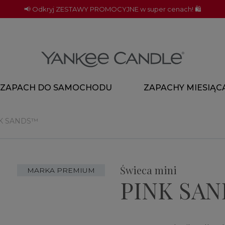
📢 Odkryj ZESTAWY PROMOCYJNE w super cenach! 🛍️
ZAPACH DO SAMOCHODU
ZAPACHY MIESIĄC
K SANDS™
Świeca mini
MARKA PREMIUM
PINK SA