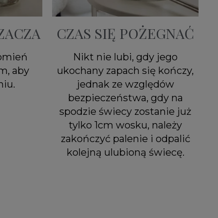
ZACZA
CZAS SIĘ POŻEGNAĆ
łomień
Nikt nie lubi, gdy jego
m, aby
ukochany zapach się kończy,
iu.
jednak ze względów
bezpieczeństwa, gdy na
spodzie świecy zostanie już
tylko 1cm wosku, należy
zakończyć palenie i odpalić
kolejną ulubioną świecę.