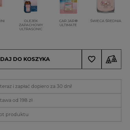
INI
OLEJEK
CAR JAR®
ŚWIECA ŚREDNIA
ZAPACHOWY
ULTIMATE
ULTRASONIC
favorite_border
DAJ DO KOSZYKA
eraz i zapłać dopiero za 30 dni!
awa od 198 zł
rot produktu