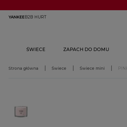
YANKEE
B2B HURT
ŚWIECE
ZAPACH DO DOMU
Strona główna
Świece
Świece mini
PIN