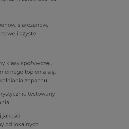
benów, siarczanów,
rtowe i czyste
ny klasy spożywczej,
ernego topienia się,
walniania zapachu.
orystycznie testowany
nia.
 jakości,
y od lokalnych