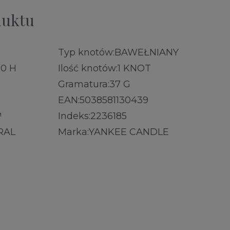
duktu
Typ knotów:
BAWEŁNIANY
10 H
Ilość knotów:
1 KNOT
Gramatura:
37 G
EAN:
5038581130439
™
Indeks:
2236185
RAL
Marka:
YANKEE CANDLE