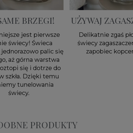
SAME BRZEGI!
UŻYWAJ ZAGAS
iejsze jest pierwsze
Delikatnie zgaś p
nie świecy! Świeca
świecy zagaszacze
jednorazowo palic się
zapobiec kopcen
go, aż górna warstwa
oztopi się i dotrze do
w szkła. Dzięki temu
niemy tunelowania
świecy.
ODOBNE PRODUKTY