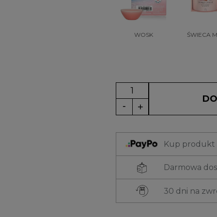
WOSK
ŚWIECA M
DO
Kup produkt t
Darmowa dost
30 dni na zw