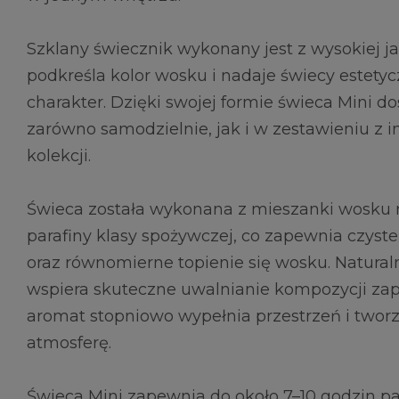
Szklany świecznik wykonany jest z wysokiej jak
podkreśla kolor wosku i nadaje świecy estetyc
charakter. Dzięki swojej formie świeca Mini d
zarówno samodzielnie, jak i w zestawieniu z 
kolekcji.
Świeca została wykonana z mieszanki wosku r
parafiny klasy spożywczej, co zapewnia czyste 
oraz równomierne topienie się wosku. Natura
wspiera skuteczne uwalnianie kompozycji za
aromat stopniowo wypełnia przestrzeń i twor
atmosferę.
Świeca Mini zapewnia do około 7–10 godzin pa