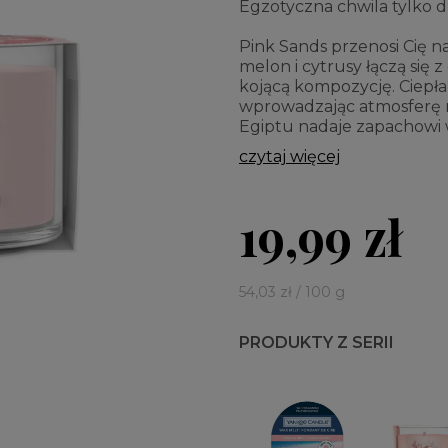
Egzotyczna chwila tylko dl
Pink Sands przenosi Cię n
melon i cytrusy łączą się
kojącą kompozycję. Ciepła 
wprowadzając atmosferę re
Egiptu nadaje zapachowi 
czytaj więcej
19,99 zł
54,03 zł / 100 g
PRODUKTY Z SERII