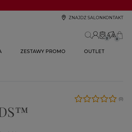
ZNAJDŹ SALON
KONTAKT
0
0
A
ZESTAWY PROMO
OUTLET
(0)
NDS™