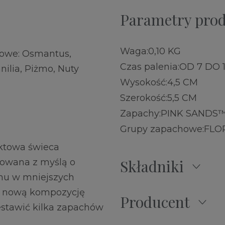
Parametry pro
Waga:
0,10 KG
kowe: Osmantus,
Czas palenia:
OD 7 DO 
ilia, Piżmo, Nuty
Wysokość:
4,5 CM
Szerokość:
5,5 CM
Zapachy:
PINK SANDS
Grupy zapachowe:
FLO
ktowa świeca
Składniki
towana z myślą o
hu w mniejszych
ać nową kompozycję
Producent
estawić kilka zapachów