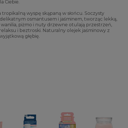
a Ciebie.
a tropikalną wyspę skąpaną w słońcu. Soczysty
 z delikatnym osmantusem i jaśminem, tworząc lekką,
wanilia, piżmo i nuty drzewne otulają przestrzeń,
laksu i beztroski. Naturalny olejek jaśminowy z
wyjątkową głębię.