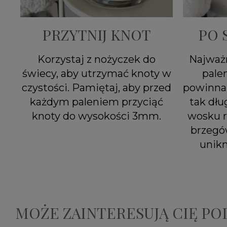
PRZYTNIJ KNOT
PO 
Korzystaj z nożyczek do
Najważn
świecy, aby utrzymać knoty w
pale
czystości. Pamiętaj, aby przed
powinna 
każdym paleniem przyciąć
tak dłu
knoty do wysokości 3mm.
wosku r
brzegó
unik
MOŻE ZAINTERESUJĄ CIĘ P