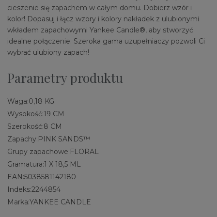
cieszenie się zapachem w całym domu. Dobierz wzór i
kolor! Dopasuj i łącz wzory i kolory nakładek z ulubionymi
wkładem zapachowymi Yankee Candle®, aby stworzyć
idealne połączenie. Szeroka gama uzupełniaczy pozwoli Ci
wybrać ulubiony zapach!
Parametry produktu
Waga:
0,18 KG
Wysokość:
19 CM
Szerokość:
8 CM
Zapachy:
PINK SANDS™
Grupy zapachowe:
FLORAL
Gramatura:
1 X 18,5 ML
EAN:
5038581142180
Indeks:
2244854
Marka:
YANKEE CANDLE