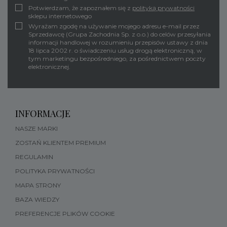
Potwierdzam, że zapoznałem się z
polityką prywatności
sklepu internetowego
Wyrażam zgodę na używanie mojego adresu e-mail przez
Sprzedawcę (Grupa Zachodnia Sp. z o.o.) do celów przesyłania
informacji handlowej w rozumieniu przepisów ustawy z dnia
18 lipca 2002 r. o świadczeniu usług drogą elektroniczną, w
tym marketingu bezpośredniego, za pośrednictwem poczty
elektronicznej.
INFORMACJE
NASZE MARKI
ZOSTAŃ KLIENTEM PREMIUM
REGULAMIN
POLITYKA PRYWATNOŚCI
MAPA STRONY
BAZA WIEDZY
PREFERENCJE PLIKÓW COOKIE