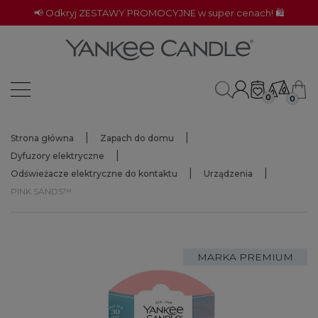
📢 Odkryj ZESTAWY PROMOCYJNE w super cenach! 🛍️
0
0
Strona główna
Zapach do domu
Dyfuzory elektryczne
Odświeżacze elektryczne do kontaktu
Urządzenia
PINK SANDS™
MARKA PREMIUM