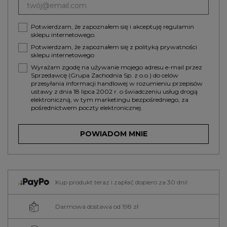
Potwierdzam, że zapoznałem się i akceptuję
regulamin
sklepu internetowego.
Potwierdzam, że zapoznałem się z
polityką prywatności
sklepu internetowego
Wyrażam zgodę na używanie mojego adresu e-mail przez
Sprzedawcę (Grupa Zachodnia Sp. z o.o.) do celów
przesyłania informacji handlowej w rozumieniu przepisów
ustawy z dnia 18 lipca 2002 r. o świadczeniu usług drogą
elektroniczną, w tym marketingu bezpośredniego, za
pośrednictwem poczty elektronicznej.
POWIADOM MNIE
Kup produkt teraz i zapłać dopiero za 30 dni!
Darmowa dostawa od 198 zł