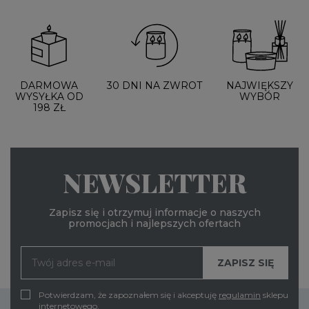
DARMOWA
30 DNI NA ZWROT
NAJWIĘKSZY
WYSYŁKA OD
WYBÓR
198 ZŁ
NEWSLETTER
Zapisz się i otrzymuj informacje o naszych
promocjach i najlepszych ofertach
Potwierdzam, że zapoznałem się i akceptuję
regulamin
sklepu
internetowego.