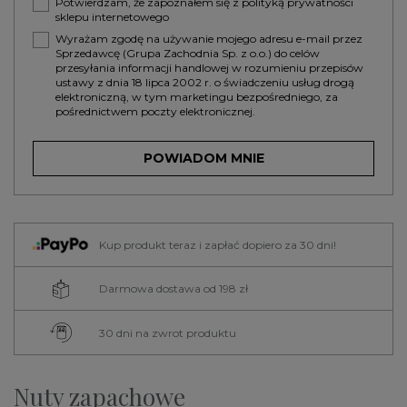
Potwierdzam, że zapoznałem się z
polityką prywatności
sklepu internetowego
Wyrażam zgodę na używanie mojego adresu e-mail przez
Sprzedawcę (Grupa Zachodnia Sp. z o.o.) do celów
przesyłania informacji handlowej w rozumieniu przepisów
ustawy z dnia 18 lipca 2002 r. o świadczeniu usług drogą
elektroniczną, w tym marketingu bezpośredniego, za
pośrednictwem poczty elektronicznej.
POWIADOM MNIE
Kup produkt teraz i zapłać dopiero za 30 dni!
Darmowa dostawa od 198 zł
30 dni na zwrot produktu
Nuty zapachowe