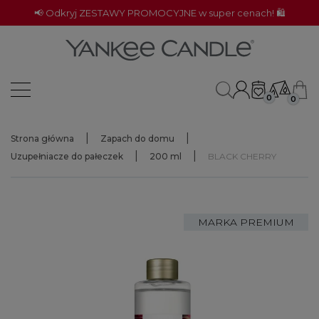
📢 Odkryj ZESTAWY PROMOCYJNE w super cenach! 🛍️
0
0
Strona główna
Zapach do domu
Uzupełniacze do pałeczek
200 ml
BLACK CHERRY
MARKA PREMIUM