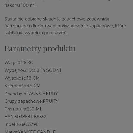
flakonu 100 ml.
Starannie dobrane składniki zapachowe zapewniają
harmonijne i długotrwałe doświadczenie zapachowe, które
subtelnie wypełnia przestrzeń.
Parametry produktu
Waga:
0,26 KG
Wydajność:
DO 8 TYGODNI
Wysokość:
18 CM
Szerokość:
4,5 CM
Zapachy:
BLACK CHERRY
Grupy zapachowe:
FRUITY
Gramatura:
250 ML
EAN:
5038581189352
Indeks:
2665579E
Marka:
YANKEE CANDLE