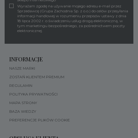
Wyrażam zgodę na używanie mojego adresu e-mail przez
Sprzedawcę (Grupa Zachodnia Sp. z o.o.) do celów przesyłania
informacji handlowej w rozumieniu przepisów ustawy z dnia
18 lipca 2002 r. o świadczeniu usług drogą elektroniczną, w
tym marketingu bezpośredniego, za pośrednictwem poczty
elektronicznej.
INFORMACJE
NASZE MARKI
ZOSTAŃ KLIENTEM PREMIUM
REGULAMIN
POLITYKA PRYWATNOŚCI
MAPA STRONY
BAZA WIEDZY
PREFERENCJE PLIKÓW COOKIE