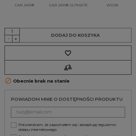
CAR JAR®
CAR JAR® ULTIMATE
WOSK
DODAJ DO KOSZYKA
favorite_border

Obecnie brak na stanie
POWIADOM MNIE O DOSTĘPNOŚCI PRODUKTU
Potwierdzam, że zapoznałem się i akceptuję
regulamin
sklepu internetowego.