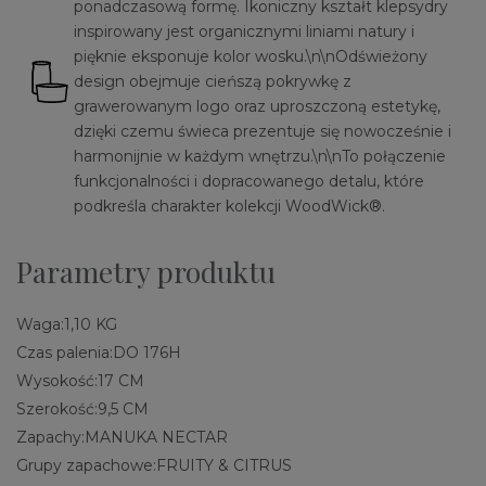
ponadczasową formę. Ikoniczny kształt klepsydry
inspirowany jest organicznymi liniami natury i
pięknie eksponuje kolor wosku.\n\nOdświeżony
design obejmuje cieńszą pokrywkę z
grawerowanym logo oraz uproszczoną estetykę,
dzięki czemu świeca prezentuje się nowocześnie i
harmonijnie w każdym wnętrzu.\n\nTo połączenie
funkcjonalności i dopracowanego detalu, które
podkreśla charakter kolekcji WoodWick®.
Parametry produktu
Waga:
1,10 KG
Czas palenia:
DO 176H
Wysokość:
17 CM
Szerokość:
9,5 CM
Zapachy:
MANUKA NECTAR
Grupy zapachowe:
FRUITY & CITRUS