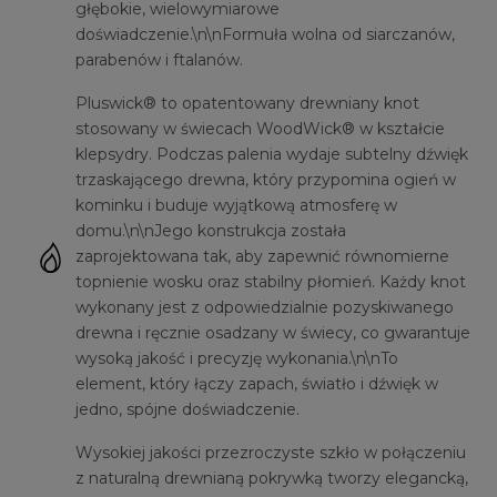
głębokie, wielowymiarowe
doświadczenie.\n\nFormuła wolna od siarczanów,
parabenów i ftalanów.
Pluswick® to opatentowany drewniany knot
stosowany w świecach WoodWick® w kształcie
klepsydry. Podczas palenia wydaje subtelny dźwięk
trzaskającego drewna, który przypomina ogień w
kominku i buduje wyjątkową atmosferę w
domu.\n\nJego konstrukcja została
zaprojektowana tak, aby zapewnić równomierne
topnienie wosku oraz stabilny płomień. Każdy knot
wykonany jest z odpowiedzialnie pozyskiwanego
drewna i ręcznie osadzany w świecy, co gwarantuje
wysoką jakość i precyzję wykonania.\n\nTo
element, który łączy zapach, światło i dźwięk w
jedno, spójne doświadczenie.
Wysokiej jakości przezroczyste szkło w połączeniu
z naturalną drewnianą pokrywką tworzy elegancką,