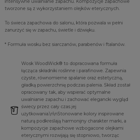
intensywne uwalnianie zapachu. Kompozycje zapachowe
tworzone są z wykorzystaniem olejków eterycznych.
To świeca zapachowa do salonu, która pozwala w pełni
zanurzyć się w zapachu, świetle i dźwięku.
* Formuła wosku bez siarczanów, parabenów i ftalanów.
Wosk WoodWick® to dopracowana formuła
łącząca składniki roślinne i parafinowe. Zapewnia
czyste, równomierne spalanie oraz estetyczną,
gładką powierzchnię podczas palenia. Skład został
opracowany tak, aby wspierać optymalne
uwalnianie zapachu i zachować elegancki wygląd
świecy przez cały czas jej
użytkowania.\n\nStonowane kolory inspirowane
naturą podkreślają harmonijny charakter marki, a
kompozycje zapachowe wzbogacone olejkami
eterycznymi rozwijają się stopniowo, tworząc