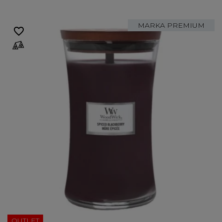
MARKA PREMIUM
favorite_border
OUTLET