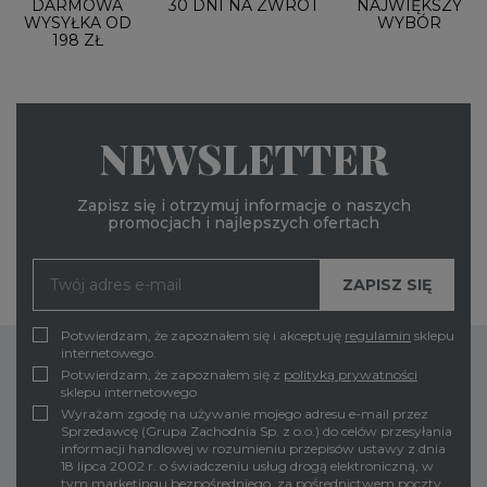
DARMOWA
30 DNI NA ZWROT
NAJWIĘKSZY
WYSYŁKA OD
WYBÓR
198 ZŁ
NEWSLETTER
Zapisz się i otrzymuj informacje o naszych
promocjach i najlepszych ofertach
Potwierdzam, że zapoznałem się i akceptuję
regulamin
sklepu
internetowego.
Potwierdzam, że zapoznałem się z
polityką prywatności
sklepu internetowego
Wyrażam zgodę na używanie mojego adresu e-mail przez
Sprzedawcę (Grupa Zachodnia Sp. z o.o.) do celów przesyłania
informacji handlowej w rozumieniu przepisów ustawy z dnia
18 lipca 2002 r. o świadczeniu usług drogą elektroniczną, w
tym marketingu bezpośredniego, za pośrednictwem poczty