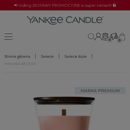
📢 Odkryj ZESTAWY PROMOCYJNE w super cenach! 🛍️
0
0
Strona główna
Świece
Świece duże
MANUKA NECTAR
MARKA PREMIUM