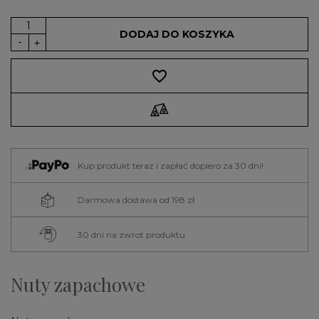
DODAJ DO KOSZYKA
favorite_border
Kup produkt teraz i zapłać dopiero za 30 dni!
Darmowa dostawa od 198 zł
30 dni na zwrot produktu
Nuty zapachowe