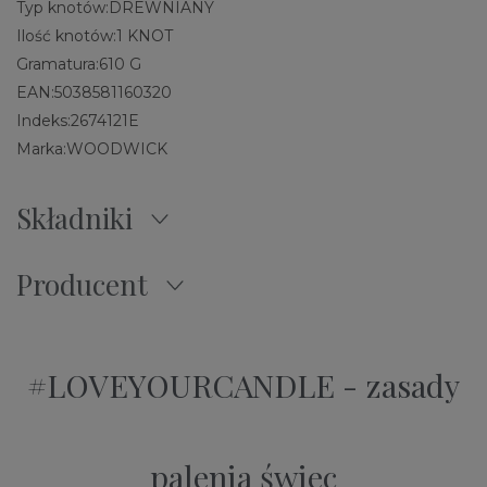
Typ knotów:
DREWNIANY
Ilość knotów:
1 KNOT
Gramatura:
610 G
EAN:
5038581160320
Indeks:
2674121E
Marka:
WOODWICK
Składniki
Producent
#LOVEYOURCANDLE - zasady
palenia świec