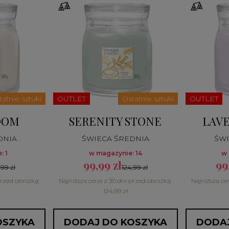
tatnie sztuki
OUTLET
Ostatnie sztuki
OUTLET
OOM
SERENITY STONE
LAVE
DNIA
ŚWIECA ŚREDNIA
ŚWI
: 1
w magazynie: 14
w 
99,99 zł
99
,99 zł
124,99 zł
przed obniżką:
Najniższa cena z 30 dni przed obniżką:
Najniższa ce
124,99 zł
OSZYKA
DODAJ DO KOSZYKA
DODAJ