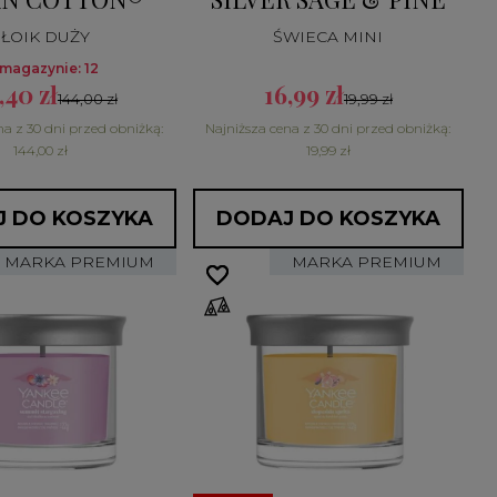
SŁOIK DUŻY
ŚWIECA MINI
magazynie: 12
,40 zł
16,99 zł
144,00 zł
19,99 zł
na z 30 dni przed obniżką:
Najniższa cena z 30 dni przed obniżką:
144,00 zł
19,99 zł
 DO KOSZYKA
DODAJ DO KOSZYKA
MARKA PREMIUM
MARKA PREMIUM
favorite_border
favorite_border