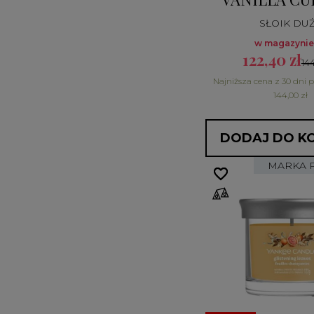
SŁOIK DU
w magazynie:
122,40 zł
144
Najniższa cena z 30 dni 
144,00 zł
DODAJ DO K
MARKA 
favorite_border
favorite_border