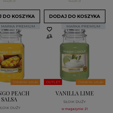
144,00 zł
144,00 zł
 DO KOSZYKA
DODAJ DO KOSZYKA
MARKA PREMIUM
MARKA PREMIUM
favorite_border
favorite_border
Ostatnie sztuki
OUTLET
Ostatnie sztuki
NGO PEACH
VANILLA LIME
SALSA
SŁOIK DUŻY
SŁOIK DUŻY
w magazynie: 21