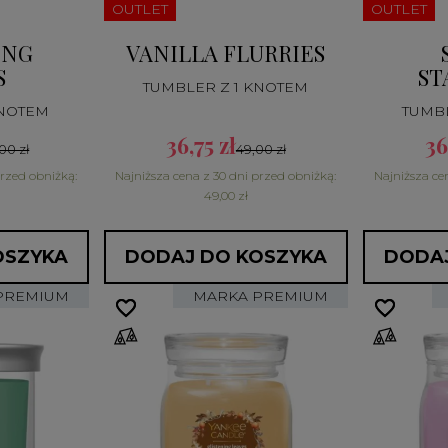
OUTLET
OUTLET
ING
VANILLA FLURRIES
S
ST
TUMBLER Z 1 KNOTEM
KNOTEM
TUMB
36,75 zł
36
00 zł
49,00 zł
przed obniżką:
Najniższa cena z 30 dni przed obniżką:
Najniższa ce
49,00 zł
OSZYKA
DODAJ DO KOSZYKA
DODAJ
PREMIUM
MARKA PREMIUM
favorite_border
favorite_border
favorite_border
favorite_border