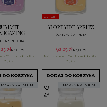
OUTLET
SUMMIT
SLOPESIDE SPRITZ
ARGAZING
ŚWIECA ŚREDNIA
ECA ŚREDNIA
,25 zł
92,25 zł
123,00 zł
123,00 zł
na z 30 dni przed obniżką:
Najniższa cena z 30 dni przed obniżką:
123,00 zł
123,00 zł
 DO KOSZYKA
DODAJ DO KOSZYKA
MARKA PREMIUM
MARKA PREMIUM
favorite_border
favorite_border