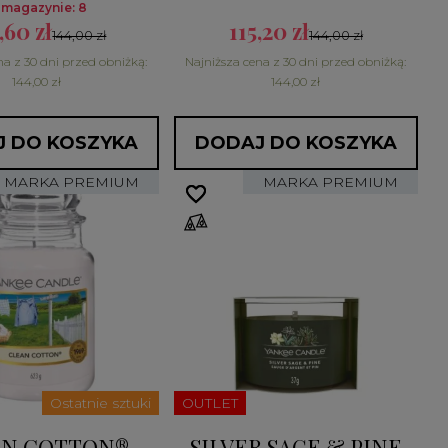
 magazynie: 8
,60 zł
115,20 zł
144,00 zł
144,00 zł
na z 30 dni przed obniżką:
Najniższa cena z 30 dni przed obniżką:
144,00 zł
144,00 zł
 DO KOSZYKA
DODAJ DO KOSZYKA
MARKA PREMIUM
MARKA PREMIUM
favorite_border
favorite_border
Ostatnie sztuki
OUTLET
AN COTTON®
SILVER SAGE & PINE