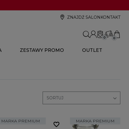
ZNAJDŹ SALON
KONTAKT
0
0
A
ZESTAWY PROMO
OUTLET

SORTUJ
MARKA PREMIUM
MARKA PREMIUM
favorite_border
favorite_border