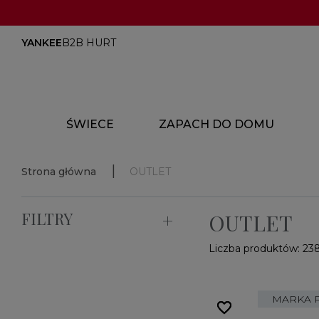
YANKEE
B2B HURT
ŚWIECE
ZAPACH DO DOMU
Strona główna
OUTLET
FILTRY
OUTLET
Liczba produktów: 23
MARKA 
favorite_border
favorite_border