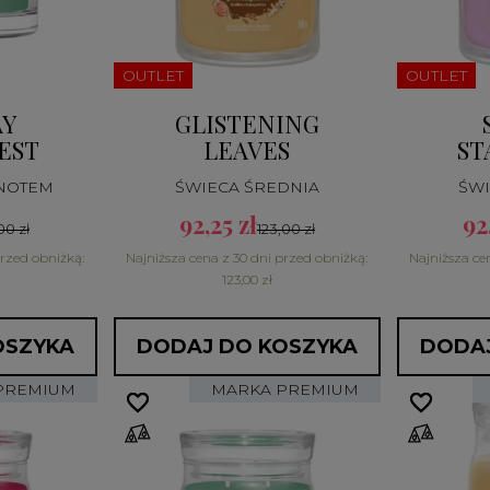
OUTLET
OUTLET
AY
GLISTENING
EST
LEAVES
ST
KNOTEM
ŚWIECA ŚREDNIA
ŚWI
92,25 zł
92
00 zł
123,00 zł
przed obniżką:
Najniższa cena z 30 dni przed obniżką:
Najniższa ce
123,00 zł
OSZYKA
DODAJ DO KOSZYKA
DODAJ
PREMIUM
MARKA PREMIUM
favorite_border
favorite_border
favorite_border
favorite_border