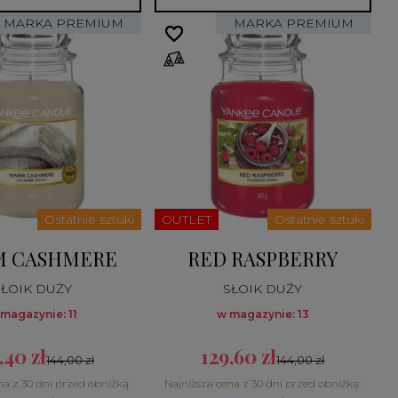
MARKA PREMIUM
MARKA PREMIUM
favorite_border
favorite_border
Ostatnie sztuki
OUTLET
Ostatnie sztuki
M CASHMERE
RED RASPBERRY
SŁOIK DUŻY
SŁOIK DUŻY
magazynie: 11
w magazynie: 13
,40 zł
129,60 zł
144,00 zł
144,00 zł
na z 30 dni przed obniżką:
Najniższa cena z 30 dni przed obniżką: