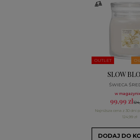
OUTLET
Os
SLOW BL
ŚWIECA ŚRE
w magazynie
99,99 zł
124
Najniższa cena z 30 dni 
124,99 zł
DODAJ DO K