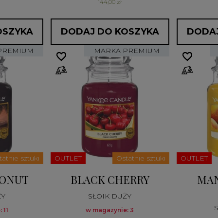
144,00 zł
OSZYKA
DODAJ DO KOSZYKA
DODAJ
PREMIUM
MARKA PREMIUM
favorite_border
favorite_border
favorite_border
favorite_border
tatnie sztuki
OUTLET
Ostatnie sztuki
OUTLET
CONUT
BLACK CHERRY
MA
ŻY
SŁOIK DUŻY
 11
w magazynie: 3