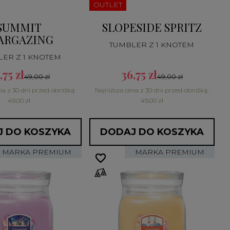
OUTLET
SUMMIT
SLOPESIDE SPRITZ
ARGAZING
TUMBLER Z 1 KNOTEM
LER Z 1 KNOTEM
,75 zł
36,75 zł
49,00 zł
49,00 zł
na z 30 dni przed obniżką:
Najniższa cena z 30 dni przed obniżką:
49,00 zł
49,00 zł
 DO KOSZYKA
DODAJ DO KOSZYKA
MARKA PREMIUM
MARKA PREMIUM
favorite_border
favorite_border