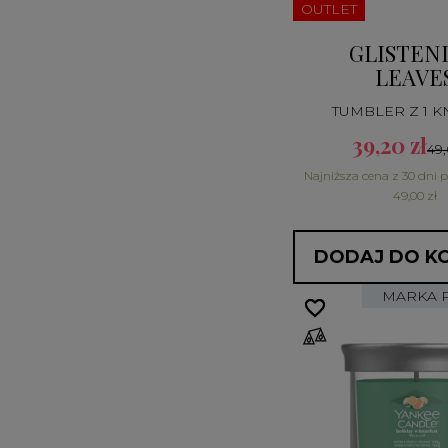
OUTLET
GLISTEN
LEAVE
TUMBLER Z 1 
39,20 zł
49,
Najniższa cena z 30 dni 
49,00 zł
DODAJ DO K
MARKA 
favorite_border
favorite_border