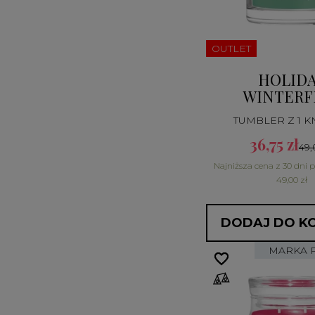
OUTLET
HOLID
WINTERF
TUMBLER Z 1 
36,75 zł
49,
Najniższa cena z 30 dni 
49,00 zł
DODAJ DO K
MARKA 
favorite_border
favorite_border