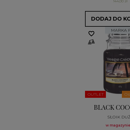
144,00 zł
DODAJ DO K
MARKA 
favorite_border
favorite_border
OUTLET
Os
BLACK CO
SŁOIK DU
w magazynie: