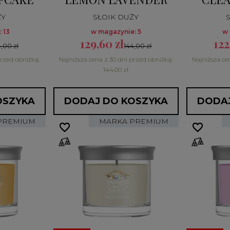
ŻY
SŁOIK DUŻY
 13
w magazynie: 5
w 
129,60 zł
122
,00 zł
144,00 zł
przed obniżką:
Najniższa cena z 30 dni przed obniżką:
Najniższa ce
144,00 zł
OSZYKA
DODAJ DO KOSZYKA
DODAJ
PREMIUM
MARKA PREMIUM
favorite_border
favorite_border
favorite_border
favorite_border