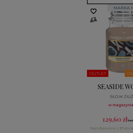
MARKA 
favorite_border
favorite_border
OUTLET
Os
SEASIDE W
SŁOIK DU
w magazynie
129,60 zł
14
Najniższa cena z 30 dni 