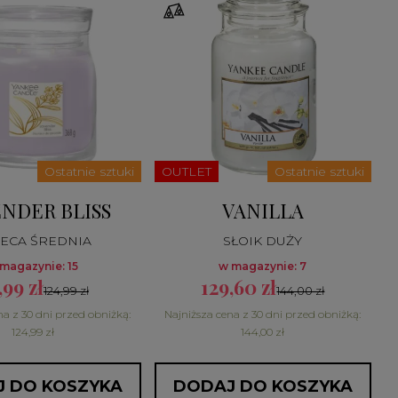
Ostatnie sztuki
OUTLET
Ostatnie sztuki
NDER BLISS
VANILLA
ECA ŚREDNIA
SŁOIK DUŻY
magazynie: 15
w magazynie: 7
,99 zł
129,60 zł
124,99 zł
144,00 zł
na z 30 dni przed obniżką:
Najniższa cena z 30 dni przed obniżką:
124,99 zł
144,00 zł
 DO KOSZYKA
DODAJ DO KOSZYKA