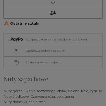
favorite_border

Ostatnie sztuki
Kup produkt teraz i zapłać dopiero za 30 dni!
Darmowa dostawa od 198 zł
30 dni na zwrot produktu
Nuty zapachowe
Nuty górne: Skórka soczystego jabłka, zielone liście, cytrusy
Nuty środkowe: Czerwona róża, pelargonia
Nuty dolne: Puder, piżmo