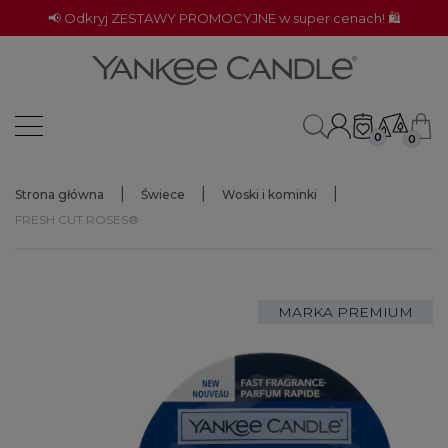
📢 Odkryj ZESTAWY PROMOCYJNE w super cenach! 🛍️
0
0
Strona główna
Świece
Woski i kominki
FRESH CUT ROSES®
MARKA PREMIUM