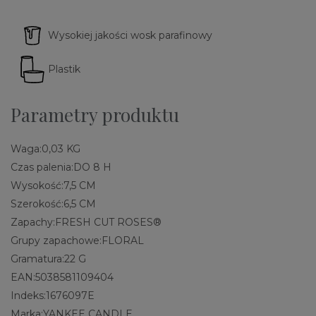
Wysokiej jakości wosk parafinowy
Plastik
Parametry produktu
Waga:
0,03 KG
Czas palenia:
DO 8 H
Wysokość:
7,5 CM
Szerokość:
6,5 CM
Zapachy:
FRESH CUT ROSES®
Grupy zapachowe:
FLORAL
Gramatura:
22 G
EAN:
5038581109404
Indeks:
1676097E
Marka:
YANKEE CANDLE