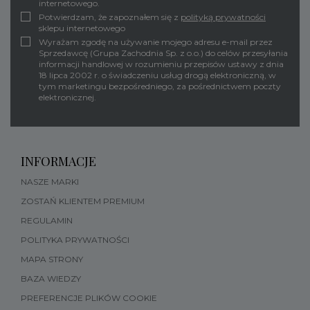
internetowego.
Potwierdzam, że zapoznałem się z
polityką prywatności
sklepu internetowego
Wyrażam zgodę na używanie mojego adresu e-mail przez
Sprzedawcę (Grupa Zachodnia Sp. z o.o.) do celów przesyłania
informacji handlowej w rozumieniu przepisów ustawy z dnia
18 lipca 2002 r. o świadczeniu usług drogą elektroniczną, w
tym marketingu bezpośredniego, za pośrednictwem poczty
elektronicznej.
INFORMACJE
NASZE MARKI
ZOSTAŃ KLIENTEM PREMIUM
REGULAMIN
POLITYKA PRYWATNOŚCI
MAPA STRONY
BAZA WIEDZY
PREFERENCJE PLIKÓW COOKIE