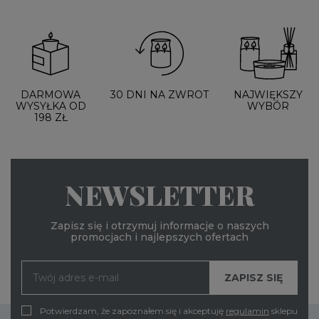
DARMOWA
30 DNI NA ZWROT
NAJWIĘKSZY
WYSYŁKA OD
WYBÓR
198 ZŁ
NEWSLETTER
Zapisz się i otrzymuj informacje o naszych
promocjach i najlepszych ofertach
Potwierdzam, że zapoznałem się i akceptuję
regulamin
sklepu