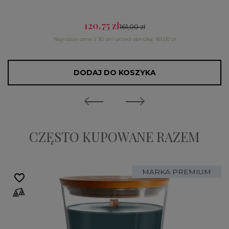
120,75 zł
161,00 zł
Najniższa cena z 30 dni przed obniżką: 161,00 zł
DODAJ DO KOSZYKA
CZĘSTO KUPOWANE RAZEM
MARKA PREMIUM
favorite_border