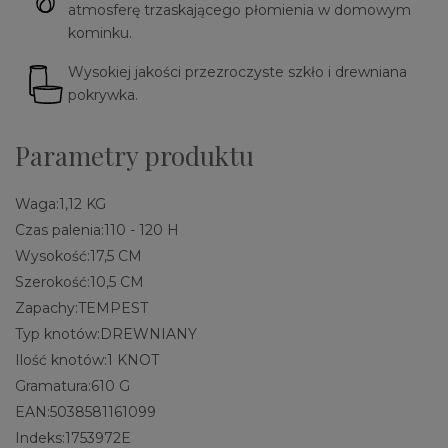
atmosferę trzaskającego płomienia w domowym
kominku.
Wysokiej jakości przezroczyste szkło i drewniana
pokrywka.
Parametry produktu
Waga:
1,12 KG
Czas palenia:
110 - 120 H
Wysokość:
17,5 CM
Szerokość:
10,5 CM
Zapachy:
TEMPEST
Typ knotów:
DREWNIANY
Ilość knotów:
1 KNOT
Gramatura:
610 G
EAN:
5038581161099
Indeks:
1753972E