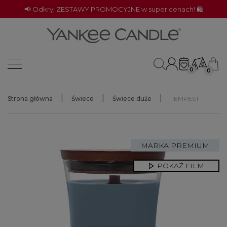
📢 Odkryj ZESTAWY PROMOCYJNE w super cenach! 🛍️
0
0
Strona główna
Świece
Świece duże
TEMPEST
MARKA PREMIUM
POKAŻ FILM