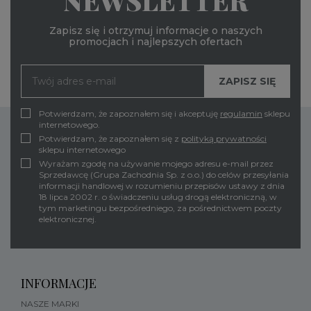
NEWSLETTER
Zapisz się i otrzymuj informacje o naszych
promocjach i najlepszych ofertach
Potwierdzam, że zapoznałem się i akceptuję
regulamin
sklepu
internetowego.
Potwierdzam, że zapoznałem się z
polityką prywatności
sklepu internetowego
Wyrażam zgodę na używanie mojego adresu e-mail przez
Sprzedawcę (Grupa Zachodnia Sp. z o.o.) do celów przesyłania
informacji handlowej w rozumieniu przepisów ustawy z dnia
18 lipca 2002 r. o świadczeniu usług drogą elektroniczną, w
tym marketingu bezpośredniego, za pośrednictwem poczty
elektronicznej.
INFORMACJE
NASZE MARKI