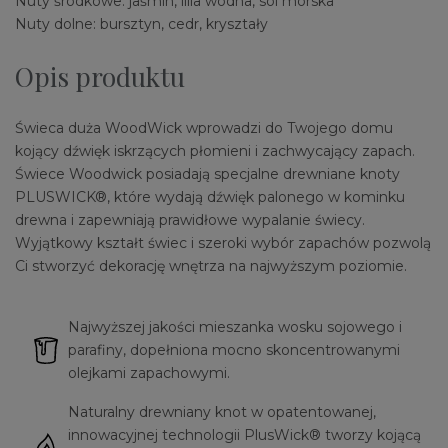
Nuty środkowe: jaśmin, lilia wodna, sól morska
Nuty dolne: bursztyn, cedr, kryształy
Opis produktu
Świeca duża WoodWick wprowadzi do Twojego domu
kojący dźwięk iskrzących płomieni i zachwycający zapach.
Świece Woodwick posiadają specjalne drewniane knoty
PLUSWICK®, które wydają dźwięk palonego w kominku
drewna i zapewniają prawidłowe wypalanie świecy.
Wyjątkowy kształt świec i szeroki wybór zapachów pozwolą
Ci stworzyć dekorację wnętrza na najwyższym poziomie.
Najwyższej jakości mieszanka wosku sojowego i
parafiny, dopełniona mocno skoncentrowanymi
olejkami zapachowymi.
Naturalny drewniany knot w opatentowanej,
innowacyjnej technologii PlusWick® tworzy kojącą