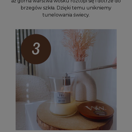
aż górna warstwa wosku roztopi się i dotrze do
brzegów szkła. Dzięki temu unikniemy
tunelowania świecy.