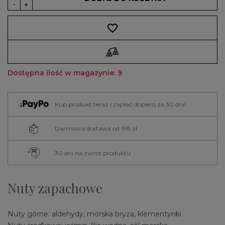
favorite_border
Dostępna ilość w magazynie: 9
Kup produkt teraz i zapłać dopiero za 30 dni!
Darmowa dostawa od 198 zł
30 dni na zwrot produktu
Nuty zapachowe
Nuty górne: aldehydy, morska bryza, klementynki