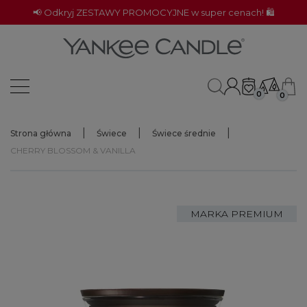
📢 Odkryj ZESTAWY PROMOCYJNE w super cenach! 🛍️
0
0
Strona główna
Świece
Świece średnie
CHERRY BLOSSOM & VANILLA
MARKA PREMIUM