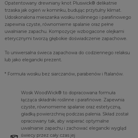
Opatentowany drewniany knot Pluswick® delikatnie
trzaska jak ogień w kominku, budując przytulny klimat.
Udoskonalona mieszanka wosku roślinnego i parafinowego
zapewnia czyste, równomierne spalanie oraz pełne
uwalnianie zapachu. Kompozycje wzbogacone olejkami
eterycznymi tworzą głębokie doświadczenie zapachowe.
To uniwersalna świeca zapachowa do codziennego relaksu
lub jako elegancki prezent.
* Formuła wosku bez siarczanów, parabenów i ftalanów.
Wosk WoodWick® to dopracowana formuła
łącząca składniki roślinne i parafinowe. Zapewnia
czyste, równomierne spalanie oraz estetyczną,
gładką powierzchnię podczas palenia. Skład został
opracowany tak, aby wspierać optymalne
uwalnianie zapachu i zachować elegancki wygląd
świecy przez cały czas jej