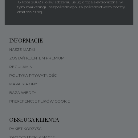
18 lipca 2002 r. o świadczeniu usług drogą elektroniczną, w
tym marketingu bezpośredniego, za pośrednictwem poczty
elektronicznej.
INFORMACJE
NASZE MARKI
ZOSTAŃ KLIENTEM PREMIUM
REGULAMIN
POLITYKA PRYWATNOŚCI
MAPA STRONY
BAZA WIEDZY
PREFERENCJE PLIKÓW COOKIE
OBSŁUGA KLIENTA
PAKIET KORZYŚCI
ZWROTY I REKLAMACJE