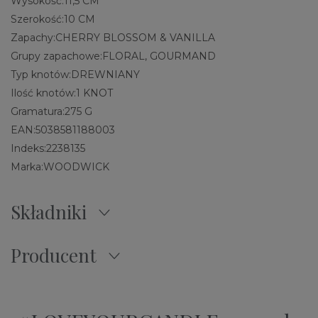
Wysokość:
11,5 CM
Szerokość:
10 CM
Zapachy:
CHERRY BLOSSOM & VANILLA
Grupy zapachowe:
FLORAL, GOURMAND
Typ knotów:
DREWNIANY
Ilość knotów:
1 KNOT
Gramatura:
275 G
EAN:
5038581188003
Indeks:
2238135
Marka:
WOODWICK
Składniki
Producent