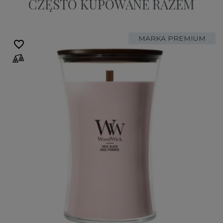
CZĘSTO KUPOWANE RAZEM
MARKA PREMIUM
favorite_border