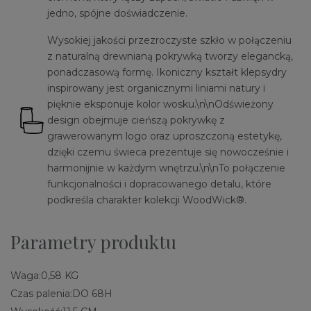
jedno, spójne doświadczenie.
Wysokiej jakości przezroczyste szkło w połączeniu
z naturalną drewnianą pokrywką tworzy elegancką,
ponadczasową formę. Ikoniczny kształt klepsydry
inspirowany jest organicznymi liniami natury i
pięknie eksponuje kolor wosku.\n\nOdświeżony
design obejmuje cieńszą pokrywkę z
grawerowanym logo oraz uproszczoną estetykę,
dzięki czemu świeca prezentuje się nowocześnie i
harmonijnie w każdym wnętrzu.\n\nTo połączenie
funkcjonalności i dopracowanego detalu, które
podkreśla charakter kolekcji WoodWick®.
Parametry produktu
Waga:
0,58 KG
Czas palenia:
DO 68H