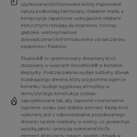
użytkowania.\n\nStonowane kolory inspirowane
naturą podkreślają harmonijny charakter marki, a
kompozycje zapachowe wzbogacone olejkami
eterycznymi rozwijają się stopniowo, tworząc
głębokie, wielowymiarowe
doświadczenie.\n\nFormuła wolna od siarczanów,
parabenów i ftalanów.
Pluswick® to opatentowany drewniany knot
stosowany w świecach WoodWick® w kształcie
klepsydry. Podczas palenia wydaje subtelny dźwięk
trzaskającego drewna, który przypomina ogień w
kominku i buduje wyjątkową atmosferę w
domu.\n\nJego konstrukcja została
zaprojektowana tak, aby zapewnić równomierne
topnienie wosku oraz stabilny płomień. Każdy knot
wykonany jest z odpowiedzialnie pozyskiwanego
drewna i ręcznie osadzany w świecy, co gwarantuje
wysoką jakość i precyzję wykonania.\n\nTo
element, który łączy zapach, światło i dźwięk w