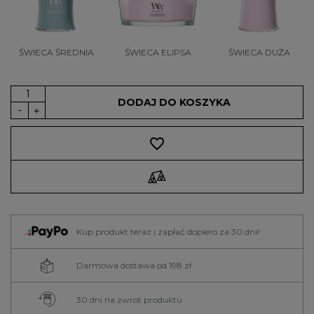
ŚWIECA ŚREDNIA
ŚWIECA ELIPSA
ŚWIECA DUŻA
DODAJ DO KOSZYKA
favorite_border
Kup produkt teraz i zapłać dopiero za 30 dni!
Darmowa dostawa od 198 zł
30 dni na zwrot produktu