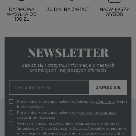
DARMOWA
30 DNI NA ZWROT
NAJWIĘKSZY
WYSYŁKA OD
WYBÓR
198 ZŁ
NEWSLETTER
Zapisz się i otrzymuj informacje o naszych
promocjach i najlepszych ofertach
Potwierdzam, że zapoznałem się i akceptuję
regulamin
sklepu
internetowego.
Potwierdzam, że zapoznałem się z
polityką prywatności
sklepu internetowego
Wyrażam zgodę na używanie mojego adresu e-mail przez
Sprzedawcę (Grupa Zachodnia Sp. z o.o.) do celów przesyłania
informacji handlowej w rozumieniu przepisów ustawy z dnia