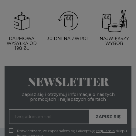
DARMOWA
30 DNI NA ZWROT
NAJWIĘKSZY
WYSYŁKA OD
WYBÓR
198 ZŁ
NEWSLETTER
Zapisz się i otrzymuj informacje o naszych
promocjach i najlepszych ofertach
Potwierdzam, że zapoznałem się i akceptuję
regulamin
sklepu
internetowego.