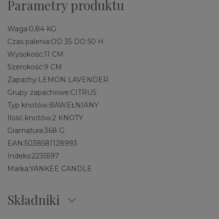
Parametry produktu
Waga:
0,84 KG
Czas palenia:
OD 35 DO 50 H
Wysokość:
11 CM
Szerokość:
9 CM
Zapachy:
LEMON LAVENDER
Grupy zapachowe:
CITRUS
Typ knotów:
BAWEŁNIANY
Ilość knotów:
2 KNOTY
Gramatura:
368 G
EAN:
5038581128993
Indeks:
2235597
Marka:
YANKEE CANDLE
Składniki