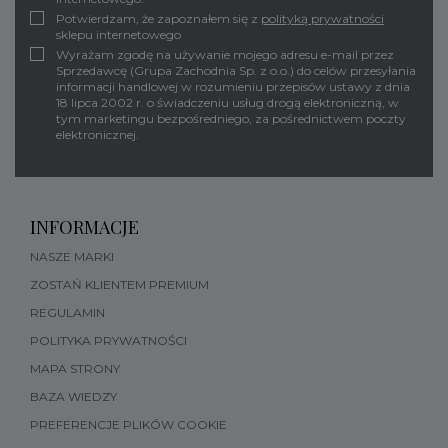
Potwierdzam, że zapoznałem się z
polityką prywatności
sklepu internetowego
Wyrażam zgodę na używanie mojego adresu e-mail przez
Sprzedawcę (Grupa Zachodnia Sp. z o.o.) do celów przesyłania
informacji handlowej w rozumieniu przepisów ustawy z dnia
18 lipca 2002 r. o świadczeniu usług drogą elektroniczną, w
tym marketingu bezpośredniego, za pośrednictwem poczty
elektronicznej.
INFORMACJE
NASZE MARKI
ZOSTAŃ KLIENTEM PREMIUM
REGULAMIN
POLITYKA PRYWATNOŚCI
MAPA STRONY
BAZA WIEDZY
PREFERENCJE PLIKÓW COOKIE