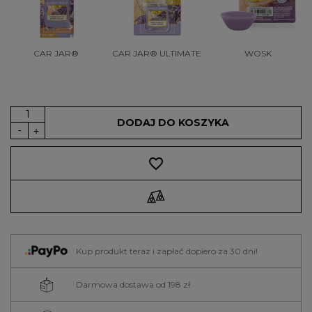
CAR JAR®
CAR JAR® ULTIMATE
WOSK
DODAJ DO KOSZYKA
favorite_border
Kup produkt teraz i zapłać dopiero za 30 dni!
Darmowa dostawa od 198 zł