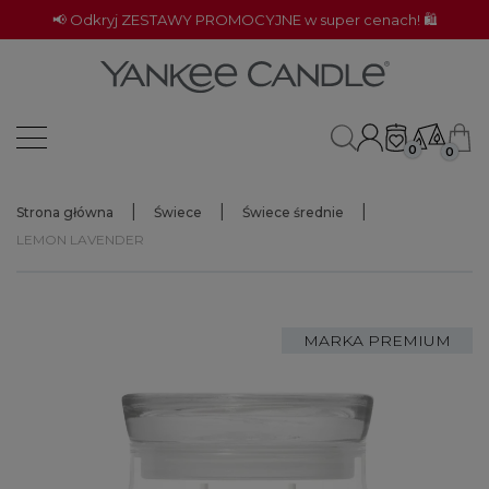
📢 Odkryj ZESTAWY PROMOCYJNE w super cenach! 🛍️
0
0
Strona główna
Świece
Świece średnie
LEMON LAVENDER
MARKA PREMIUM