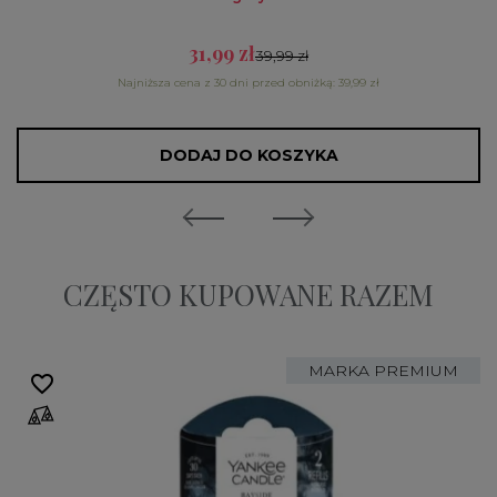
31,99 zł
39,99 zł
Najniższa cena z 30 dni przed obniżką: 39,99 zł
DODAJ DO KOSZYKA
CZĘSTO KUPOWANE RAZEM
MARKA PREMIUM
favorite_border