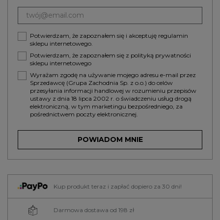
Potwierdzam, że zapoznałem się i akceptuję
regulamin
sklepu internetowego.
Potwierdzam, że zapoznałem się z
polityką prywatności
sklepu internetowego
Wyrażam zgodę na używanie mojego adresu e-mail przez
Sprzedawcę (Grupa Zachodnia Sp. z o.o.) do celów
przesyłania informacji handlowej w rozumieniu przepisów
ustawy z dnia 18 lipca 2002 r. o świadczeniu usług drogą
elektroniczną, w tym marketingu bezpośredniego, za
pośrednictwem poczty elektronicznej.
POWIADOM MNIE
Kup produkt teraz i zapłać dopiero za 30 dni!
Darmowa dostawa od 198 zł