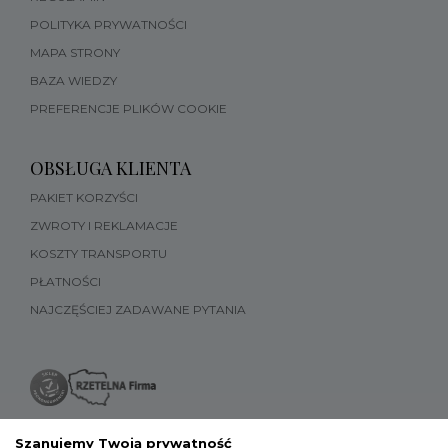
POLITYKA PRYWATNOŚCI
MAPA STRONY
BAZA WIEDZY
PREFERENCJE PLIKÓW COOKIE
OBSŁUGA KLIENTA
PAKIET KORZYŚCI
ZWROTY I REKLAMACJE
KOSZTY TRANSPORTU
PŁATNOŚCI
NAJCZĘŚCIEJ ZADAWANE PYTANIA
Szanujemy Twoją prywatność