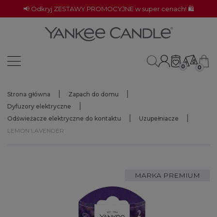
📢 Odkryj ZESTAWY PROMOCYJNE w super cenach! 🛍️
0
0
Strona główna
Zapach do domu
Dyfuzory elektryczne
Odświeżacze elektryczne do kontaktu
Uzupełniacze
LEMON LAVENDER
MARKA PREMIUM