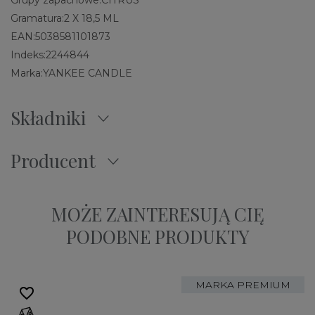
Grupy zapachowe:
CITRUS
Gramatura:
2 X 18,5 ML
EAN:
5038581101873
Indeks:
2244844
Marka:
YANKEE CANDLE
Składniki
Producent
MOŻE ZAINTERESUJĄ CIĘ
PODOBNE PRODUKTY
MARKA PREMIUM
favorite_border