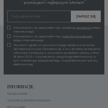
promocjach i najlepszych ofertach
Potwierdzam, że zapoznałem się i akceptuję
regulamin
sklepu
internetowego.
Potwierdzam, że zapoznałem się z
polityką prywatności
sklepu internetowego
Wyrażam zgodę na używanie mojego adresu e-mail przez
Sprzedawcę (Grupa Zachodnia Sp. z o.o.) do celów przesyłania
informacji handlowej w rozumieniu przepisów ustawy z dnia
18 lipca 2002 r. o świadczeniu usług drogą elektroniczną, w
tym marketingu bezpośredniego, za pośrednictwem poczty
elektronicznej.
INFORMACJE
NASZE MARKI
ZOSTAŃ KLIENTEM PREMIUM
REGULAMIN