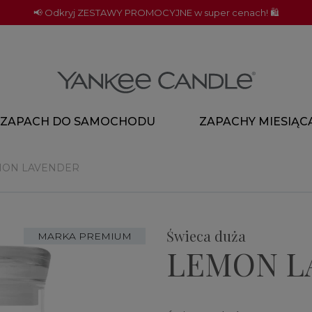
📢 Odkryj ZESTAWY PROMOCYJNE w super cenach! 🛍️
ZAPACH DO SAMOCHODU
ZAPACHY MIESIĄC
MON LAVENDER
Świeca duża
MARKA PREMIUM
LEMON L