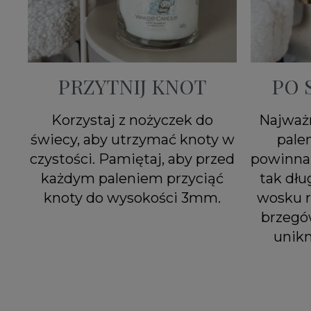
PRZYTNIJ KNOT
PO 
Korzystaj z nożyczek do
Najważn
świecy, aby utrzymać knoty w
pale
czystości. Pamiętaj, aby przed
powinna 
każdym paleniem przyciąć
tak dłu
knoty do wysokości 3mm.
wosku r
brzegó
unik