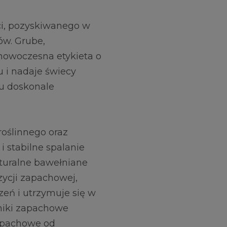
ści, pozyskiwanego w
ów. Grube,
 nowoczesna etykieta o
 i nadaje świecy
mu doskonale
oślinnego oraz
i stabilne spalanie
turalne bawełniane
ycji zapachowej,
eń i utrzymuje się w
dniki zapachowe
apachowe od