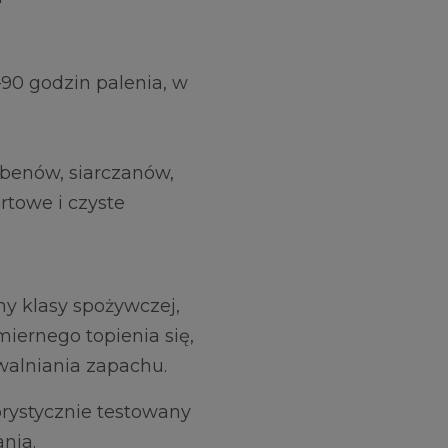
90 godzin palenia, w
benów, siarczanów,
rtowe i czyste
ny klasy spożywczej,
ernego topienia się,
walniania zapachu.
orystycznie testowany
nia.