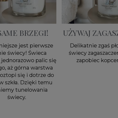
SAME BRZEGI!
UŻYWAJ ZAGAS
iejsze jest pierwsze
Delikatnie zgaś p
nie świecy! Świeca
świecy zagaszacze
jednorazowo palic się
zapobiec kopcen
go, aż górna warstwa
oztopi się i dotrze do
w szkła. Dzięki temu
niemy tunelowania
świecy.