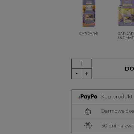
CAR JAR®
CAR JA
ULTIMAT
DO
Kup produkt t
Darmowa dost
30 dni na zw