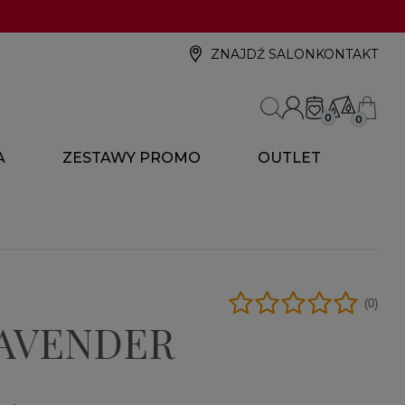
ZNAJDŹ SALON
KONTAKT
0
0
A
ZESTAWY PROMO
OUTLET
(0)
AVENDER