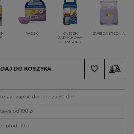
R®
WOSK
OLEJEK
ŚWIECA ŚREDNIA
E
ZAPACHOWY
ULTRASONIC
favorite_border
DAJ DO KOSZYKA
eraz i zapłać dopiero za 30 dni!
awa od 198 zł
rot produktu