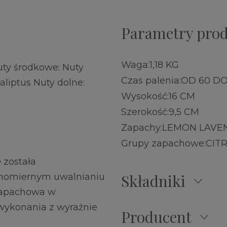
Parametry pro
Waga:
1,18 KG
ty środkowe: Nuty
Czas palenia:
OD 60 DO
liptus Nuty dolne:
Wysokość:
16 CM
Szerokość:
9,5 CM
Zapachy:
LEMON LAVE
Grupy zapachowe:
CIT
 została
Składniki
wnomiernym uwalnianiu
zapachowa w
 wykonania z wyraźnie
Producent