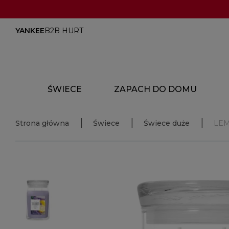
YANKEE
B2B HURT
ŚWIECE
ZAPACH DO DOMU
Strona główna
Świece
Świece duże
LE