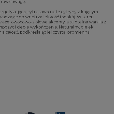
a równowagę.
rgetyzującą, cytrusową nutę cytryny z kojącym
dzając do wnętrza lekkość i spokój. W sercu
eże, owocowo-ziołowe akcenty, a subtelna wanilia z
ozycji ciepłe wykończenie. Naturalny, olejek
a całość, podkreślając jej czystą, promienną