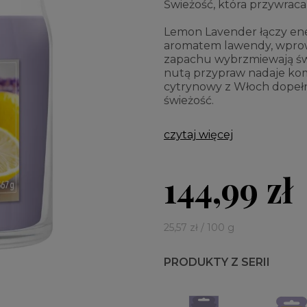
Świeżość, która przywrac
Lemon Lavender łączy ene
aromatem lawendy, wprowa
zapachu wybrzmiewają świ
nutą przypraw nadaje komp
cytrynowy z Włoch dopełni
świeżość.
czytaj więcej
144,99 zł
25,57 zł / 100 g
PRODUKTY Z SERII