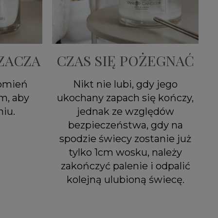
ZACZA
CZAS SIĘ POŻEGNAĆ
łomień
Nikt nie lubi, gdy jego
m, aby
ukochany zapach się kończy,
iu.
jednak ze względów
bezpieczeństwa, gdy na
spodzie świecy zostanie już
tylko 1cm wosku, należy
zakończyć palenie i odpalić
kolejną ulubioną świecę.