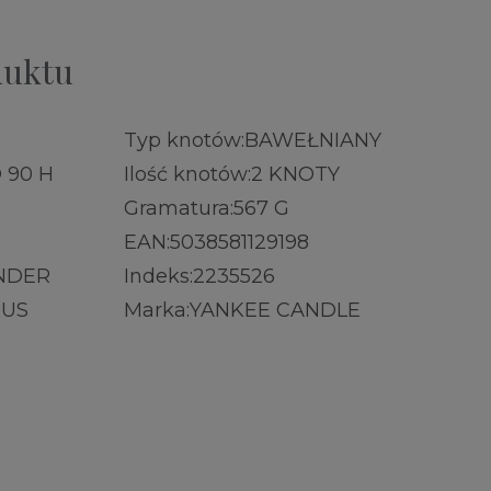
duktu
Typ knotów:
BAWEŁNIANY
 90 H
Ilość knotów:
2 KNOTY
Gramatura:
567 G
EAN:
5038581129198
NDER
Indeks:
2235526
RUS
Marka:
YANKEE CANDLE