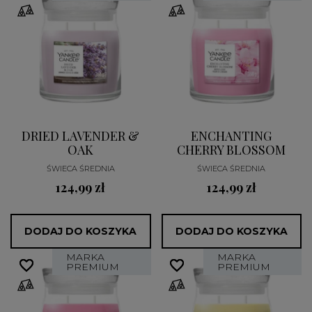
DRIED LAVENDER &
ENCHANTING
OAK
CHERRY BLOSSOM
ŚWIECA ŚREDNIA
ŚWIECA ŚREDNIA
124,99 zł
124,99 zł
DODAJ DO KOSZYKA
DODAJ DO KOSZYKA
MARKA
MARKA
favorite_border
favorite_border
favorite_border
favorite_border
PREMIUM
PREMIUM