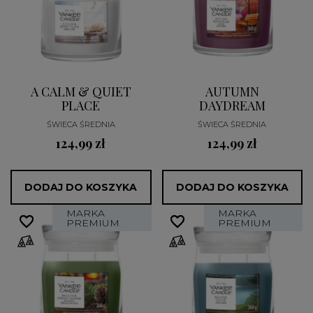
A CALM & QUIET
AUTUMN
PLACE
DAYDREAM
ŚWIECA ŚREDNIA
ŚWIECA ŚREDNIA
124,99 zł
124,99 zł
DODAJ DO KOSZYKA
DODAJ DO KOSZYKA
MARKA
MARKA
favorite_border
favorite_border
favorite_border
favorite_border
PREMIUM
PREMIUM