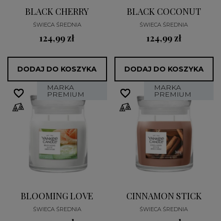
BLACK CHERRY
BLACK COCONUT
ŚWIECA ŚREDNIA
ŚWIECA ŚREDNIA
124,99 zł
124,99 zł
DODAJ DO KOSZYKA
DODAJ DO KOSZYKA
MARKA
MARKA
favorite_border
favorite_border
favorite_border
favorite_border
PREMIUM
PREMIUM
BLOOMING LOVE
CINNAMON STICK
ŚWIECA ŚREDNIA
ŚWIECA ŚREDNIA