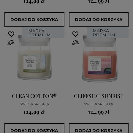
124,99 zł
124,99 zł
DODAJ DO KOSZYKA
DODAJ DO KOSZYKA
MARKA
MARKA
favorite_border
favorite_border
favorite_border
favorite_border
PREMIUM
PREMIUM
CLEAN COTTON®
CLIFFSIDE SUNRISE
ŚWIECA ŚREDNIA
ŚWIECA ŚREDNIA
124,99 zł
124,99 zł
DODAJ DO KOSZYKA
DODAJ DO KOSZYKA