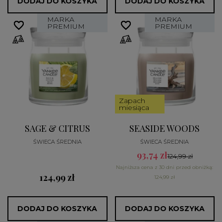
DODAJ DO KOSZYKA
DODAJ DO KOSZYKA
MARKA
MARKA
favorite_border
favorite_border
favorite_border
favorite_border
PREMIUM
PREMIUM
Zapach
miesiąca
SAGE & CITRUS
SEASIDE WOODS
ŚWIECA ŚREDNIA
ŚWIECA ŚREDNIA
93,74 zł
124,99 zł
Najniższa cena z 30 dni przed obniżką:
124,99 zł
124,99 zł
DODAJ DO KOSZYKA
DODAJ DO KOSZYKA