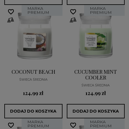
MARKA
MARKA
favorite_border
favorite_border
favorite_border
favorite_border
PREMIUM
PREMIUM
COCONUT BEACH
CUCUMBER MINT
COOLER
ŚWIECA ŚREDNIA
ŚWIECA ŚREDNIA
124,99 zł
124,99 zł
DODAJ DO KOSZYKA
DODAJ DO KOSZYKA
MARKA
MARKA
favorite_border
favorite_border
favorite_border
favorite_border
PREMIUM
PREMIUM