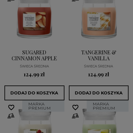
SUGARED
TANGERINE &
CINNAMON APPLE
VANILLA
ŚWIECA ŚREDNIA
ŚWIECA ŚREDNIA
124,99 zł
124,99 zł
DODAJ DO KOSZYKA
DODAJ DO KOSZYKA
MARKA
MARKA
favorite_border
favorite_border
favorite_border
favorite_border
PREMIUM
PREMIUM