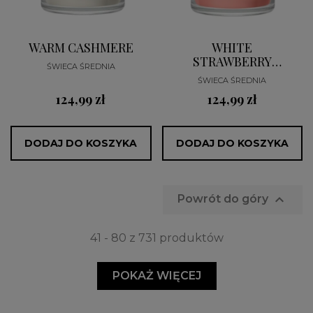
WARM CASHMERE
WHITE
STRAWBERRY
ŚWIECA ŚREDNIA
BELLINI
ŚWIECA ŚREDNIA
124,99 zł
124,99 zł
DODAJ DO KOSZYKA
DODAJ DO KOSZYKA

Powrót do góry
41 - 80 z 731 produktów
POKAŻ WIĘCEJ