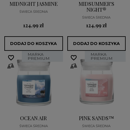
MIDNIGHT JASMINE
MIDSUMMER'S
NIGHT®
ŚWIECA ŚREDNIA
ŚWIECA ŚREDNIA
124,99 zł
124,99 zł
DODAJ DO KOSZYKA
DODAJ DO KOSZYKA
MARKA
MARKA
favorite_border
favorite_border
favorite_border
favorite_border
PREMIUM
PREMIUM
OCEAN AIR
PINK SANDS™
ŚWIECA ŚREDNIA
ŚWIECA ŚREDNIA