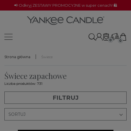
📢 Odkryj ZESTAWY PROMOCYJNE w super cenach! 🛍️
0
0
Strona główna
Świece
Świece zapachowe
Liczba produktów: 731
FILTRUJ

SORTUJ