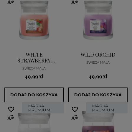
WHITE
WILD ORCHID
STRAWBERRY
ŚWIECA MAŁA
BELLINI
ŚWIECA MAŁA
49,99 zł
49,99 zł
DODAJ DO KOSZYKA
DODAJ DO KOSZYKA
MARKA
MARKA
favorite_border
favorite_border
favorite_border
favorite_border
PREMIUM
PREMIUM