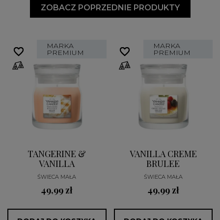
ZOBACZ POPRZEDNIE PRODUKTY
MARKA
MARKA
favorite_border
favorite_border
favorite_border
favorite_border
PREMIUM
PREMIUM
TANGERINE &
VANILLA CREME
VANILLA
BRULEE
ŚWIECA MAŁA
ŚWIECA MAŁA
49,99 zł
49,99 zł