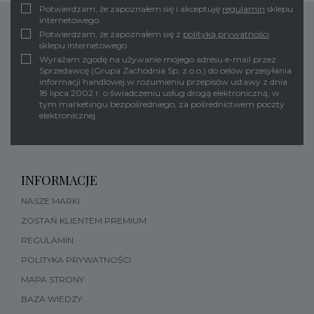
Potwierdzam, że zapoznałem się i akceptuję
regulamin
sklepu
internetowego.
Potwierdzam, że zapoznałem się z
polityką prywatności
sklepu internetowego
Wyrażam zgodę na używanie mojego adresu e-mail przez
Sprzedawcę (Grupa Zachodnia Sp. z o.o.) do celów przesyłania
informacji handlowej w rozumieniu przepisów ustawy z dnia
18 lipca 2002 r. o świadczeniu usług drogą elektroniczną, w
tym marketingu bezpośredniego, za pośrednictwem poczty
elektronicznej.
INFORMACJE
NASZE MARKI
ZOSTAŃ KLIENTEM PREMIUM
REGULAMIN
POLITYKA PRYWATNOŚCI
MAPA STRONY
BAZA WIEDZY