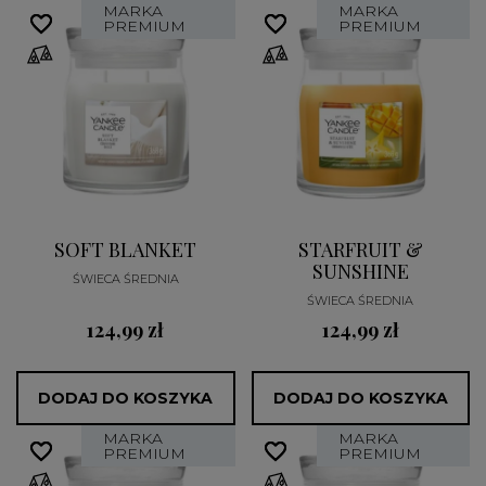
MARKA
MARKA
favorite_border
favorite_border
favorite_border
favorite_border
PREMIUM
PREMIUM
SOFT BLANKET
STARFRUIT &
SUNSHINE
ŚWIECA ŚREDNIA
ŚWIECA ŚREDNIA
124,99 zł
124,99 zł
DODAJ DO KOSZYKA
DODAJ DO KOSZYKA
MARKA
MARKA
favorite_border
favorite_border
favorite_border
favorite_border
PREMIUM
PREMIUM