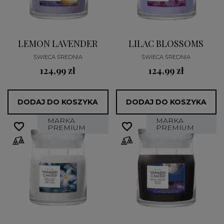
LEMON LAVENDER
LILAC BLOSSOMS
ŚWIECA ŚREDNIA
ŚWIECA ŚREDNIA
124,99 zł
124,99 zł
DODAJ DO KOSZYKA
DODAJ DO KOSZYKA
MARKA
MARKA
favorite_border
favorite_border
favorite_border
favorite_border
PREMIUM
PREMIUM