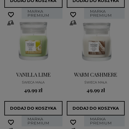
DODAJ DO KOSZYKA
DODAJ DO KOSZYKA
MARKA
MARKA
favorite_border
favorite_border
favorite_border
favorite_border
PREMIUM
PREMIUM
VANILLA LIME
WARM CASHMERE
ŚWIECA MAŁA
ŚWIECA MAŁA
49,99 zł
49,99 zł
DODAJ DO KOSZYKA
DODAJ DO KOSZYKA
MARKA
MARKA
favorite_border
favorite_border
favorite_border
favorite_border
PREMIUM
PREMIUM